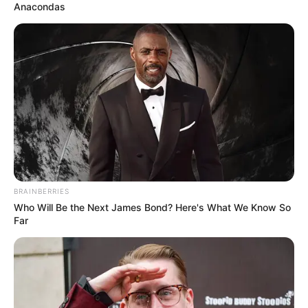
Anacondas
zu ermorden?
weitere Kalauer
Quermania folgen:
Impressum & Kontakt
Smartphone Startseite
BRAINBERRIES
Suchen:
Who Will Be the Next James Bond? Here's What We Know So
Far