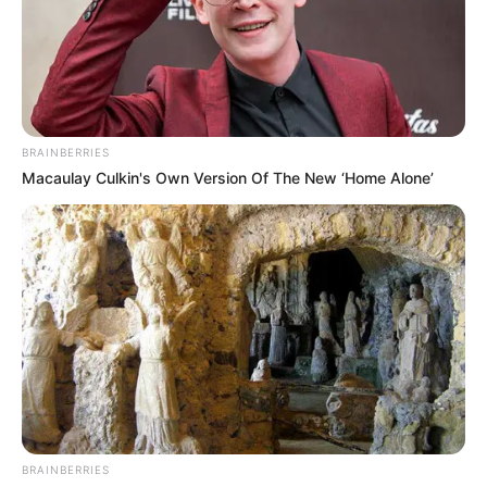
Auf einigen Seiten dieses Projektes sind Affiliate-
Angebote integriert. Wenn etwas darüber gebucht oder
gekauft wird, ist das eine Unterstützung, ohne dass sich
dadurch der Preis ändert.
BRAINBERRIES
Macaulay Culkin's Own Version Of The New ‘Home Alone’
BRAINBERRIES