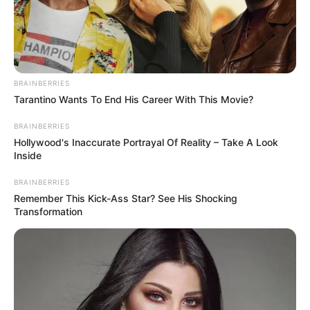
URL bzw. Link:
E-Mail (wird nicht angezeigt)*:
BRAINBERRIES
Tarantino Wants To End His Career With This Movie?
BRAINBERRIES
Typ der Veranstaltung wählen:
Hollywood's Inaccurate Portrayal Of Reality – Take A Look
Inside
Veranstaltungsserie wählen:
BRAINBERRIES
Remember This Kick-Ass Star? See His Shocking
Transformation
Eingabe prüfen:
* Pflichtfelder