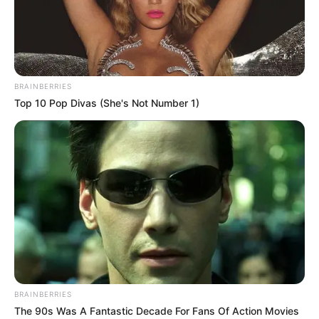
Die Einträge auf dieser Seite sind kostenlos (max. 1000
Zeichen). Vor dem Abspeichern wird eine Vorschau
gezeigt, die nach der Bestätigung nicht mehr geändert
werden kann. Sie sind zur Einhaltung der Gesetze der
Bundesrepublik Deutschland verpflichtet. Wir registrieren
BRAINBERRIES
deshalb bei der Eingabe der Daten Ihre IP-Adresse und
Top 10 Pop Divas (She's Not Number 1)
den Zeitpunkt der Speicherung.
Zwecks besserer Sichtbarkeit ist auch die Auswahl des
Typs der Veranstaltung zu empfehlen, damit diese zum
Beispiel nach der Prüfung auch unter den Rubriken
Theater und Klassik
,
Rock, Pop und Jazz
,
Volksfeste
und
Sport
veröffentlicht werden.
Veranstaltung eintragen:
Stadt oder selbstständige Gemeinde *:
BRAINBERRIES
The 90s Was A Fantastic Decade For Fans Of Action Movies