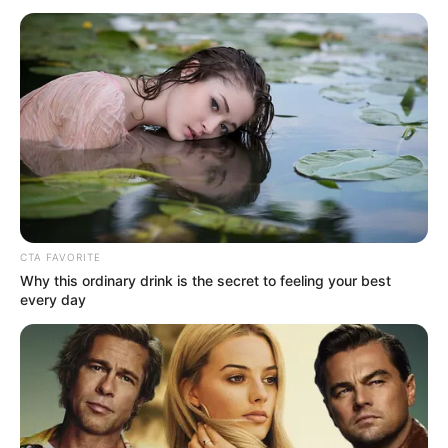
Titel der Veranstaltung *:
Kurztext zur Veranstaltung (ohne Zeilenumbrüche) *:
Beginn der Veranstaltung *:
CTA FAVORITE
Why this ordinary drink is the secret to feeling your best
every day
Ende der Veranstaltung *:
Eintrittspreis: