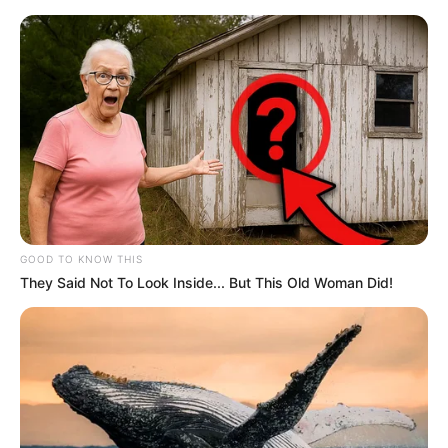
Darmstadt - Heinerfest (02.07.2026 - 06.07.2026)*
Darmstadt
Veranstaltungen
Hotels
GOOD TO KNOW THIS
They Said Not To Look Inside... But This Old Woman Did!
Heinerfest mit Riesenrad in Darmstadt