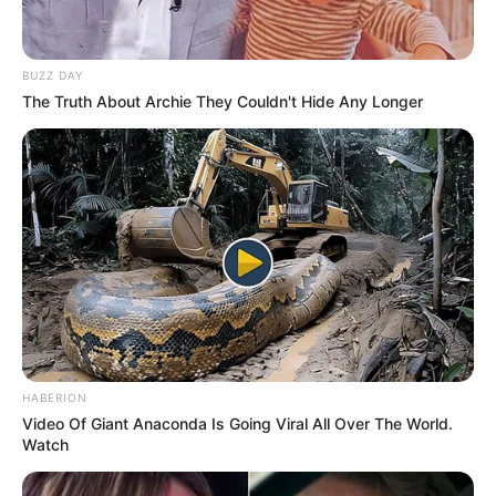
BUZZ DAY
The Truth About Archie They Couldn't Hide Any Longer
HABERION
Video Of Giant Anaconda Is Going Viral All Over The World.
Watch