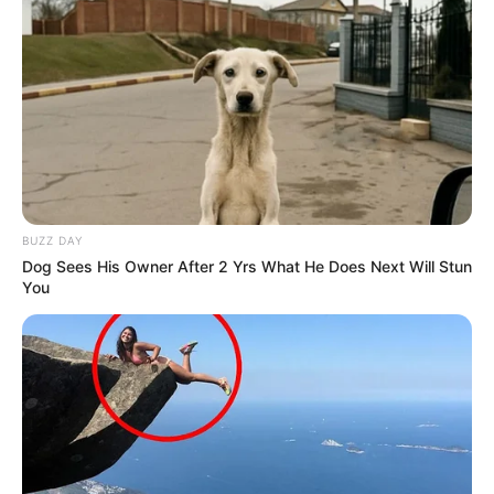
man nicht weit reisen, um großartige Musik zu
erleben. Manchmal kommt sie einfach nach Hause.
Das TaunusRock Open-Air gibt acht Bands aus der
Region genau das, was sie verdienen: eine echte
Bühne, ein echtes Publikum, einen echten Moment.
Ab 14:00 Uhr wird Taunusstein zur Festival-Bühne –
mit Acts aus Taunusstein und dem Rheingau-
Taunus-Kreis, die zeigen, wie viel Talent direkt vor
unserer Haustür schlummert. Der Abend gehört dem
BUZZ DAY
Headliner. Aber der Tag? Der gehört uns allen. Unter
Dog Sees His Owner After 2 Yrs What He Does Next Will Stun
dem Motto „Der Taunus feiert seine Helden" gibt das
You
TaunusRock Open-Air regionalen Musikerinnen und
Musikern eine professionelle Plattform. Acht Acts
aus Taunusstein und dem Rheingau-Taunus-Kreis
treten ab 14:00 Uhr im 45-Minuten-Takt auf, bevor
um 21:00 Uhr der Headliner des Abends die Bühne
betritt. Das Konzept ist bewusst gemeinschaftlich
gedacht: Authentisch, lokal und familienfreundlich –
ein Festival für alle.