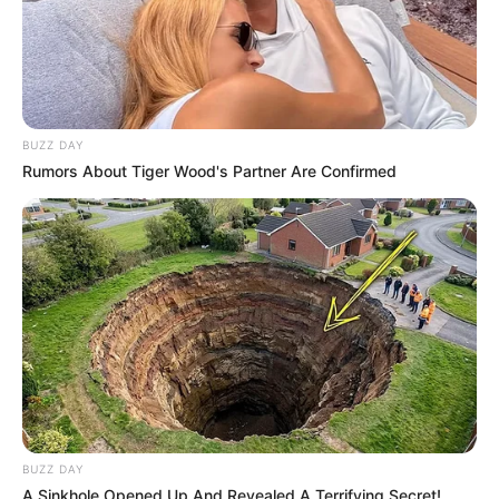
Die Angaben auf dieser Seite erfolgen ohne Gewähr.
BUZZ DAY
Das Wissen, das die Bauern schon seit Jahrtausenden
Rumors About Tiger Wood's Partner Are Confirmed
bei der Tier- und Pflanzenzucht anwenden, hatte
Charles Darwin 1858 der universitären Welt gelehrt. Die
mussten die Abstammungslehre ja endlich auch mal
lernen.
weitere Kalauer
Quermania folgen:
Impressum & Kontakt
Smartphone Startseite
BUZZ DAY
A Sinkhole Opened Up And Revealed A Terrifying Secret!