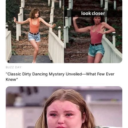
Ausflugsziele, Sehenswürdigkeiten, Freizeitziele
und Museen in und im Umkreis von Darmstadt:
BUZZ DAY
“Classic Dirty Dancing Mystery Unveiled—What Few Ever
Umkreissuche Tourismus Darmstadt
Knew"
Museen in und um Darmstadt
Kinderausflugsziele für Darmstadt
Kindergeburtstag feiern
Schlösser und Burgen in und um Darmstadt
Tagesausflugsziele für Darmstadt