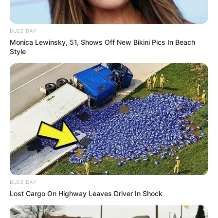
J.S.Bach-Haus Bad Hersfeld am Sa, 8.08. und So,
9.08.26. Sie präsentieren Werke von Chopin, Bach,
Moriccone, Horowitz und von georgischen
BUZZ DAY
Komponisten. Veranstalter: Initiative Kammerton.eu
Monica Lewinsky, 51, Shows Off New Bikini Pics In Beach
Style
in Berlin in Kooperation mit dem Arbeitskreis für
Musik e.V. in Bad HEF. Eintritt frei - Spenden am
Ausgang für die Konzerte
Stadt/Ort: Bad Hersfeld
Beginn: 09.08.2026 11:15 Uhr
Ende: 09.08.2026 12:30 Uhr
Eintrittspreis: frei
Weitere Informationen:
www.afm-hersfeld.de/event-
d...
BUZZ DAY
TaunusROCK 2026
Lost Cargo On Highway Leaves Driver In Shock
Unsere Bühne. Unsere Bands. Manchmal muss