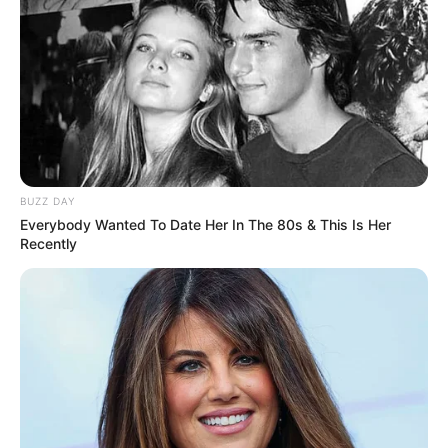
J.S.Bach-Haus Bad Hersfeld am Sa, 8.08. und So,
9.08.26. Sie präsentieren Werke von Chopin, Bach,
Moriccone, Horowitz und von georgischen
Komponisten. Veranstalter: Initiative Kammerton.eu
in Berlin in Kooperation mit dem Arbeitskreis für
Musik e.V. in Bad HEF. Eintritt frei - Spenden am
Ausgang für die Konzerte
Stadt/Ort: Bad Hersfeld
BUZZ DAY
Everybody Wanted To Date Her In The 80s & This Is Her
Beginn: 08.08.2026 19:00 Uhr
Recently
Ende: 08.08.2026 20:20 Uhr
Eintrittspreis: frei
Weitere Informationen:
www.afm-hersfeld.de/event-
d...
KAMMERTON-Konzerte
Junge Musikpreisträger aus Georgien zu Gast im