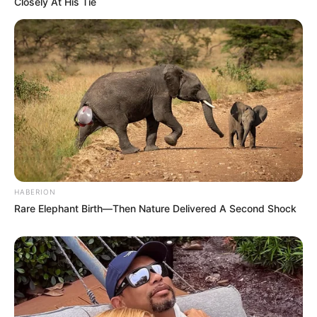
Closely At His Tie
de.wikipedia.org/wiki/Darmstadt
Kauf- und Lesetipps:
Reiseführer Darmstadt
Hier kann auch eine
Veranstaltung für Darmstadt
eingetragen
werden.
Hotel Darmstadt
hier
buchen
HABERION
Rare Elephant Birth—Then Nature Delivered A Second Shock
Deutschlandweit Veranstaltung kostenlos
eintragen: