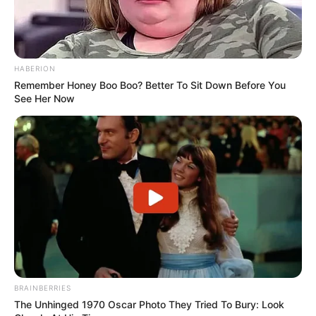
Bademöglichkeiten
Wandern
Kinoprogramm
HABERION
Remember Honey Boo Boo? Better To Sit Down Before You
Angebote für Behinderte
See Her Now
Aussichtstürme
Kletterparks
Tier- und Zooparks
Ausflug mit der Bahn
Fremdenverkehrsamt und Tourist Information
Weitere Informationen über Darmstadt im Internet:
Hotels in Darmstadt
BRAINBERRIES
The Unhinged 1970 Oscar Photo They Tried To Bury: Look
www.darmstadt.de