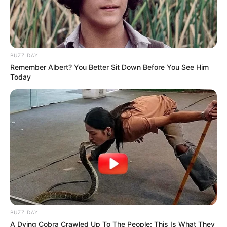
BUZZ DAY
Remember Albert? You Better Sit Down Before You See Him
Today
BUZZ DAY
A Dying Cobra Crawled Up To The People: This Is What They