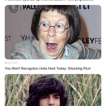
Suchen:
Auf einigen Seiten dieses Projektes sind Affiliate-
Angebote integriert. Wenn etwas darüber gebucht oder
BUZZ DAY
gekauft wird, ist das eine Unterstützung, ohne dass sich
You Won't Recognize Linda Hunt Today: Shocking Pics!
dadurch der Preis ändert.