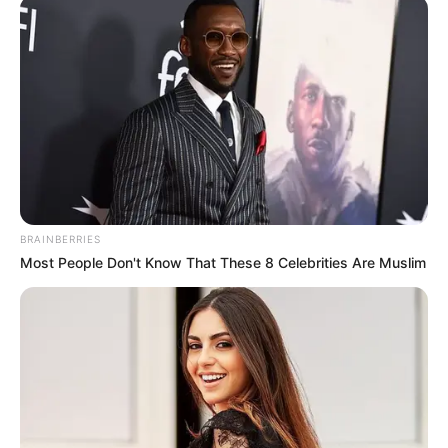
Pflanzen, die hier in der Zeit des Eozän lebten. Es handelt
sich dabei um einen ehemaligen Vulkansee, der vor 47
Millionen Jahren verlandete und in dem bis 1970
Ölschiefer abgebaut wurde. Der ehemalige Tagebau ist
heute eine UNESCO-Weltnaturerbestätte, die ganzjährig
per Führung besichtigt werden kann. Außerdem ist im
Besucherzentrum eine Zeitreise durch die Geschichte der
Grube möglich.
Veste Otzberg
BRAINBERRIES
Most People Don't Know That These 8 Celebrities Are Muslim
Auf einem Berg oberhalb des Ortsteils
Hering in der Gemeinde Otzberg thront die
aus einer mittelalterlichen Burg
entstandene Veste, die im 16. Jahrhundert mit einer
doppelten Ringmauer ausgebaut wurde. Sie ist ein
beliebtes Ausflugsziel mit Museum. Bemerkenswert ist
außerdem der auf dem Weg zur Burg sichtbare
Säulenbasalt.