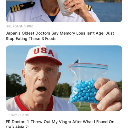
Offenbach + Frankfurt
-
Kreis Bergstraße
-
Kreis
Aschaffenburg
-
Odenwaldkreis
NEUROMIND PRO
Japan's Oldest Doctors Say Memory Loss Isn't Age: Just
Stop Eating These 3 Foods
Ausflugs- oder Freizeittipp für den Kreis
Darmstadt-Dieburg und für Darmstadt eintragen:
Name oder Pseudonym *:
Bezeichnung des Ausflugs- oder Freizeitziels *:
URL bzw. Link (wenn vorhanden):
FRIDAY PLANS
ER Doctor: "I Threw Out My Viagra After What I Found On
Kurztext zum Ausflugs- oder Freizeitziel *:
CVS Aisle 7"