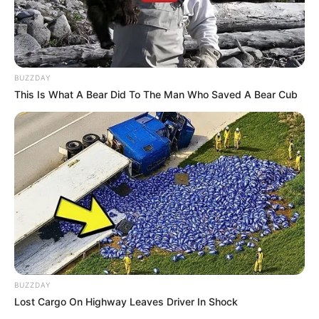
Das Wissen, das die Bauern schon seit Jahrtausenden
bei der Tier- und Pflanzenzucht anwenden, hatte
Charles Darwin 1858 der universitären Welt gelehrt. Die
mussten die Abstammungslehre ja endlich auch mal
lernen.
BUZZDAY
This Is What A Bear Did To The Man Who Saved A Bear Cub
weitere Kalauer
Quermania folgen:
Impressum & Kontakt
Smartphone Startseite
Suchen:
BUZZDAY
Lost Cargo On Highway Leaves Driver In Shock