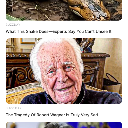
BUZZDAY
What This Snake Does—Experts Say You Can't Unsee It
BUZZ DAY
The Tragedy Of Robert Wagner Is Truly Very Sad