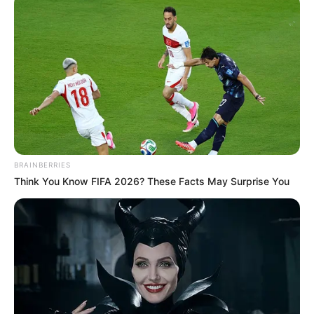
beliebtes Ausflugsziel der südlichen Region von
Hessen. Informationen unter
de.wikipedia.org/
wiki/V
ivarium Darmstadt
.
Rosengarten Rosenhöhe - Eingebettet in den Park
Rosenhöhe in Darmstadt ist das terrassenförmig
angelegte Rosarium mit dem Rosendom, den
Säulenpergolen und dem eingebetteten Teich mit
den verschiedenfarbig blühenden Seerosen eine
Attraktion. Informationen unter
www.gg-online.de/ht
BRAINBERRIES
ml/rosengarten.htm
. Eingetragen von hjp.
Think You Know FIFA 2026? These Facts May Surprise You
Europäische Weltraumorganisation ESA mit
Satelliten-Kontrollzentrum ESOC - Führung durch
die ESA (European Space Agency - Europäische
Weltraumorganisation) mit Besichtigung des ESOC
(European Space Operations Centre - Europäisches
Satelliten-Kontrollzentrum). Informationen unter
ww
w.gg-online.de/html/esa_esoc.htm
. Eingetragen von