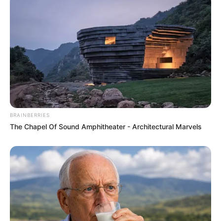
Veranstaltungstipps für den Kreis Darmstadt-
Dieburg und die kreisfreie Stadt Darmstadt:
Events und
Veranstaltungen in Darmstadt
, die auf
unseren Seiten selber eingetragen werden können.
Veranstaltungen in Griesheim
, inklusive
Silvester
BRAINBERRIES
und
Fasching
.
The Chapel Of Sound Amphitheater - Architectural Marvels
Eingetragene Veranstaltungen in
Pfungstadt
.
Feste und
Veranstaltungen in Weiterstadt
.
Benachbarte Kreise und Regionen:
Kreis Groß-Gerau
-
Kreis