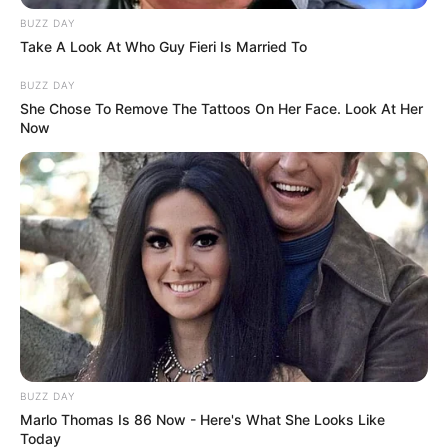
BUZZ DAY
Take A Look At Who Guy Fieri Is Married To
BUZZ DAY
Das Wissen, das die Bauern schon seit Jahrtausenden
She Chose To Remove The Tattoos On Her Face. Look At Her
bei der Tier- und Pflanzenzucht anwenden, hatte
Now
Charles Darwin 1858 der universitären Welt gelehrt. Die
mussten die Abstammungslehre ja endlich auch mal
lernen.
weitere Kalauer
Quermania folgen:
Impressum & Kontakt
Smartphone Startseite
BUZZ DAY
Marlo Thomas Is 86 Now - Here's What She Looks Like
Today
Suchen: