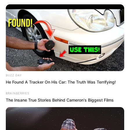
Schortens - Hallenbad Aqua Fit
Friesland
Ostfriesland
Öffnungszeiten auf der Homepage von Schortens:
BUZZ DAY
He Found A Tracker On His Car: The Truth Was Terrifying!
BRAINBERRIES
The Insane True Stories Behind Cameron's Biggest Films