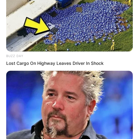
(entspricht dem Längengrad) = 7.9391.
Das Hallenbad Aqua Fit in Schortens (Eingabe
Navigationsgerät: Beethovenstraße Schortens) als
Markierung auf dem Stadtplan bzw. der Landkarte von
OpenStreetMap:
BUZZ DAY
Lost Cargo On Highway Leaves Driver In Shock
Lageplan als
größere Karte zeigen
.