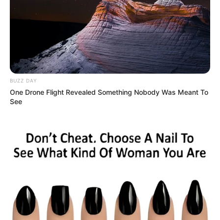
BUZZ DAY
Bald ist Hohes Friedensfest (in Augsburg ein Feiertag):
One Drone Flight Revealed Something Nobody Was Meant To
Sonnabend, den 08.08.2026
See
In dem Hallenbad Aqua Fit (ehemals Aqua Toll) der Stadt
Schortens gibt es ein 26 °C warmes 25 m-
Varioschwimmbecken mit fünf Bahnen, einen Drei-Meter-
Sprungturm, ein 30 °C warmes Lehrschwimmbecken und
ein 32 °C warmes Kinderplanschbecken.
Im Eintrittsgeld für das Bad ist auch der Saunabereich mit
drei Textilsaunen für verschämte Besucher enthalten - und
natürlich auch für Gäste, die üblicherweise keine