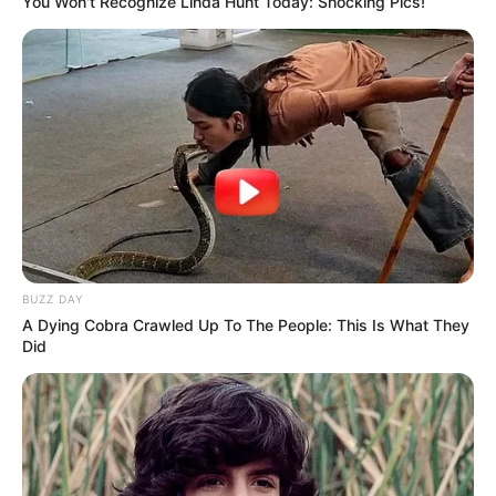
You Won't Recognize Linda Hunt Today: Shocking Pics!
BUZZ DAY
A Dying Cobra Crawled Up To The People: This Is What They
Did