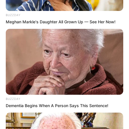
das erste Museum für Kuriositäten und
Seemannslegenden, direkt am Vareler Hafen.
BUZZDAY
Seemännisch bewandertes Personal nimmt die
Meghan Markle's Daughter All Grown Up — See Her Now!
Gäste mit auf eine Reise in die bisweilen komische
Vergangenheit der Frisischen Küste. Die
spannenden Führungen sind im Eintrittspreis
enthalten. Informationen unter
xn--spijk-muaa.de
.
Eingetragen von Spijöök.
Nationalpark-Haus Dangast, Varel - Als
Erlebniszentrum und außerschulischer Lernort
vermittelt die Informationsausstellung am
Jadebusen umfangreiches Wissen über das
UNESCO-Weltnaturerbe Wattenmeer. Informationen
unter
www.nlph.de
.
BUZZDAY
Dementia Begins When A Person Says This Sentence!
Sport- und Familienbad Nautimo in Wilhelmshaven -
Hier kann man unabhängig vom Wetter, von der
Jahreszeit und von der Tide baden, den