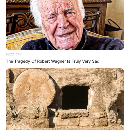
Erlebnisbereich mit Sprudelbecken und
Großrutschen besuchen sowie den Sauna- und
Wellnessbereich genießen. Informationen unter
Spo
rt- und Familienbad Nautimo
.
Deutsches Marinemuseum - Das Museum in
Wilhelmshaven zeigt die rund 160-jährige
Geschichte deutscher Marinen, von 1848 bis in die
Gegenwart. Informationen unter
www.marinemuseu
BUZZ DAY
m.de
.
The Tragedy Of Robert Wagner Is Truly Very Sad
Aquarium Wilhelmshaven - Eine weitere
Erlebniswelt an der so genannten Maritimen Meile
des Südstrandes von Wilhelmshaven, die eine
faszinierende Reise durch die Meere und
Lebensräume unserer Erde bietet. Informationen
unter
www.aquarium-wilhelmshaven.de
.
Störtebeker Park in Wilhelmshaven - Ein Spiel-,
Lern- und Freizeitpark an der Nordseeküste für