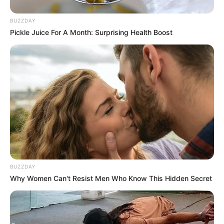
es unter
www.tourist-online.de
BUZZDAY
Pickle Juice For A Month: Surprising Health Boost
Wäre es nicht besser, wenn sich die Präsidenten und
Generäle mit Knüppeln gegenseitig erschlagen würden,
statt mit ihren Herdenarmeen so viele andere Menschen
zu ermorden?
weitere Kalauer
Quermania folgen:
Impressum & Kontakt
Smartphone Startseite
BUZZDAY
Why Women Can't Resist Men Who Know This Hidden Secret
Suchen: