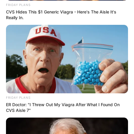
und Spaßpark, der besonders für Eltern mit Kindern
FRIDAY PLANS
CVS Hides This $1 Generic Viagra - Here's The Aisle It's
bis 12 Jahre geeignet ist. Informationen unter
www.j
Really In.
aderpark.de
.
Dr. Cornelius Modellbahnverein e.V. - In der Märklin-
Anlage der Baugröße H0 in der Gemarkung
Großenmeer in Ovelgönne kommen Groß und Klein
ins Staunen. Informationen unter
www.modellbahnv
erein.de
.
Olbers-Planetarium - Das Olbers-Planetarium der
Bremer Hochschule ist nach eigenen Angaben das
meistbesuchte Planetarium in Deutschland. Ein
vielfältiges Programmangebot entführt die Besucher
FRIDAY PLANS
in die Welt der Sterne. Informationen unter
www.pla
ER Doctor: "I Threw Out My Viagra After What I Found On
netarium-bremen.de
.
CVS Aisle 7"
Bremer Abenteuerland in Stuhr - Das ganze Jahr
über haben die kleinen und weniger kleinen