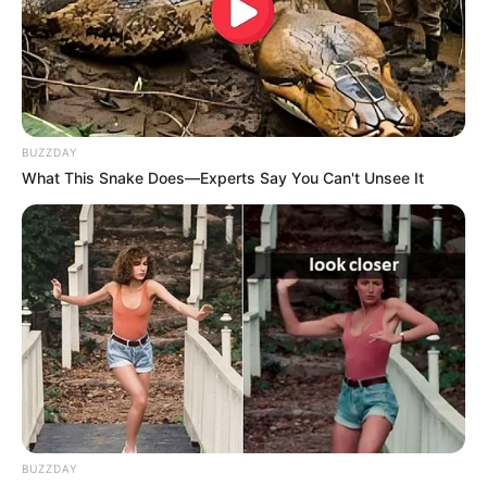
Wangerooge
Obwohl Wangerooge die kleinste der
Ostfriesischen Inseln ist, wird das Eiland
besonders gern von Urlaubern und
Tagesgästen aufgesucht, die mit der
Inselbahn
durch die
Salzwiesen fahren können.
BUZZDAY
What This Snake Does—Experts Say You Can't Unsee It
südlicher Teil des Oldenburger Landes (Oldenburger
Münsterland)
Puzzle
Links zu Ausflugszielen, Sehenswürdigkeiten,
Freizeitattraktionen und Museen im Oldenburger
Land (nördlicher Teil):
Landesmuseum für Natur und Mensch in Oldenburg
BUZZDAY