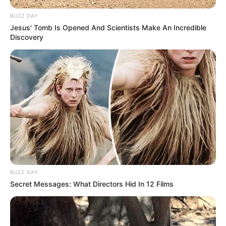
Familien, Kinder und speziell auch für Behinderte.
BUZZ DAY
Informationen unter
de.wikipedia.org/wiki/
Störtebeke
Jesus' Tomb Is Opened And Scientists Make An Incredible
r Park
.
Discovery
Wattenmeerhaus Wilhelmshaven - Das
Wattenmeerhaus verspricht Spannung, Gänsehaut
und Staunen. Es entführt seine Besucher mit vielen
interaktiven Ausstellungselementen in die
faszinierende Welt der Nordseeküste. Informationen
unter
www.wattenmeerhaus.de
.
Piratenamüseum Wilhelmshaven - Wie der Name
schon andeutet, wird auf unterhaltsame Weise die
Geschichte der Piraterie, von Klaus Störtebeker
über das goldene Zeitalter der Piraterie bis zum
BUZZ DAY
modernen Piratenunwesen, präsentiert.
Secret Messages: What Directors Hid In 12 Films
Informationen unter
www.piratenmuseum.com
.
Kaiser-Wilhelm-Brücke in Wilhelmshaven - Eine
Sehenswürdigkeit und das Wahrzeichen von