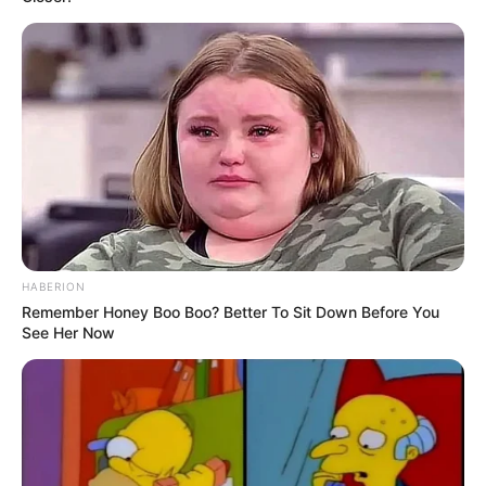
Naturpark Wildeshauser Geest - Eine unter Schutz
stehende Natur- und Kulturlandschaft mit
Heideflächen, Sanddünen, historischen
Baudenkmälern, Museen, Wasserwanderrouten und
vielem mehr. Informationen unter
www.naturparkwild
eshausergeest.de
.
Gräberfeld von Pestrup - Südlich von Wildeshausen
(Wildeshauser Geest) befindet sich ein
steinzeitliches Gräberfeld, das vom Umfang und von
der Größe her in Europa einzigartig ist. Es besteht
aus rund 500 größeren und kleineren Grabhügeln.
HABERION
Remember Honey Boo Boo? Better To Sit Down Before You
Informationen unter
de.wikipedia.org/wiki/
Pestruper
See Her Now
Gräberfeld
.
Phänomania Carolinensiel - In dem besonders für
Kinder interessanten Mitmachmuseum geht es um
das Thema Physik. An ungefähr 80 Stationen
können Experimente getestet und ausprobiert