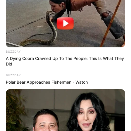
Auf einigen Seiten dieses Projektes sind Affiliate-
BUZZDAY
Angebote integriert. Wenn etwas darüber gebucht oder
A Dying Cobra Crawled Up To The People: This Is What They
gekauft wird, ist das eine Unterstützung, ohne dass sich
Did
dadurch der Preis ändert.
BUZZDAY
Polar Bear Approaches Fishermen - Watch