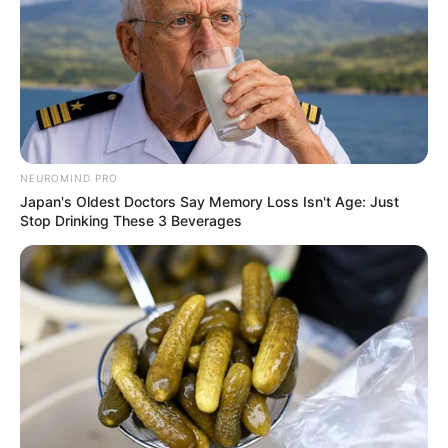
Museums in Elsfleth. Informationen unter
www.schiff
ahrtsmuseum-brake.de
.
Weiter zu den Sehenswürdigkeiten und
Ausflugszielen im
Oldenburger Münsterland
(Südoldenburg).
NEUROMIND PRO
Japan's Oldest Doctors Say Memory Loss Isn't Age: Just
Stop Drinking These 3 Beverages
Ferienwohnungen, Ferienhäuser und Unterkünfte gibt