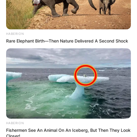
Aqua Fit in Schortens - Das Hallenbad der Stadt
Schortens (ehemals Freizeitbad Aqua Toll)
verspricht mit seinen verschiedenen Becken einen
abwechslungsreichen und schönen Badeausflug für
die ganze Familie. Weitere Informationen unter
Aqu
HABERION
a Fit in Schortens
.
Rare Elephant Birth—Then Nature Delivered A Second Shock
Künstlerkolonie Dötlingen - Die als Dötlinger
GartenKultour bezeichnetet Initiative knüpft an die
einstige Tradition in der malerisch gelegenen
historischen Künstlerkolonie Dötlingen an.
Informationen unter
www.doetlinger-gartenkultour.d
e
.
Wild- und Freizeitpark Ostrittrum - Ein Freizeitpark
mit Märchenwald, Tieren, Spielplätzen,
Heimatmuseum und vielem mehr in der Gemeinde
Dötlingen. Informationen unter
www.freizeitpark-ostri
HABERION
ttrum.de
.
Fishermen See An Animal On An Iceberg, But Then They Look
Closer!