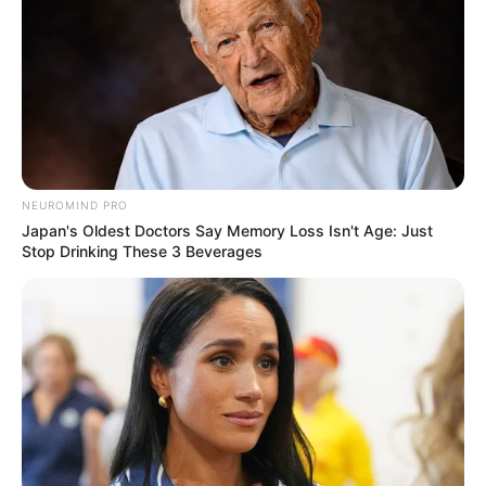
Besucher in dem Spieleparadies viel Spaß. Auf über
drei Etagen finden die Kinder rund 160
Spielangebote. Hierzu gehören ein Kinderspielturm
mit Rutschen, Hüpfburgen, Trampoline, ein
Softplayplatz, Bobby-Cars und Roller. Informationen
unter
www.bremer-abenteuerland.com
.
Maxwaldpark - Rhododendronpark mit uralten
Pflanzen und verschlungenen Pfaden bei
NEUROMIND PRO
Westerstede. Informationen unter
www.maxwaldpar
Japan's Oldest Doctors Say Memory Loss Isn't Age: Just
Stop Drinking These 3 Beverages
k.de
.
Freizeitpark,Streichelzoo und Spielscheune für die
Kleinen - VOGELPARK WESTERSTEDE
EXISTIERT NICHT MEHR. Dafür gibt es jetzt das
Landerlebnis. Sehr schön für Eltern mit Kindern bis
10 Jahre. Informationen unter
landerlebnis.de/
.
Eingetragen von Daniela.
Spijöök Museum am Vareler Hafen - Das Spijöök ist