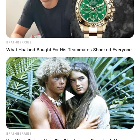
BRAINBERRIES
What Haaland Bought For His Teammates Shocked Everyone
BRAINBERRIES