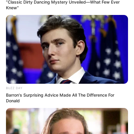
“Classic Dirty Dancing Mystery Unveiled—What Few Ever
- Mit den Abteilungen Archäologie, Naturkunde und
Knew"
Völkerkunde besitzt das 1836 von Großherzog Paul
Friedrich August als Naturhistorisches Museum
Oldenburg eröffnete Museum gleich mehrere hoch
interessante Abteilungen. Informationen unter
www.
naturundmensch.de
.
Olantis Huntebad in Oldenburg - In dem aus
Erlebniswelt, Saunaareal und Wellnessbereich
bestehenden Freizeitbad gibt es das ganze Jahr
über alles was das Herz begehrt (Großrutschen,
Strömungskanäle, Kinderplanschbecken usw.).
Außerdem lädt im Sommer unmittelbar neben dem
BUZZ DAY
Erholungs- und Erlebnisbad ein einzigartiges
Barron's Surprising Advice Made All The Difference For
Donald
Naturflussbad mit Strand und Erholungsinsel zum
Badevergnügen ein. Informationen unter
Olantis Hu
ntebad
.
Residenzort Rastede - Der Schlosspark am