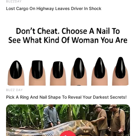
BUZZDAY
herrschaftlichen Räume, Expositionen über den Alltag der
Lost Cargo On Highway Leaves Driver In Shock
Menschen zwischen dem 16. und 19. Jahrhundert sowie
wechselnde Ausstellungen.
Sielhafenmuseum Carolinensiel
Im einst zweitgrößten Sielhafen
Ostfrieslands kann man heute das
Deutsche Sielhafenmuseum mit dem
Museumshafen und Ausstellungen zur Geschichte der
Sielhäfen besichtigen.
BUZZ DAY
Sielhafen Hooksiel
Pick A Ring And Nail Shape To Reveal Your Darkest Secrets!
Hooksiel und weitere sehenswerte
Sielhäfen der ostfriesischen Nordseeküste,
die durch ihre Lage am Wattenmeer eine
Besonderheit darstellen.