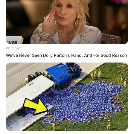
Holländermühle mehrere reetgedeckte
Bauernhöfe mit Ställen, Scheunen und Gärten, wie es
einmal in der umliegenden Region des Ammerlandes
aussah. Kern der Anlage ist das 1910 eröffnete
Ammerländer Bauernhaus.
BUZZDAY
Rhododendronpark D. G. Hobbie
We’ve Never Seen Dolly Parton's Hand, And For Good Reason
In einem 70 Hektar großen
Rhododendronwald kann man die
Blütenpracht von über 1000
Rhododendronarten bewundern.
Schloss Jever
Das Renaissanceschloss mit seinem
barocken Schlossturm, dem Wahrzeichen
von Jever, wurde im 16. Jahrhundert rund
um einen mittelalterlichen Bergfried errichtet. Zum
ganzjährig besuchbaren Schlossmuseum gehören die