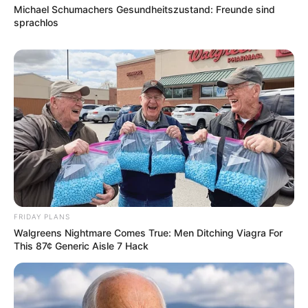
erneuerbare Energien und Klimaschutz. Bestandteil
Michael Schumachers Gesundheitszustand: Freunde sind
sprachlos
der Ausstellung sind auch einige Nordseeaquarien.
Informationen mit der
Internetsuche
.
Nationalpark-Haus Wangerooge - Eine ebenfalls
zum Nationalpark Niedersächsisches Wattenmeer
gehörende Informations- und Bildungseinrichtung
auf der Insel Wangerooge. Bei den Ausstellungen
und Angeboten steht das Naturerleben mit allen
Sinnen im Vordergrund. Informationen unter
www.na
tionalparkhaus-wangerooge.de
.
Schiffahrtsmuseum Unterweser in Brake - Die
Seefahrtsgeschichte des 19. und frühen 20.
FRIDAY PLANS
Jahrhunderts im Großherzogtum und späteren
Walgreens Nightmare Comes True: Men Ditching Viagra For
Freistaat Oldenburg ist der Schwerpunkt dieser
This 87¢ Generic Aisle 7 Hack
Ausstellung, die im 1846 errichteten Telegraphen
und im Haus Borgstede & Becker zu sehen ist.
Außerdem befindet sich noch eine Außenstelle des