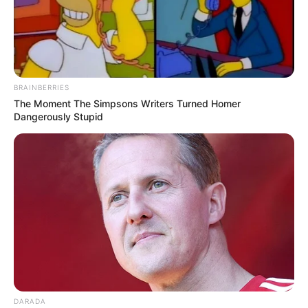
werden. Informationen unter
Phänomania Carolinen
siel
.
Nationalpark-Haus Carolinensiel - Eine Ausstellung,
in der grundlegend über den Lebensraum
Wattenme
er
und seine Entstehung informiert wird sowie
BRAINBERRIES
wechselnde Ausstellungen zu speziellen Themen
The Moment The Simpsons Writers Turned Homer
über die Nordsee und das Wattenmeer.
Dangerously Stupid
Informationen unter
www.wattwelt.de
.
Nordsee-Spielstadt Wangerland - Eine überdachte
Spielstadt mit Außenbereich, in der 20
Kinderfahrgeschäfte und viele weitere Attraktionen
darauf warten, von den kleinen Gästen ausprobiert
zu werden. Informationen unter
www.dorf-wangerlan
d.de
.
Nordseehaus Wangerland - Ein zum Nationalpark
Niedersächsisches Wattenmeer gehörendes
Informationszentrum zum Thema Wattenmeer,
DARADA