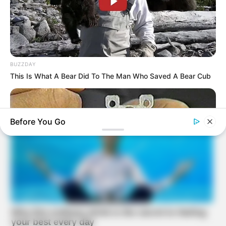
BUZZDAY
This Is What A Bear Did To The Man Who Saved A Bear Cub
Before You Go
BUZZDAY
1 Simple Hack To Save On Your Electric Bill (Try Tonight)