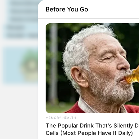
Veranstaltungstipps
Before You Go
Veranstaltung eintragen
Auflistung von Ausflug
Seitenbesuchern einget
Hotels & Unterkünfte
Rezepte
Meyerhof Scheeßel - 
Kontakt - Impressum
und ein Heimathaus. 
LandPark Lauenbrück -
Jung und Alt zur Bes
besonderer Schwerpu
Freilandhaltung zu se
Moor-Erlebnispfad H
nicht betreten werde
werden können (Fern
nationalen Geotopen 
MEMORY HEALTH
Tister Bauernmoor - I
The Popular Drink That's Silently 
man mit der ehemalig
Cells (Most People Have It Daily)
von dem aus die Voge