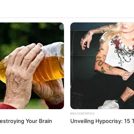
szielen und Sehenswürdigkeiten im Kreis Rotenburg (W
ragen wurden:
In einem erhalten gebliebenen mittelalterlichen Meyerhof befi
Informationen unter
www.heimatmuseum-scheessel.de
.
 In Lauenbrück lädt ein naturnah und barrierefrei gestalteter
ichtigung ein. Es werden vielfältige Naturerlebnis-, Spiel- u
nkt sind die über 200 Huf- und Wildtiere des ehemaligen Wi
hen sind. Informationen unter
www.landpark.de
.
uvenhoopsmoor - Zwar darf der 1,5 km² große Rest des Hochm
n, doch dafür gibt es einen Beobachtungsstand, von dem aus
glas nicht vergessen). Außerdem führt ein Wanderweg um 
in Deutschland. Informationen unter
de.wikipedia.org/
wiki/Huv
BRAINBERRIES
n das bei der Ortschaft Tiste (nahe Sittensen) liegende und u
Destroying Your Brain
Unveiling Hypocrisy: 15
en Moorbahn fahren. Es gibt aber auch ein ausgeschilderter
lwelt beobachtet werden kann. Informationen unter
www.tister