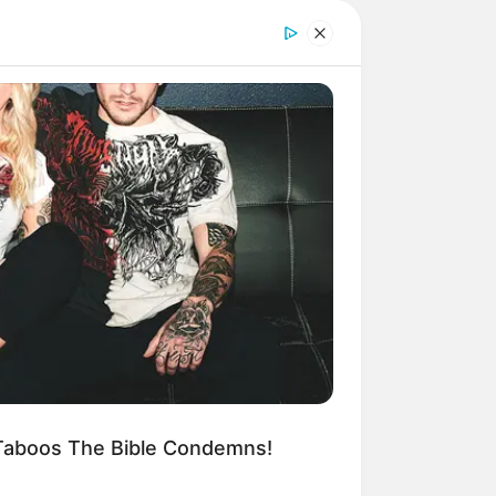
ümme), die auch von unseren
ndet sich heute ein Freilichtmuseum
 Tier-, Landschafts- und Kulturpark
nd Lernmöglichkeiten angeboten. Ein
ldparks, die hier in artgerechter
oors bei der Gemeinde Gnarrenburg
 die zahlreichen Vögel beobachtet
das Moor. Das Moor gehört zu den
enhoopsmoor
.
nter Naturschutz stehende Moor kann
 Taboos The Bible Condemns!
 Wanderweg zu einem Aussichtsturm,
-bauernmoor.de
.