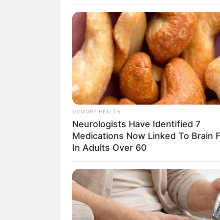
Bachmann-Museum in
Regionalgeschichte mi
(Wümme) besucht wer
Skulpturengarten in 
Ausland in wechselnde
experimentellen Kunst
Museum für Asiatisc
MEMORY HEALTH
Kultur Indonesiens 
Neurologists Have Identified 7
fernöstlichen Ländern
Medications Now Linked To Brain 
In Adults Over 60
Wir freuen uns über Ihre 
die in den nachfolgenden 
Touristen- und Freizei
Umkreissuche: