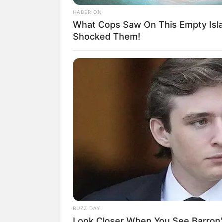
Name oder Pseudonym *:
HABERION
What Cops Saw On This Empty Isl
Shocked Them!
Bezeichnung des Ausflugs- 
URL bzw. Link (wenn vorh
Kurztext zum Ausflugs- oder
E-Mail (wird nicht angezeigt
BUZZ DAY
Look Closer When You See Barron's
Eingabe prüfen: