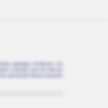
tläufig angelegten Grünflächen und
rten. Außerdem kann die Welt der
eg der sprechenden Bäume bewandert