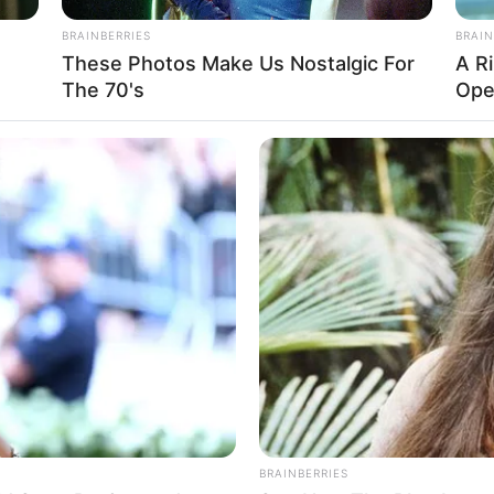
BRAINBERRIES
BRAIN
These Photos Make Us Nostalgic For
A R
The 70's
Ope
BRAINBERRIES