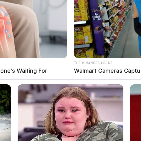
r den Kreis Rotenburg (Wümme):
tungen in Rotenburg
und im Umland, die auf allen Seiten s
THE BUSINESS LEADS
vester
und
Fasching
.
one's Waiting For
Walmart Cameras Captur
 Regionen:
s Cuxhaven
-
Kreis Stade
-
Kreis Harburg
-
Heidekreis
-
Kreis V
tipp für den Kreis Rotenburg (Wümme) eintragen: