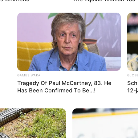
drige Einträge werden unverzüglich gelöscht.
A
 schon seit Jahrtausenden bei der Tier- und Pflanzenzucht a
hrt. Die mussten die Abstammungslehre ja endlich auch mal ler
GAMES WAKA
GLOB
Tragedy Of Paul McCartney, 83. He
Sch
Has Been Confirmed To Be...!
12-
Impressum & Kontakt
Auf Quermania werben