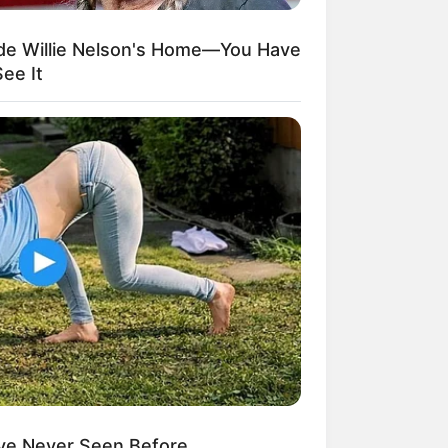
ide Willie Nelson's Home—You Have
ee It
ve Never Seen Before