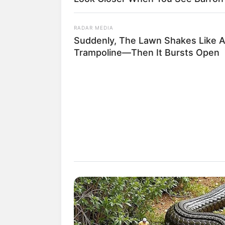
RADAR MEDIA
Unpassende und gesetzeswi
Suddenly, The Lawn Shakes Like 
Trampoline—Then It Bursts Open
*Pflichtfelder
Das Wissen, das die Bauern
der universitären Welt gele
Quermania folgen: