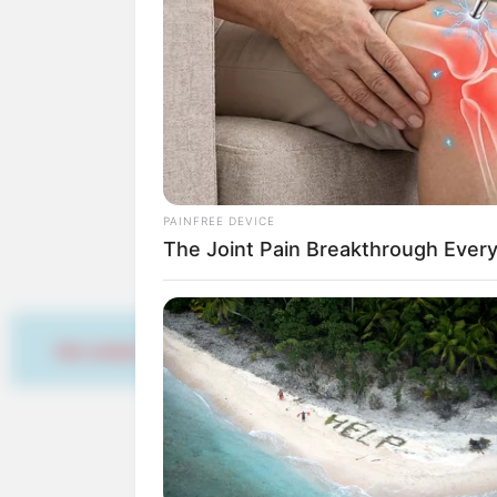
Rotenburg (Wümme)
Veranstaltungstipps fü
Feste und
Veranstal
PAINFREE DEVICE
inklusive Tipps für
Sil
The Joint Pain Breakthrough Every
Benachbarte Kreise und
Hier werben
Kreis Osterholz
-
Krei
Ausflugs- oder Freizeit