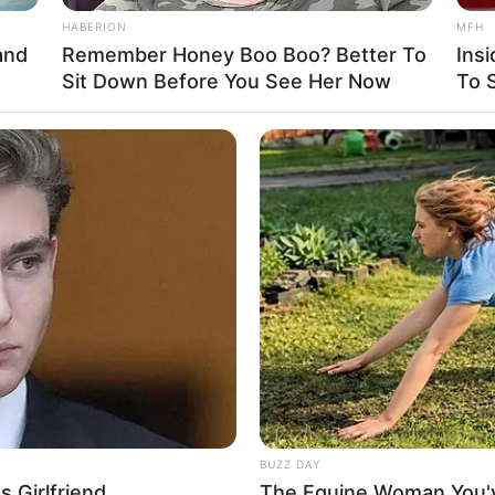
HABERION
MFH
and
Remember Honey Boo Boo? Better To
Ins
Sit Down Before You See Her Now
To S
oder Freizeitziels *:
anden):
 Freizeitziel *:
) *:
BUZZ DAY
 Girlfriend
The Equine Woman You'