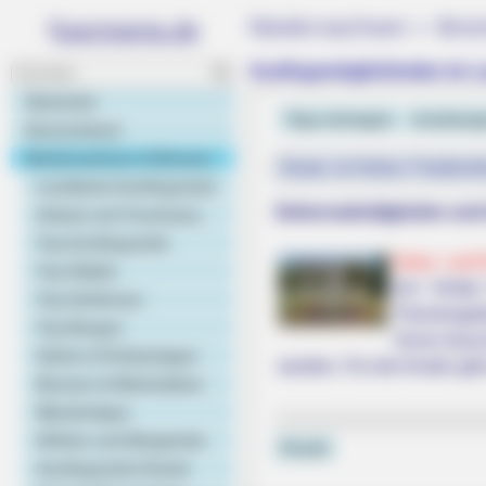
Niedersachsen + Brem
Ausflugsmöglichkeiten im 
Startseite
Tipp eintragen
Lüneburg
Deutschland
Niedersachsen & Bremen
Heute ist Hohes Friedersf
Landkarte Ausflugsziele
Sehenswürdigkeiten und 
Urlaub und Tourismus
Top Ausflugsziele
Natur- und 
Top Städte
Am Vörder 
Top Schlösser
Themengärt
Top Burgen
Sinne besu
BRAINBERRIES
Gärten & Parkanlagen
werden. Für die Kinder gib
Meet The 6 Legendary Child Actor
Museen & Werkstätten
Criminals
Wandertipps
Höhlen und Bergwerke
Puzzle
Ausflugsziele Kinder