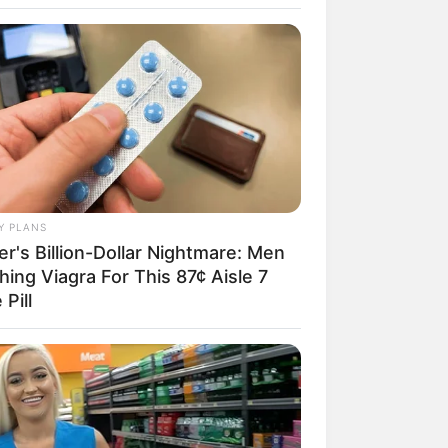
vörde kann eine Ausstellung zur
eschichte des Landkreises Rotenburg
en zeigen Künstler aus dem In- und
auerei, über die Malerei bis hin zur
der Internetsuche.
 in Wechselausstellungen über die
Y PLANS
runden die Berührungen mit diesen
er's Billion-Dollar Nightmare: Men
ung IFICAH.
hing Viagra For This 87¢ Aisle 7
 Pill
eboten im Kreis Rotenburg (Wümme),
nklusive Umgebung bzw.