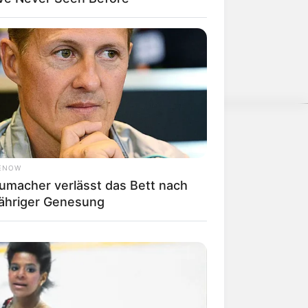
nwenden, hatte Charles Darwin 1858
nen.
ENOW
umacher verlässt das Bett nach
weitere Kalauer
jähriger Genesung