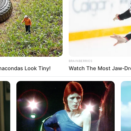
BRAINBERRIES
rojektes sind Affiliate-Angebote integriert. Wenn etwas darüber
acondas Look Tiny!
Watch The Most Jaw‑Dr
ss sich dadurch der Preis ändert.