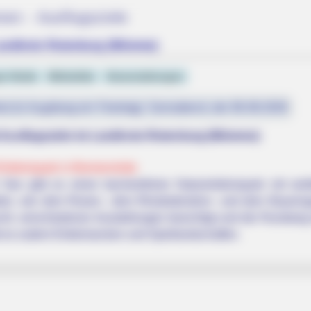
en - Ausflugsziele
Landkreis Rotenburg (Wümme)
er Heide
Mittelelbe
Veranstaltungen
est (in Augsburg ein Feiertag): Sonnabend, der 08.08.2026
Ausflugsziele im Landkreis Rotenburg (Wümme):
Erlebnispark in Bremervörde
See gibt es einen barrierefreien Naturerlebnispark mit wei
en, wie dem Rosen-, dem Rhododendron- und dem Bauernga
cht, verschiedenen Ausstellungen besichtigt und der Rundw
t es zudem Erlebnisecken und Spiellandschaften.
s Who Became Real Life