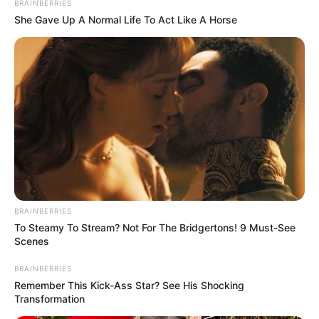
Quermania folgen:
Impressum & Kontakt
BRAINBERRIES
She Gave Up A Normal Life To Act Like A Horse
Smartphone Startseite
Suchen:
BRAINBERRIES
To Steamy To Stream? Not For The Bridgertons! 9 Must-See
Auf einigen Seiten dieses Projektes sind Affiliate-
Scenes
Angebote integriert. Wenn etwas darüber gebucht oder
BRAINBERRIES
gekauft wird, ist das eine Unterstützung, ohne dass sich
Remember This Kick-Ass Star? See His Shocking
dadurch der Preis ändert.
Transformation