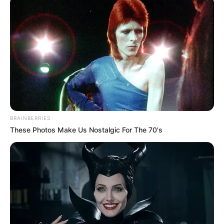
Die
Muffinförmchen
zu 2/3 mit Teig füllen und mit dem
restlichen Zucker bestreuen. In dem auf 180 Grad
vorgeheizten
Ofen
etwa 20 - 25 Minuten auf mittlerer
Schiene backen, bis sie goldbraun sind und bei der
Stäbchenprobe kein Teig mehr kleben bleibt. Nach ca. 5
Minuten außerhalb des Ofens sind sie fest genug und
können aus den
Silikonförmchen
genommen werden.
Weitere Varianten von Muffins:
BRAINBERRIES
These Photos Make Us Nostalgic For The 70's
Grundrezept für Muffins
Aprikosen-Ricotta-Muffins
Chocolate Chip Muffins
Waffins (Muffins in der Waffel)
Rezept als Druckversion