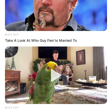
BUZZ DAY
Take A Look At Who Guy Fieri Is Married To
BUZZ DAY