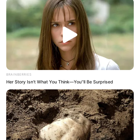
körniger.
Zutaten für 12 Muffins:
125 g zerlassene Butter
165 g Zucker + 10 g zum Bestreuen
1 großes Ei
1 Teelöffel Vanillezucker
BRAINBERRIES
Her Story Isn't What You Think—You''ll Be Surprised
125 ml Buttermilch
etwas geriebene Zitronenschale oder
Zitronenzucker
225 g Mehl
25 g feines Maismehl
1 gestrichener Teelöffel Backpulver