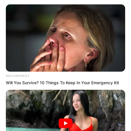
Blaubeermuffins
BRAINBERRIES
Will You Survive? 10 Things To Keep In Your Emergency Kit
Blaubeermuffins (Blueberry Muffins),