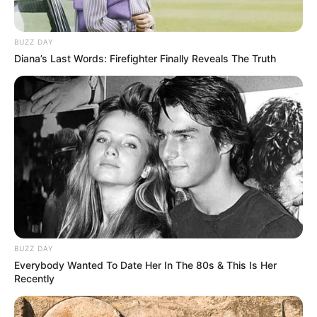
BUZZ DAY
Diana’s Last Words: Firefighter Finally Reveals The Truth
BUZZ DAY
Everybody Wanted To Date Her In The 80s & This Is Her
Recently