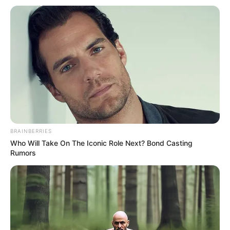
Charles Darwin 1858 der universitären Welt gelehrt. Die
mussten die Abstammungslehre ja endlich auch mal
lernen.
weitere Kalauer
Quermania folgen:
Impressum & Kontakt
Smartphone Startseite
BRAINBERRIES
Who Will Take On The Iconic Role Next? Bond Casting
Rumors
Suchen: