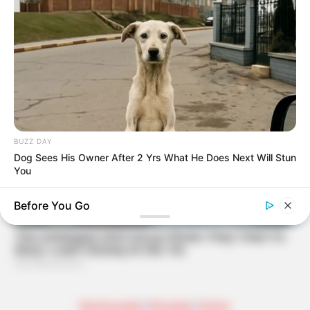
BUZZ DAY
Dog Sees His Owner After 2 Yrs What He Does Next Will Stun
You
Before You Go
Backrezepte
|
Rezepte
|
Home