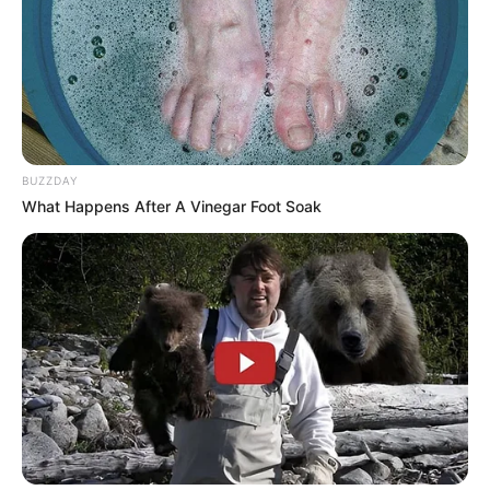
BUZZDAY
What Happens After A Vinegar Foot Soak