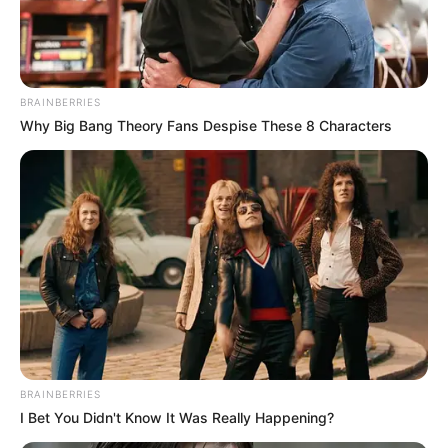
1 Ei
40 g Zucker
110 ml Milch
BRAINBERRIES
50 g zerlassene Butter
Why Big Bang Theory Fans Despise These 8 Characters
½ Päckchen Vanillezucker
1 Prise Salz
Ofen auf 200°C vorheizen. Mehl, Backpulver und Salz
mischen. In einer zweiten
Schüssel
Ei(er), Zucker, Milch,
Butter und Vanillezucker mischen. Die trockenen Zutaten
auf die Eiermischung geben, alles zügig unterheben.
Muffinform vorbereiten, Teig zu 2/3 einfüllen. 20 Minuten
goldgelb backen. Nach Erkalten beliebig mit Glasur
überziehen.
BRAINBERRIES
Meistens nehme ich gleich die doppelte Menge und
I Bet You Didn't Know It Was Really Happening?
verteile den Teig auf zwei
Muffinbleche
(also für 12