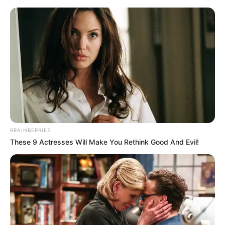
Muffins
Muffins - Grundrezept und Abwandlungen (für 6
Portionen):
Dieses Grundrezept habe ich auf
www.chefkoch.de
entdeckt und nun schon viele Male in vielen Varianten
BRAINBERRIES
gebacken.
These 9 Actresses Will Make You Rethink Good And Evil!
Zutaten:
150 g Mehl
½ Teelöffel Backpulver