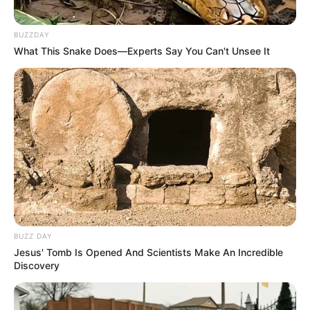
BUZZDAY
What This Snake Does—Experts Say You Can't Unsee It
BUZZ DAY
Jesus' Tomb Is Opened And Scientists Make An Incredible
Discovery