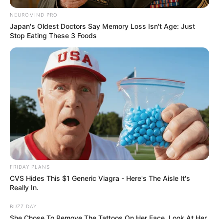
lernen.
NEUROMIND PRO
Japan's Oldest Doctors Say Memory Loss Isn't Age: Just
weitere Kalauer
Stop Eating These 3 Foods
Quermania folgen:
Impressum & Kontakt
Smartphone Startseite
Suchen:
FRIDAY PLANS
CVS Hides This $1 Generic Viagra - Here's The Aisle It's
Really In.
BUZZ DAY
She Chose To Remove The Tattoos On Her Face. Look At Her