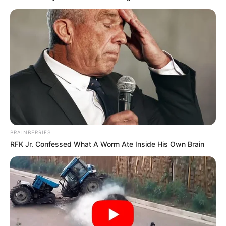
BRAINBERRIES
RFK Jr. Confessed What A Worm Ate Inside His Own Brain