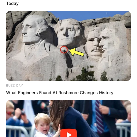
Today
BUZZ DAY
What Engineers Found At Rushmore Changes History