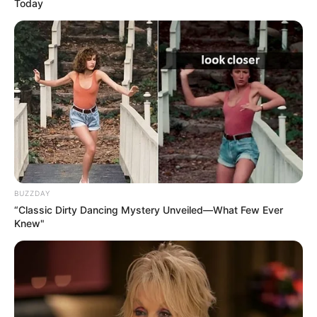
Today
Museen in und um Stolpen
Kinderausflugsziele für Stolpen
Kindergeburtstag feiern
Schlösser und Burgen in und um Stolpen
Tagesausflugsziele für Stolpen
Bademöglichkeiten
Wandern
Kinoprogramm
BUZZDAY
Angebote für Behinderte
“Classic Dirty Dancing Mystery Unveiled—What Few Ever
Aussichtstürme
Knew"
Kletterparks
Tier- und Zooparks
Fremdenverkehrsamt und Tourist Information Stolpe
n