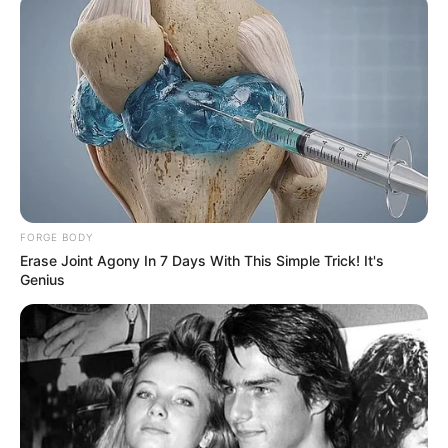
Beginn: 25.06.2026 00:00 Uhr
Ende: 05.09.2026 00:00 Uhr
Eintrittspreis: freier Eintritt
Weitere Informationen:
www.kunstausstellung-kuehl.
de
Internationales Dixieland Festival Dresden
Das Internationale Dixieland Festival Dresden findet
FORGE BODY
jährlich in der zweiten Maiwoche von Sonntag zu
Erase Joint Agony In 7 Days With This Simple Trick! It's
Sonntag in zahlreichen Clubs, Gaststätten und auf
Genius
Bühnen statt. Höhenpunkte sind die große Dixie-
Nacht und der Jazz-Band-Ball im Kulturpalast
Dresden am Sonnabend,...
mehr
Stadt/Ort: Dresden
Beginn: 09.05.2027 00:00 Uhr
Ende: 16.05.2027 00:00 Uhr