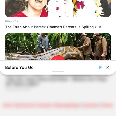
BUZZDAY
The Truth About Barack Obama's Parents Is Spilling Out
Before You Go
BUZZDAY
What This Snake Does—Experts Say You Can't Unsee It
Kreis Sächsische Schweiz-Osterzgebirge
|
Sachsen
|
Home