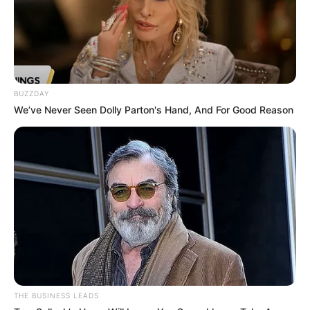
Kostenlose Reiseführer
Hotel Stolpen
hier
buchen
BUZZDAY
We’ve Never Seen Dolly Parton's Hand, And For Good Reason
Lage der Burg Stolpen:
Hier kann die
Route zu diesem Ausflugsziel
berechnet
werden
, auch vom
aktuellen Standort
aus
. Außerdem
bieten wir die GPS-Daten als Wegpunkt zum
Download
im GPX-Format
an, für den Import in Navigationsgeräten
und in Google Earth. Die GPS-Daten lauten: Latitude
(Breitengrad) = 51.0486 und Longitude (Längengrad) =
THE BUSINESS LEADS
14.0848.