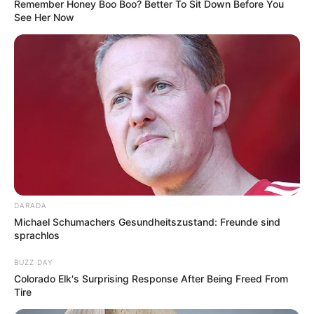
Remember Honey Boo Boo? Better To Sit Down Before You
See Her Now
Auswahl von Veranstaltungen in Stolpen und
Umgebung:
Verkaufsausstellung: sommerfrisch und
lichtverwöhnt | KUNSTAUSSTELLUNG KÜHL |
geöffnet Mi-Fr 11-18 + Sa 11-19 Uhr | Dresden |
Nordstr. 5 | bis 5. September 2026
A. Balden-Wolff | L. Beck | S. Berndt | P. Bley l R.
DARADA
Birnstengel | M. Chepisheva | H. Christoph | K.
Michael Schumachers Gesundheitszustand: Freunde sind
sprachlos
Dennhardt | T. Ettl | C. Felixmüller | K. O. Götz | E.
Hassebrauk | G. Hein | E. Hering | I. Hauptmann | E.
BUZZ DAY
Heckel &v...
mehr
Colorado Elk's Surprising Response After Being Freed From
Tire
Stadt/Ort: Dresden