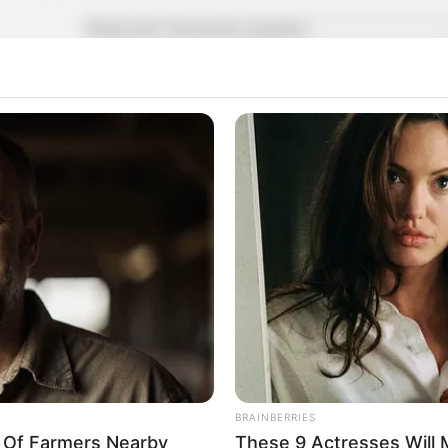
eg, damit in den Geschichtsbüchern was steht. Heute gibt's
Impressum & Kontakt
Auf Quermania werben
BRAINBERRIES
y Of Farmers Nearby
These 9 Actresses Will 