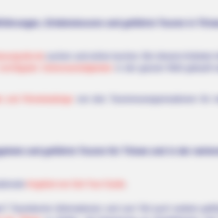
tführungen, Erlebnistouren und geführte Touren in Titis
yourguide.de
suchen und online buchen. Bei diesem Anbieter 
ie wichtigsten Sehenswürdigkeiten
in der ganzen Welt gekauft 
e und Reisekataloge
von den Tourismusorganisationen für v
gebote und geführte Touren für Titisee und in der wei
ationale
Angebot von Get Your Guide
.
 Touristische Informationen und zum Teil auch weitere gefüh