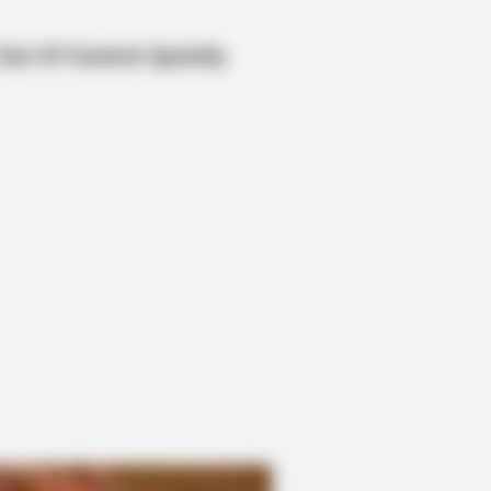
DAY
ember Tiger's Ex-Wife? Try Not
Smile When You See Her Now