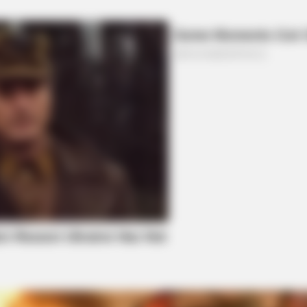
HABERION
BUZZ 
e
Jesus' Tomb Is Opened And Scientists
Rem
Make An Incredible Discovery
To 