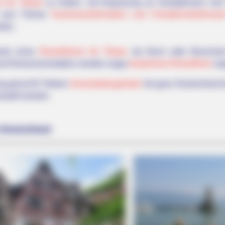
r für Titisee
zu finden, mit Anpassung an Smartphones und 
te zum Thema
Tourismusinformation und Fremdenverkehrsamt
den.
werb eines
Reiseführers für Titisee
als Buch oder Broschür
nd Reiseveranstaltern werden sogar
kostenlose Reiseführer
an
ung gesucht? Neben
Veranstaltungslisten
für ganz Deutschland 
stellt werden.
 Deutschland