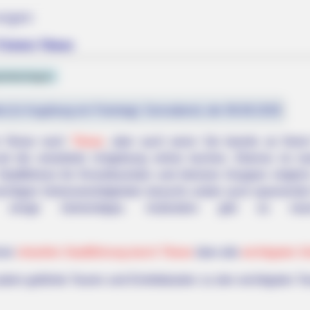
ungen
Tickets Titisee
italanlagen
st (in Augsburg ein Feiertag): Sonnabend, der 08.08.2026
er Reise nach
Titisee
, aber auch wenn Sie bereits an Ihrem
 und die erweiterte Umgebung online buchen. Ebenso ist 
Stadtführers für Einzeltouristen und kleinere Gruppen mögl
wichtigen Sehenswürdigkeiten besucht, wobei auch spannende H
einige Geheimtipps. Außerdem gibt es man
iner
virtuellen Stadtführung durch Titisee
über alle
wichtigsten 
m geführte Touren und Eintrittskarten zu den wichtigsten Tou