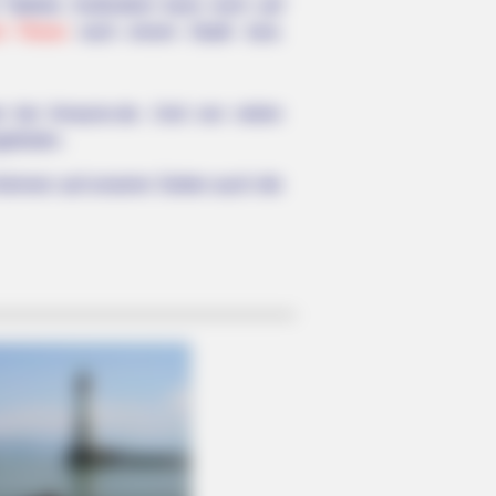
Tablets. Außerdem kann noch auf
 Titisee
nach einem Stadt- bzw.
e bei Amazon.de. Und von vielen
geboten.
können auf unseren Seiten auch die