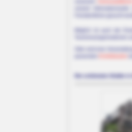
unsersem
Onlinestadtführe
unserer Informationssei
Fremdenführer gesucht wer
Möglich ist auch der Er
Tourismusorganisationen u
Oder wird eine Veranstalt
passenden
Eintrittskarten
be
Die schönsten Städte in