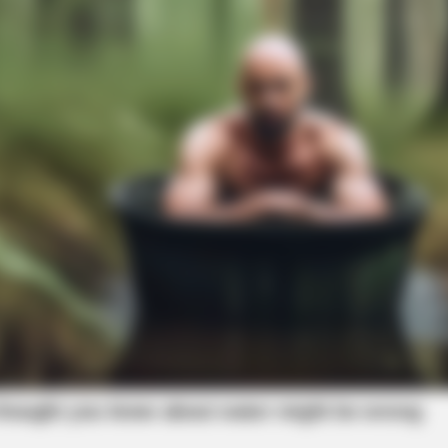
HABERION
William And Kate Let Th
Were On