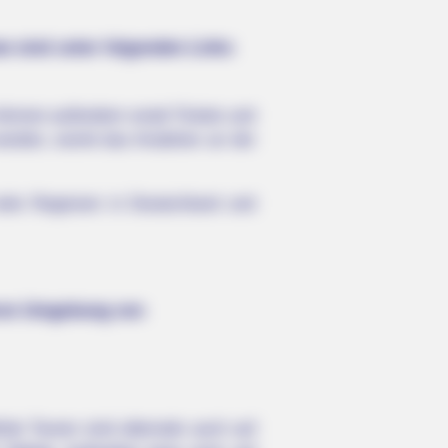
ee sind unter folgenden Links
können außerdem vorab Tickets und
werden, womit das Anstehen an der
iele Regionen in Deutschland und
teren Umgebung von
rte Touren sind alternativ auch auf