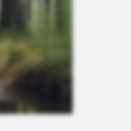
eir Guard Down, But The Cameras