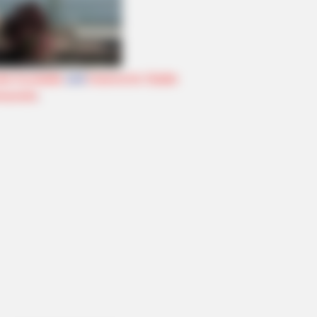
lle Kurstädte
und
historische Städte
seziele
.