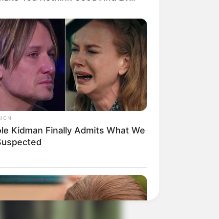
 gebucht oder gekauft wird, ist das
RION
ole Kidman Finally Admits What We
 Suspected