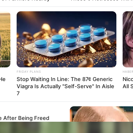
rojektes sind Affiliate-Angebote integriert. Wenn etwas darüber
ss sich dadurch der Preis ändert.
FRIDAY PLANS
HABE
 He
Stop Waiting In Line: The 87¢ Generic
Nic
Viagra Is Actually "Self-Serve" In Aisle
All
7
e After Being Freed