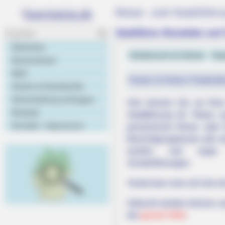
Reise- und Stadtführ
Stadtführer, Reiseleiter und 
Startseite
Geldtausch im Urlaub
Kap
Deutschland
Welt
Heute ist Hohes Friedersfe
Hotels & Unterkünfte
Veranstaltung eintragen
Hier können Sie vor Ihr
Rezepte
Stadtführung für Titisee
Kontakt - Impressum
persönlichen Reise- oder 
Besichtigungstouren alle 
werden und sogar 
Sonderführungen.
Vorab kann man sich bei e
Gebucht werden können zude
der
ganzen Welt
.