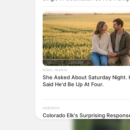
Auf einigen Seiten dieses P
eine Unterstützung, ohne da
RURAL HEARTS
She Asked About Saturday Night.
Said He'd Be Up At Four.
HABERION
Colorado Elk's Surprising Respons
From Tire