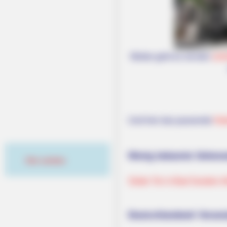
Weiter geht es mit den
sch
Und hier das passende
Hot
Wenig bekannte Sehensw
Hier werben
Söder Tor in Bad Sooden-A
Deutschlandweit Veranst