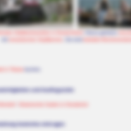
önsten Städtereisezielen in Deutschland
. Hierzu gehören
reizvo
mit
romantischen Stadtkernen
. Sie sind
beliebte Wochenendrei
el in Titisee
buchen.
ürdigkeiten und Ausflugsziele:
llendorf
-
Botanischer Garten in Osnabrück
altung kostenlos eintragen: