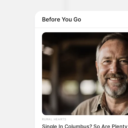
Before You Go
Früher zog man in den Kri
Sonderversagen.
Quermania folgen:
RURAL HEARTS
Suchen:
Single In Columbus? So Are Plent