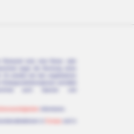
 Reiseziel sind, eine Reise- oder
manchmal sogar die Buchung eines
ich. Es werden bei den angebotenen
intergrundinformationen vermittelt
chmal auch Spezial- und
Sehenswürdigkeiten
informieren.
ristenattraktionen in
Europa
und in