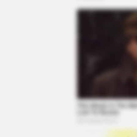
HABERION
He Helped A Dying Polar Bear—Th
Ending Is Unbelievable!