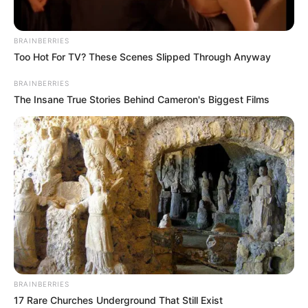
Zwecke kostenlos benutzt werden. Weiteres siehe
Bilderfreigabe
.
BRAINBERRIES
Too Hot For TV? These Scenes Slipped Through Anyway
Das Wissen, das die Bauern schon seit Jahrtausenden
BRAINBERRIES
bei der Tier- und Pflanzenzucht anwenden, hatte
The Insane True Stories Behind Cameron's Biggest Films
Charles Darwin 1858 der universitären Welt gelehrt. Die
mussten die Abstammungslehre ja endlich auch mal
lernen.
weitere Kalauer
Quermania folgen:
Impressum & Kontakt
Smartphone Startseite
BRAINBERRIES
17 Rare Churches Underground That Still Exist