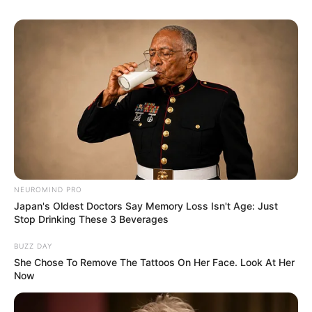
Suchen:
Auf einigen Seiten dieses Projektes sind Affiliate-
Angebote integriert. Wenn etwas darüber gebucht oder
gekauft wird, ist das eine Unterstützung, ohne dass sich
NEUROMIND PRO
dadurch der Preis ändert.
Japan's Oldest Doctors Say Memory Loss Isn't Age: Just
Stop Drinking These 3 Beverages
BUZZ DAY
She Chose To Remove The Tattoos On Her Face. Look At Her
Now