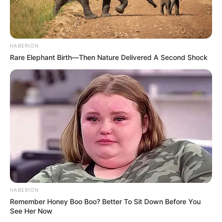
HABERION
Rare Elephant Birth—Then Nature Delivered A Second Shock
HABERION
Remember Honey Boo Boo? Better To Sit Down Before You
See Her Now