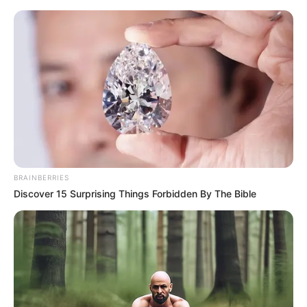
Wasserburg Heldrungen
Kyffhäuserkreis
BRAINBERRIES
Discover 15 Surprising Things Forbidden By The Bible