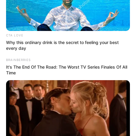
OpenStreetMap:
CTA LOVE
Why this ordinary drink is the secret to feeling your best
every day
BRAINBERRIES
It's The End Of The Road: The Worst TV Series Finales Of All
Time
Lageplan als
größere Karte zeigen
.
Bilderfreigabe: Die Bilder dieser Seite dürfen unter
bestimmten Bedingungen für private und kommerzielle