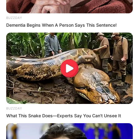
BUZZDAY
Dementia Begins When A Person Says This Sentence!
BUZZDAY
What This Snake Does—Experts Say You Can't Unsee It