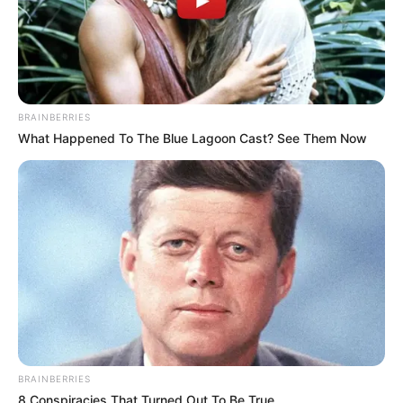
mussten die Abstammungslehre ja endlich auch mal
lernen.
weitere Kalauer
BRAINBERRIES
Quermania folgen:
Impressum & Kontakt
What Happened To The Blue Lagoon Cast? See Them Now
Smartphone Startseite
Suchen:
BRAINBERRIES
8 Conspiracies That Turned Out To Be True