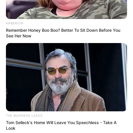
Abenteuermöglichkeiten
.
HABERION
Remember Honey Boo Boo? Better To Sit Down Before You
Ausflugs- oder Freizeittipp für den
See Her Now
Kyffhäuserkreis eintragen:
Name oder Pseudonym *:
Bezeichnung des Ausflugs- oder Freizeitziels *:
URL bzw. Link (wenn vorhanden):
Kurztext zum Ausflugs- oder Freizeitziel *:
THE BUSINESS LEADS
Tom Selleck's Home Will Leave You Speechless - Take A
Look