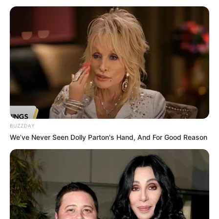
von Schwarzburg-Sondershausen sind
zusammen mit dem Schlossmuseum das ganze Jahr über
sehenswert.
Modellbahn Wiehe
In Wiehe können Modelleisenbahnanlagen
besichtigt werden, die Groß und Klein zum
Staunen bringen. Von der Gesamtfläche
her gilt die Ausstellung als die weltweit größte ihrer Art.
Damit gehört die Anlage auch zu den beliebten
Winterausflugszielen in Thüringen
.
BUZZDAY
We’ve Never Seen Dolly Parton's Hand, And For Good Reason
Panorama Museum Bad Frankenhausen
Ein riesiges Gemälde zeigt in Bad
Frankenhausen den Deutschen
Bauernkrieg mit der Schlacht am
Kyffhäuser und die Zeit der Renaissance.