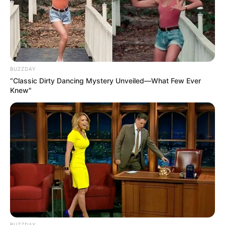
leben. Außerdem gibt es eine Sommerrodelbahn.
Informationen unter
www.affenwald.de
.
Erlebnisbergwerk in Sondershausen - Ein
ehemaliges Kalibergwerk 500 bis 700 Meter unter
der Erdoberfläche. Informationen unter
www.erlebni
sbergwerk.com
.
BUZZDAY
“Classic Dirty Dancing Mystery Unveiled—What Few Ever
Tierpark und Streichelzoo Clingen - Rund um ein
Knew"
1934 erbautes Modell der
Wartburg
befindet sich ein
kleiner Tierpark mit Streichelzoo. Informationen
unter
www.kleine-wartburg.de
.
Kyffhäuser-Therme in Bad Frankenhausen - Die mit
Solwasser gespeiste Anlage bietet Badespaß und
Wellness für Groß und Klein. Informationen unter
w
ww.kyffhaeuser-therme.de
.
Unstrut-Radweg - Auf ihrem fast 200 Kilometer
langen Lauf, von der Quelle bei Dingelstedt bis zur
BUZZDAY