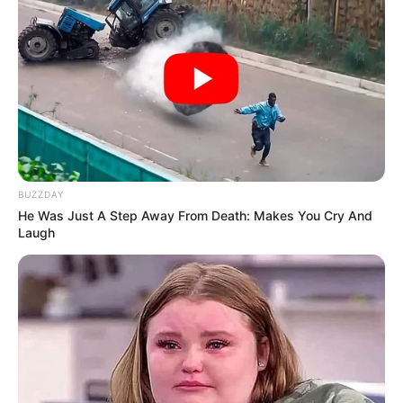
Veranstaltungstipps für den Kyffhäuserkreis:
Feste und
Veranstaltungen in Sondershausen
,
inklusive
Silvester
und
Fasching
.
Benachbarte Kreise und Regionen:
BUZZDAY
Kreis Sömmerda + Erfurt
-
He Was Just A Step Away From Death: Makes You Cry And
Unstrut-Hainich-Kreis
-
Laugh
Kreis Eichsfeld
-
Kreis
Nordhausen
-
Kreis
Mansfeld-Südharz
-
Saalekreis + Halle (Saale)
-
Burgenlandkreis
Zu den Ausflugs- und Freizeittipps in Thüringen und in
ganz Deutschland gehören
Erlebnismöglichkeiten
,
Sportangebote
,
Freizeitparks
und