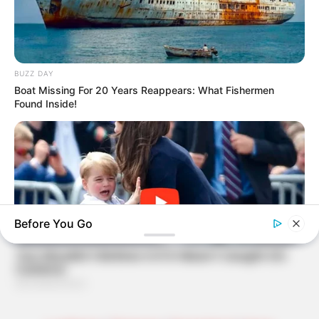
BUZZ DAY
Boat Missing For 20 Years Reappears: What Fishermen
Found Inside!
Before You Go
BUZZDAY
Kate Thought No One Noticed, But It Was Caught On Tape