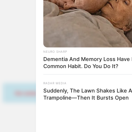
Kinderausflugsziele 
Kindergeburtstag feie
Schlösser und Burge
Tagesausflugsziele f
Bademöglichkeiten
Wandern
Kinoprogramm
Angebote für Behinde
NEURO SHARP
Aussichtstürme
Dementia And Memory Loss Have 
Kletterparks
Common Habit. Do You Do It?
Tier- und Zooparks
Fremdenverkehrsamt u
RADAR MEDIA
Suddenly, The Lawn Shakes Like 
Hier werben
Hotel Kahla
hier
buchen
Trampoline—Then It Bursts Open
TAYLOR SHUMAN
Most Seniors Never Claim These F
Weg zu den Schlössern