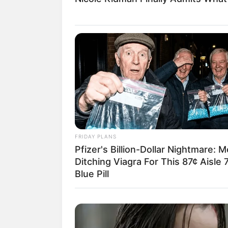
Lageplan als
größere Karte
Deutschlandweit Veranst
FRIDAY PLANS
Pfizer's Billion-Dollar Nightmare: 
Bilderfreigabe: Die Bilder
Ditching Viagra For This 87¢ Aisle 
benutzt werden. Weiteres 
Blue Pill
Das Wissen, das die Bauern
der universitären Welt gele