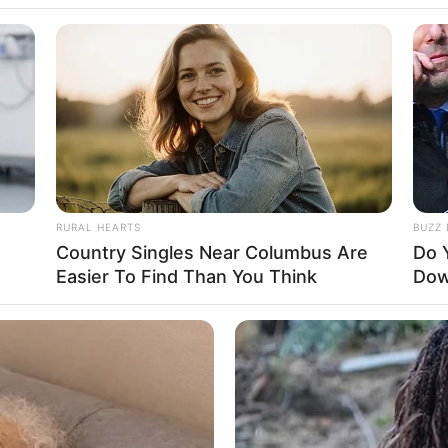
rg
 Saaletales - weit sichtbare Burg auf einem 240 Meter hohen B
HABERION
Seen Before
Opulence In Grief: The L
Jagdschlösser in Hummelshain bei Kahla:
hla
RURAL HEARTS
BUZZ 
hla an der Saale auf Hotel.de suchen und online buchen.
Country Singles Near Columbus Are
Do 
Easier To Find Than You Think
Dow
ürdigkeiten,
Freizeitangebote
und Museen im Umkreis v
HEALTHYREHABCARE
STARS
mus Kahla und Pößneck
e
17 Actors You Didn't Know Were Gay—
New
hla und Pößneck
No. 7 Will Blow Your Mind
Has