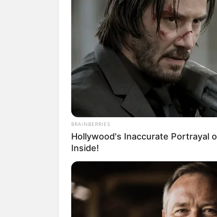
Quermania folgen:
Suchen:
BRAINBERRIES
Hollywood's Inaccurate Portrayal o
Inside!
Auf einigen Seiten dieses P