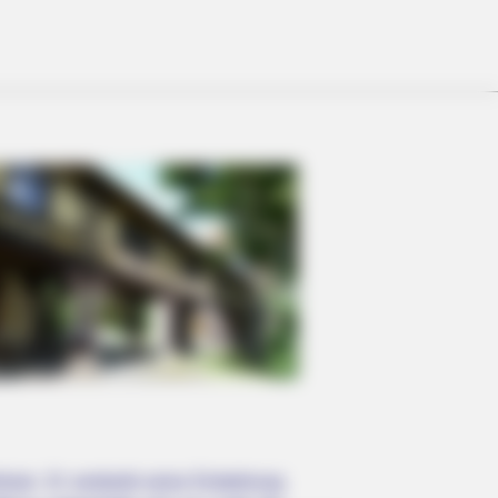
r, Whom You'll Easily Recognize
hain. Er verdankt seine Entstehung