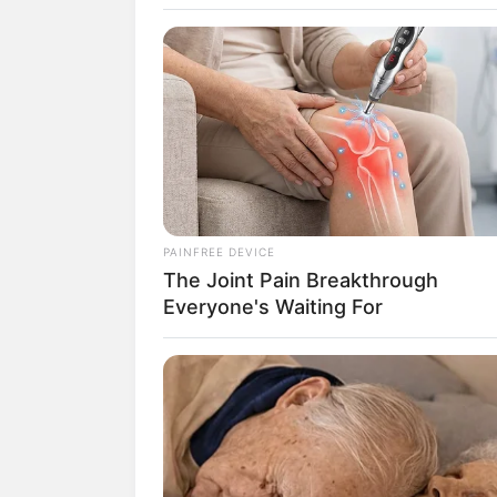
Leuchtenbu
Königin des
BUZZ DAY
The Equine Woman You've Never 
Hotels in der Nähe der 
Hotels in Ka
PAINFREE DEVICE
Hotels in Ka
The Joint Pain Breakthrough
Everyone's Waiting For
Ausflugsziele, Sehensw
Pößneck):
HABERION
Umkreissuche Touris
Orange Is The New Black: The Fiv
Museen in und um Ka
Best Scenes