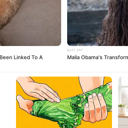
für Kahla und Pößneck
rn
n in und um Kahla und Pößneck
ür Kahla und Pößneck
rte
BUZZ DAY
Been Linked To A
Malia Obama's Transform
nd Tourist Information Pößneck
A
INSTANTHUB
ree Benefits
You’ve Never Seen Kate 
 in Hummelshain: