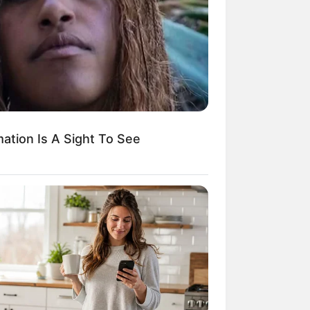
ation Is A Sight To See
React On Camera Quite Like This