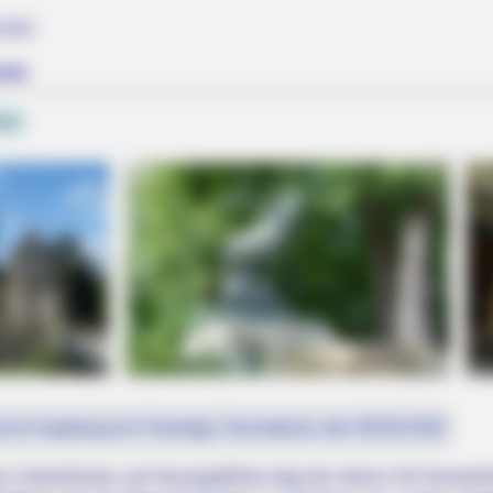
iele
ain
ena
RADAR MEDIA
eet Columbus Country
David Muir's New Partne
st (in Augsburg ein Feiertag): Sonnabend, den 08.08.2026
RADAR MEDIA
n Kahla/Saale und Neustadt/Orla liegt der kleine Ort Hummels