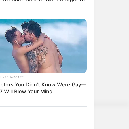
THYREHABCARE
Actors You Didn't Know Were Gay—
e und kommerzielle Zwecke kostenlos
7 Will Blow Your Mind
nwenden, hatte Charles Darwin 1858
nen.