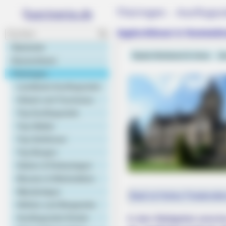
Thüringen - Ausflugsz
Jagdschlösser in Hummelsh
Startseite
Saale-Holzland & Jena
J
Deutschland
Thüringen
Landkarte Ausflugsziele
Urlaub und Tourismus
Top Ausflugsziele
Top Städte
Top Schlösser
Top Burgen
RURAL HEARTS
Gärten & Parkanlagen
Tired Of Explaining Farm Life? M
Museen & Werkstätten
Singles
Wandertipps
Bald ist Hohes Friedensfe
Höhlen und Bergwerke
Ausflugsziele Kinder
In dem Waldgebiet zwische