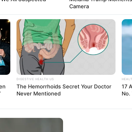
Camera
 zeigen
.
altung kostenlos eintragen:
DIGESTIVE HEALTH US
HEAL
Men
The Hemorrhoids Secret Your Doctor
17 
 dieser Seite dürfen unter bestimmten Bedingungen für privat
7
Never Mentioned
No. 
siehe
Bilderfreigabe
.
 schon seit Jahrtausenden bei der Tier- und Pflanzenzucht a
hrt. Die mussten die Abstammungslehre ja endlich auch mal ler