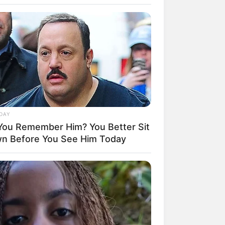
ergsporn über der Saale.
avish Burial Of A Gypsy Tycoon
DAY
You Remember Him? You Better Sit
n Before You See Him Today
on Hummelshain (Kahla und
 ARE MADE
s For Jenna Bush Hager, 43. She
 Been Confirmed To Be...!