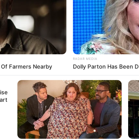
ss sich dadurch der Preis ändert.
RADAR MEDIA
y Of Farmers Nearby
Dolly Parton Has Been D
ise
art