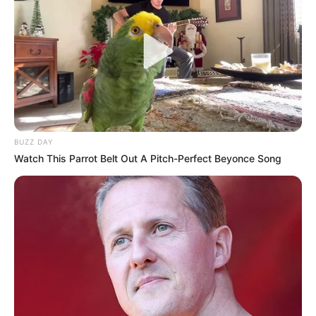
Feiertagen von
14:00 - 18:00 Uhr.
Weitere Informationen über das Ausflugsziel
Kloster Zella:
www.kloster-zella.de
Dieses Ausflugsziel auf der Landkarte
BUZZ DAY
Watch This Parrot Belt Out A Pitch-Perfect Beyonce Song
Hotels in der Nähe des Klosters Zella in der
Region Wanfried:
Hotels in Wanfried
Hotels in Wanfried auf Hotel.de suchen und
online buchen.
Ausflugsziele, Sehenswürdigkeiten,