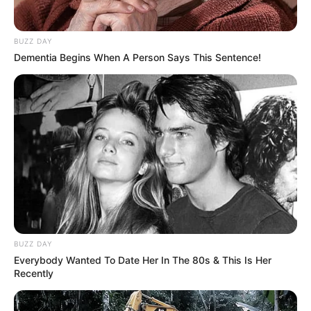
BUZZ DAY
Das Wissen, das die Bauern schon seit Jahrtausenden
Dementia Begins When A Person Says This Sentence!
bei der Tier- und Pflanzenzucht anwenden, hatte
Charles Darwin 1858 der universitären Welt gelehrt. Die
mussten die Abstammungslehre ja endlich auch mal
lernen.
weitere Kalauer
Quermania folgen:
Impressum & Kontakt
Smartphone Startseite
BUZZ DAY
Everybody Wanted To Date Her In The 80s & This Is Her
Recently
Suchen: