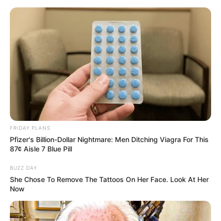
Kloster Zella
Unstrut-Hainich-Kreis
Nationalpark Hainich
FRIDAY PLANS
Pfizer's Billion-Dollar Nightmare: Men Ditching Viagra For This
87¢ Aisle 7 Blue Pill
BUZZ DAY
She Chose To Remove The Tattoos On Her Face. Look At Her
Now