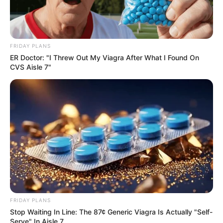
FRIDAY PLANS
ER Doctor: "I Threw Out My Viagra After What I Found On
CVS Aisle 7"
FRIDAY PLANS
Stop Waiting In Line: The 87¢ Generic Viagra Is Actually "Self-
Serve" In Aisle 7