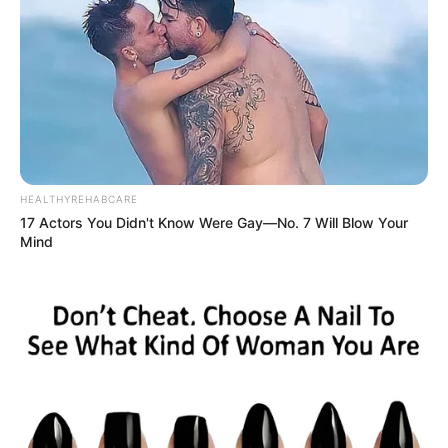
Kletterparks
Tier- und Zooparks
Fremdenverkehrsamt und Tourist Information
Hier gibt es eine Auflistung von den
Städte und
Gemeinden mit dem Namen Zell
.
HEALTHYREHABCARE
17 Actors You Didn't Know Were Gay—No. 7 Will Blow Your
Mind
Weg zum Kloster Zella:
Hier kann die
Route zu diesem Ausflugsziel
, auch vom
aktuellen Standort
aus,
berechnet werden. Außerdem
bieten wir die GPS-Daten als Wegpunkt zum
Download
im GPX-Format
an, für den Import in Navigationsgeräten
und in Google Earth. Die GPS-Daten lauten: Latitude =