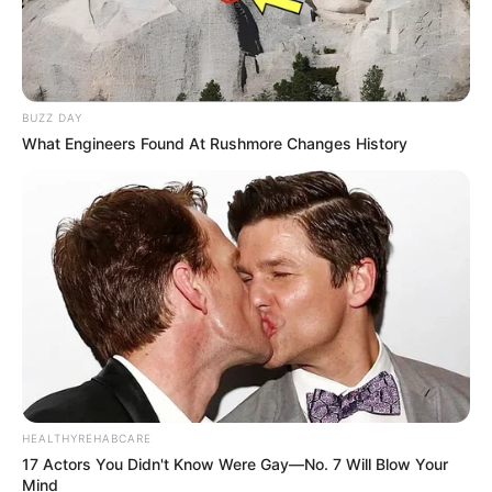
BUZZ DAY
What Engineers Found At Rushmore Changes History
HEALTHYREHABCARE
17 Actors You Didn't Know Were Gay—No. 7 Will Blow Your
Mind