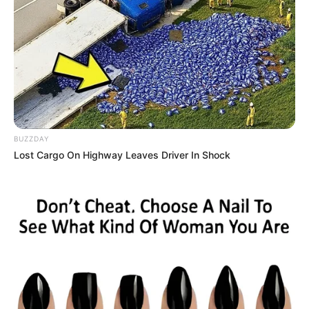
riesiger Bäume und in einer Höhe von
mehr als 20 Metern kann man auf dem
Baumkronenpfad im Nationlpark Hainich wandern.
Außerdem gibt es auf dem über einen halben Kilometer
langen Weg viele Informationen über den "Urwald in der
Mitte Deutschlands", die im Baumturm und in einer
Dauerausstellung des Nationalparkzentrums ergänzt
werden.
BUZZDAY
Lost Cargo On Highway Leaves Driver In Shock
Aussichtsturm Hainichblick
In der Kernzone des Nationalparks Hainich
kann nicht weit vom Wildkatzendorf
Hütscheroda entfernt auf einem 2011
errichteten Aussichtsturm das gesamte Waldgebiet des
Hainichs und die Umgebung bis zum Thüringer Wald
betrachtet werden.
Wildkatzendorf Hütscheroda