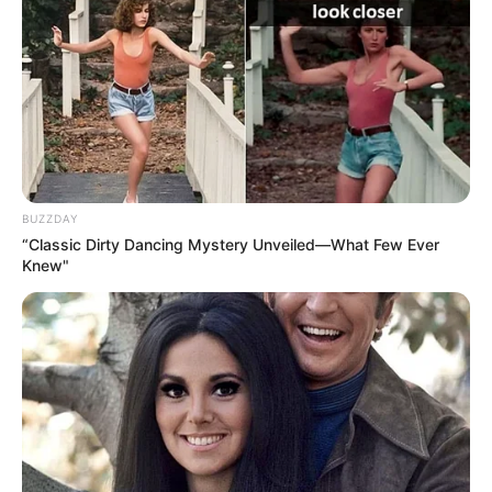
Grenzhaus von Heyerode
Alte Grenzwarte der freien Reichsstadt
Mühlhausen und Biergarten mit einem
tollen Spielplatz.
Schloss Seebach
BUZZDAY
Die älteste Vogelschutzwarte
“Classic Dirty Dancing Mystery Unveiled—What Few Ever
Deutschlands (seit 1908) im
Knew"
Wasserschloss Seebach bietet
interessante Informationen und Erlebnismöglichkeiten.
Kloster Zella
Eine große historische Klosteranlage kann
mitten im Wald des Naturparks Hainich
besichtigt werden.