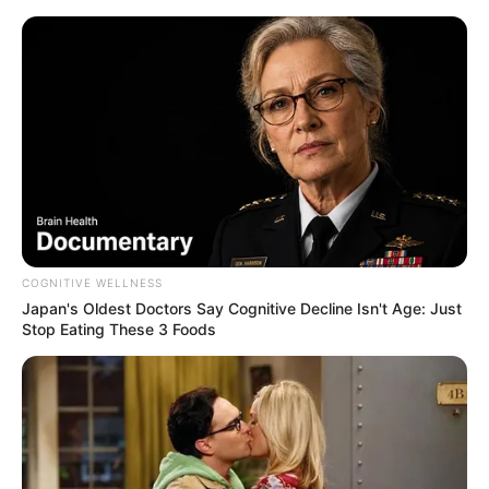
Naturpark und Nationalpark Hainich
Unstrut-Heinich-Kreis
Wartburgkreis
COGNITIVE WELLNESS
Japan's Oldest Doctors Say Cognitive Decline Isn't Age: Just
Stop Eating These 3 Foods
Die Betteleiche ist ein beliebtes Wanderziel im Hainich