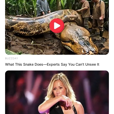
BUZZDAY
What This Snake Does—Experts Say You Can't Unsee It