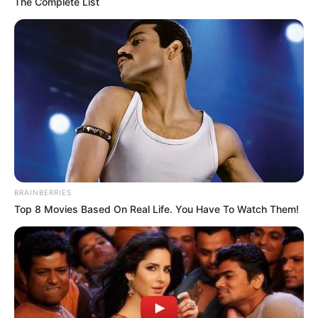
The Complete List
Das Wissen, das die Bauern schon seit Jahrtausenden
bei der Tier- und Pflanzenzucht anwenden, hatte
Charles Darwin 1858 der universitären Welt gelehrt. Die
mussten die Abstammungslehre ja endlich auch mal
lernen.
weitere Kalauer
Quermania folgen:
Impressum & Kontakt
BRAINBERRIES
Smartphone Startseite
Top 8 Movies Based On Real Life. You Have To Watch Them!
Suchen: