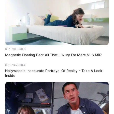
Die schönsten Urlaubsziele
Die attraktivsten Städtreisen
Die beliebtesten Sehenswürdigkeiten
Die schönsten Schlösser
BRAINBERRIES
Magnetic Floating Bed: All That Luxury For Mere $1.6 Mil?
Ausflugs- oder Freizeittipp im Hainich eintragen:
BRAINBERRIES
Name oder Pseudonym *:
Hollywood's Inaccurate Portrayal Of Reality – Take A Look
Inside
Bezeichnung des Ausflugs- oder Freizeitziels *:
URL bzw. Link (wenn vorhanden):