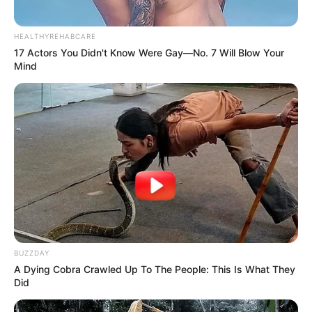
HEALTHYREHABCARE
17 Actors You Didn't Know Were Gay—No. 7 Will Blow Your
Mind
BUZZDAY
A Dying Cobra Crawled Up To The People: This Is What They
Did