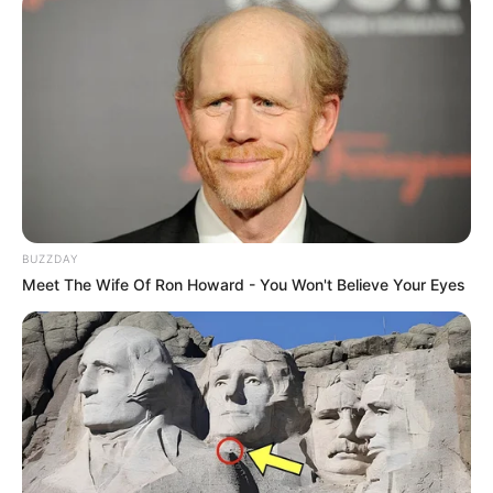
Beginn: 29.08.2026 00:00 Uhr
Ende: 30.08.2026 00:00 Uhr
Eintrittspreis: kostenpflichtig
Weitere Informationen:
www.quermania.de/thuering
en...
Stadtkirmes in Mühlhausen
Für die Mühlhäuser ist die Stadtkirmes das Fest der
Feste. Die Veranstaltung verwandelt die Straßen
BUZZDAY
und Gassen der historischen Mühlhäuser Altstadt für
Meet The Wife Of Ron Howard - You Won't Believe Your Eyes
eine Woche lang zu einer bunten und turbulenten
Partyzone.
Stadt/Ort: Mühlhausen
Beginn: 28.08.2026 00:00 Uhr
Ende: 06.09.2026 00:00 Uhr
Eintrittspreis: frei