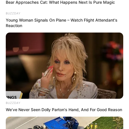
Bear Approaches Cat: What Happens Next Is Pure Magic
(nicht zu verwechseln mit dem
Rennsteig
im
Thüringer
Wald
).
BUZZDAY
Young Woman Signals On Plane – Watch Flight Attendant's
Interessant sind aber auch die historischen Städte im
Reaction
Umland des Hainichs. Sie sind zugleich ideale
Urlaubsorte
für eine Ferien- oder
Wochenendreise
in
diese Region.
In unserem
Formular
am Seitenende können außerdem
Ausflugs- und Freizeitziele im Hainich eingetragen
werden.
Sehenswürdigkeiten und Ausflugsziele im Hainich:
BUZZDAY
We’ve Never Seen Dolly Parton's Hand, And For Good Reason
Baumkronenpfad Hainich
Zwischen, über und unterhalb der Wipfel