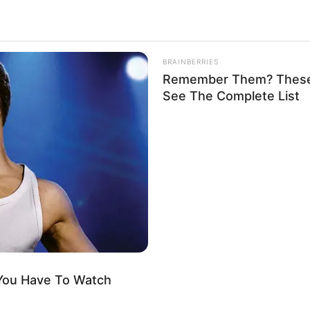
st (in Augsburg ein Feiertag): Sonnabend, den 08.08.2026
men regelmäßig immer mal in Mode und auch heutzut
apanischer Bereich fehlen. Doch der Japanische Garten in
Ba
BRAINBERRIES
en haben, in den Schatten. So konsequent wie hier wurden
Remember Them? These 
rtenbaus und ihre meditative Verquickung umgesetzt. Wir ha
See The Complete List
en lediglich die buddhistischen Mönche und d
erschiedene Landschaftstypen mit ihren jeweiligen symbo
 sind die Spielereien mit dem Element Wasser. Die Beweg
he hinweg und setzen sich an Land in der Anordnung der Pflanze
chaft in einer ausschließlich aus Kieseln gestalteten Welt mit
Mythos von der Unsterblichkeit) nachempfunden ist.
 steht ein Pflanzenpavillon, in dem man auch während der ka
g Teezeremonien statt, die sehr beliebt sind.
 You Have To Watch
n 9:00 Uhr - 20:00 Uhr (Pflanzpavillon 11:00 Uhr - 17:00 Uhr).
efon: 03603 - 834424.