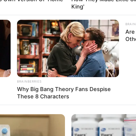
King'
lza:
BRAIN
Are
Oth
nswürdigkeiten im Umkreis von Bad Langensalza:
mus Bad Langensalza
BRAINBERRIES
d Langensalza
Why Big Bang Theory Fans Despise
n in und um Bad Langensalza
These 8 Characters
in und um Bad Langensalza
n und um Bad Langensalza
ür Bad Langensalza