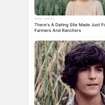
Lage des Japanischer G
RURAL HEARTS
There's A Dating Site Made Just F
Hier kann die
Route zu d
Farmers And Ranchers
Download im GPX-Format
(Breitengrad) = 51.1127 un
Der Japanischer Garten in