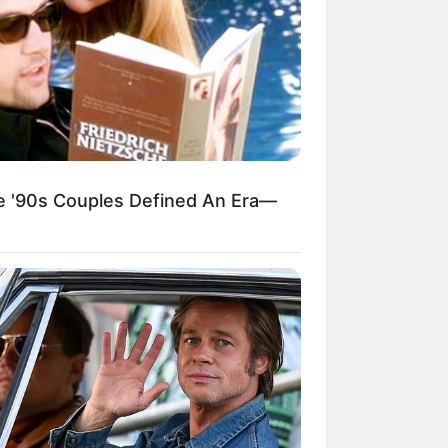
wandelt die Straßen und Gassen der
n Partyzone.
'90s Couples Defined An Era—
onen: