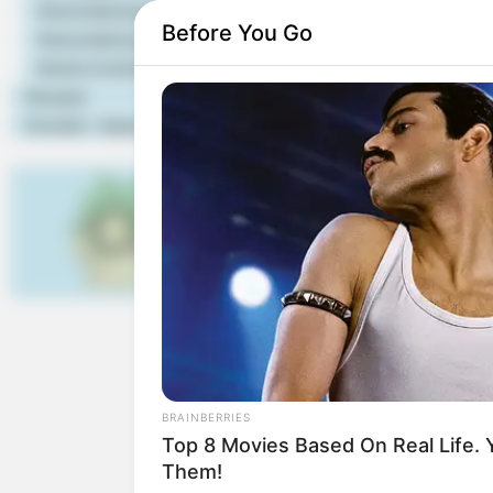
Bald ist Hohes Friedensfe
Veranstaltungstipps
Before You Go
Veranstaltung eintragen
Japanische Gärten kom
Hotels & Unterkünfte
Gartenbauaustellung ein j
Rezepte
bisher dahingehend geseh
Kontakt - Impressum
Regeln des japanischen Ga
gefühlt - es fehlt
Japanerinnen.
In diesem Park werden v
Besonders beeindruckend
Wasserfällen über die Teic
auch, wie eine Wasserlands
ursprünglich chinesischer 
Im Mittelpunkt des Gartens
kann. Hier finden regelmäßi
BRAINBERRIES
Top 8 Movies Based On Real Life.
Öffnungszeiten: Täglich vo
Them!
die Teezeremonie unter Tel