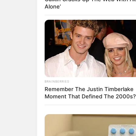
Alone’
Museen in Bad Langensa
Apothekenmuseum
Stadtmuseum
Ausflugsziele und Sehe
Umkreissuche Touris
BRAINBERRIES
Museen in und um Ba
Remember The Justin Timberlake
Schlösser und Burge
Moment That Defined The 2000s?
Kinderausflugsziele 
Bademöglichkeiten i
Tagesausflugsziele f
Wandern
Ausflug mit der Bahn