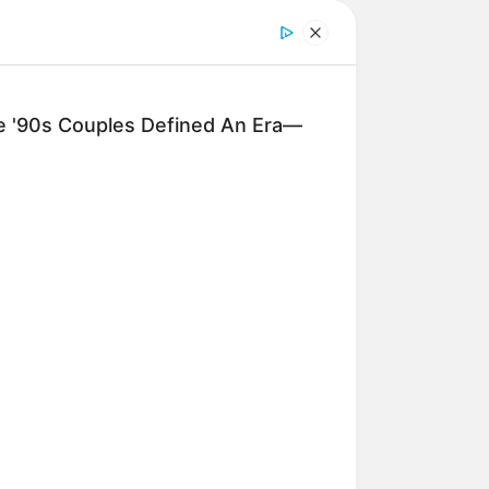
age darf auf keiner größeren
d Langensalza
stellt alles, was wir
 in kaum einer anderen Anlage die
'90s Couples Defined An Era—
ben uns sofort nach Japan versetzt
ie in Kimonos gekleideten
lischen Bedeutungen dargestellt.
ungen der Wellen ziehen von den
n und Steine fort. Faszinierend ist
 den Inseln der Glückseligkeit (ein
lten Jahreszeit den Garten genießen
 Weitere Auskünfte und Anmeldung für