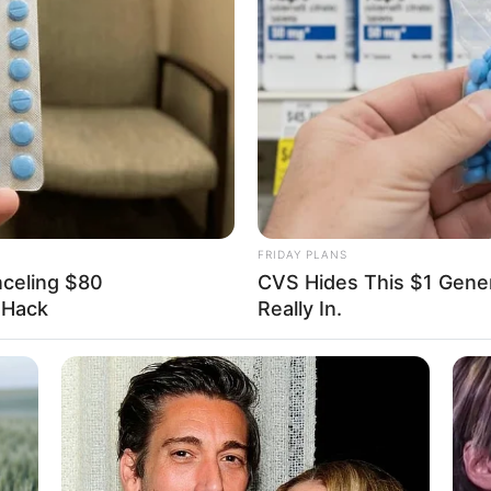
rte
nd Tourist Information
d Langensalza eintragen
ber Bad Langensalza im Internet:
FRIDAY PLANS
nceling $80
CVS Hides This $1 Generi
salza
l Hack
Really In.
a.de
i/Bad_Langensalza
Reiseführer Bad Langensalza
 auf Seiten von
Hotelanbietern
online buchen.
uzzle
DB Tickets