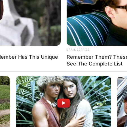
st die Stadtkirmes das Fest der Feste. Die Veranstaltung ver
er Altstadt für eine Woche lang zu einer bunten und turbulente
n
0:00 Uhr
00 Uhr
BRAINBERRIES
n:
www.quermania.de/aktuelles-...
h Member Has This Unique
Remember Them? These 
See The Complete List
en
hier kostenlos und ohne Log-in-Zwang
eingetragen werden.
keiten in Bad Langensalza mit touristischen Informati