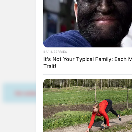
Für die Mühlhäuser i
historischen Mühlhäus
Stadt/Ort: Mühlhause
Beginn: 28.08.2026 0
Ende: 06.09.2026 00:
Eintrittspreis: frei
BRAINBERRIES
Weitere Informatione
It's Not Your Typical Family: Eac
Trait!
Alle Veranstaltungen könn
Hier werben
Bilder von Sehenswürdig