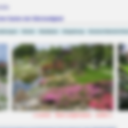
iele
ance Moments
er Garten der Glückseligkeit
taltungen
Hotels
Stadtplan
Umgebung
Unstrut-Hainich-Kre
«
zurück
Bad Langensalza
weiter
»