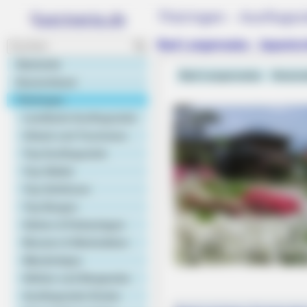
Thüringen - Ausflugsz
BRAINBERRIES
The Most Unexpected Wedding D
Bad Langensalza - Japanisch
Startseite
Bad Langensalza
Verans
Deutschland
Thüringen
Landkarte Ausflugsziele
Urlaub und Tourismus
Top Ausflugsziele
Top Städte
Top Schlösser
Top Burgen
Gärten & Parkanlagen
Museen & Werkstätten
Wandertipps
Höhlen und Bergwerke
Ausflugsziele Kinder