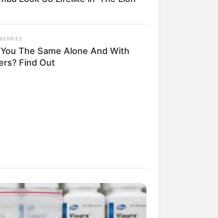
BERRIES
 You The Same Alone And With
ers? Find Out