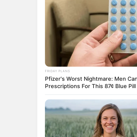
Kinoprogramm
Angebote für Behinde
Aussichtstürme
Kletterparks
Tier- und Zooparks
Fremdenverkehrsamt u
Veranstaltung für Ba
Weitere Informationen ü
FRIDAY PLANS
Pfizer's Worst Nightmare: Men Ca
Hotels in Bad Langen
Prescriptions For This 87¢ Blue Pil
www.bad-langensalz
de.wikipedia.org/wik
Kauf- und Lesetipps:
Hotels in Bad Langensalza
Kostenlose Reiseführer
P