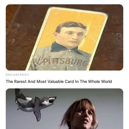
Sondershausen - Schloss
Sondershausen
Veranstaltungen
Hotels
BRAINBERRIES
The Rarest And Most Valuable Card In The Whole World