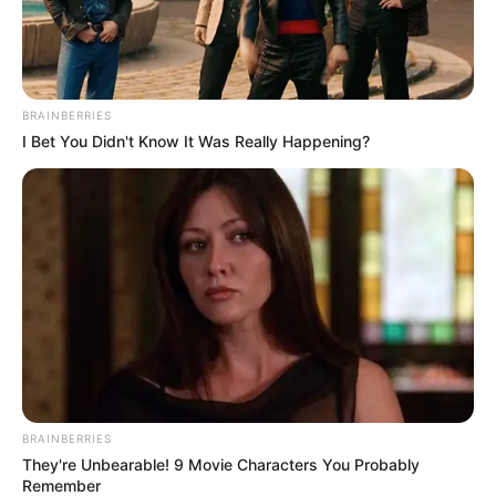
Museen in und um Sondershausen
Kinderausflugsziele für Sondershausen
Kindergeburtstag feiern
BRAINBERRIES
Schlösser und Burgen in und um Sondershausen
I Bet You Didn't Know It Was Really Happening?
Tagesausflugsziele für Sondershausen
Kino in Sondershausen
Bademöglichkeiten in und um Sondershausen
Angebote für Behinderte
Ausflug mit der Bahn
Aussichtsturm
Fremdenverkehrsamt und Tourist Information
BRAINBERRIES
They're Unbearable! 9 Movie Characters You Probably
Remember