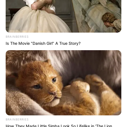
BRAINBERRIES
Is The Movie "Danish Girl" A True Story?
BRAINBERRIES
How They Made Little Simba Look So Lifelike in 'The Lion