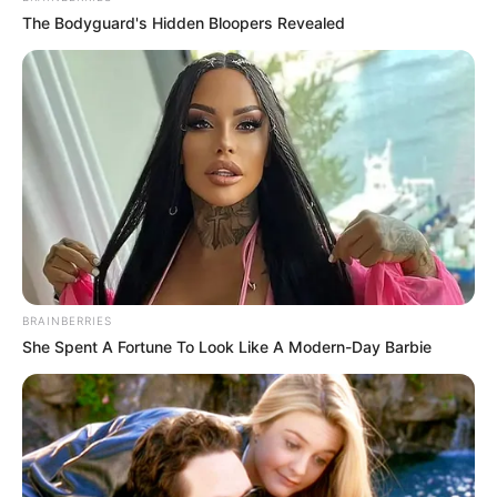
dadurch der Preis ändert.
The Bodyguard's Hidden Bloopers Revealed
BRAINBERRIES
She Spent A Fortune To Look Like A Modern-Day Barbie