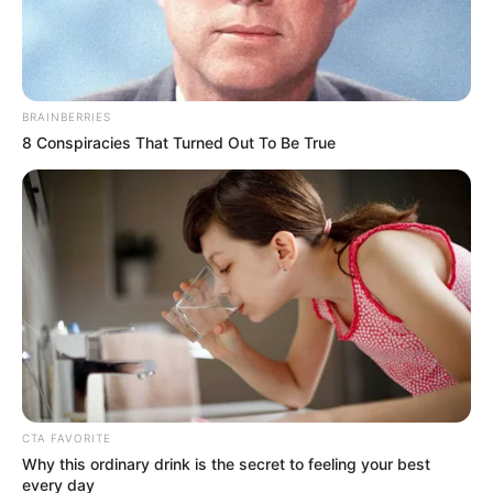
🏰 Gemeinsam aktiv werden – beim Stolberger
Schloss-Lauf im Harz Am 29. August 2026 wird
Stolberg im Südharz wieder zur Laufkulisse für
Familien, Vereine, Freundeskreise, Firmen und
Sportbegeisterte. Ob gemeinsam als Staffel-Team,
BRAINBERRIES
mit den Kindern beim Bambini-Lauf, beim 5 km Wa...
8 Conspiracies That Turned Out To Be True
mehr
Stadt/Ort: Südharz
Beginn: 29.08.2026 00:00 Uhr
Ende: 29.08.2026 00:00 Uhr
Weitere Informationen:
www.stolberger-schloss-lauf.
de
CTA FAVORITE
Why this ordinary drink is the secret to feeling your best
every day