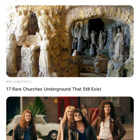
Beginn: 08.08.2026 20:39 Uhr
Ende: 08.08.2026 20:39 Uhr
Alle Veranstaltungen können
hier kostenlos und ohne
Log-in-Zwang
eingetragen werden.
Hotels in Sondershausen:
Hotels in Sondershausen
Hotels in Sondershausen auf Hotel.de
suchen und online buchen.
BRAINBERRIES
17 Rare Churches Underground That Still Exist
Ausflugsziele, Sehenswürdigkeiten, Freizeitziele
und Museen in und im Umkreis von
Sondershausen:
Umkreissuche Tourismus Sondershausen