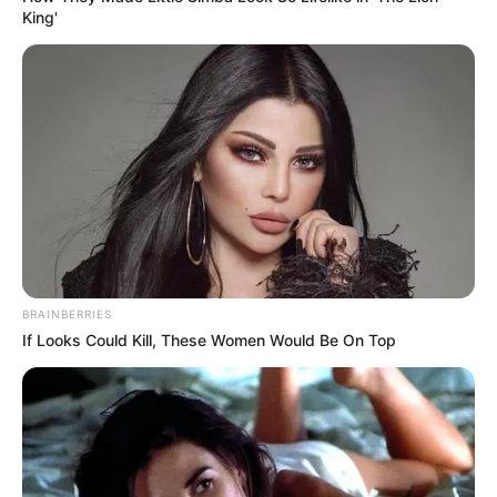
King'
BRAINBERRIES
If Looks Could Kill, These Women Would Be On Top