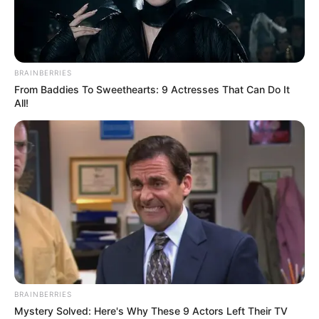
Bundesstraße 4. Das im Stadtzentrum auf einem Berg
liegende Schloss ist nicht zu übersehen. Unweit des
Schlosses gibt es einen ausgeschilderten Parkplatz.
Nachfolgend die Position von Schloss Sondershausen
BRAINBERRIES
auf der Landkarte von OpenStreetMap:
From Baddies To Sweethearts: 9 Actresses That Can Do It
All!
BRAINBERRIES
Mystery Solved: Here's Why These 9 Actors Left Their TV
Lageplan als
größere Karte zeigen
.