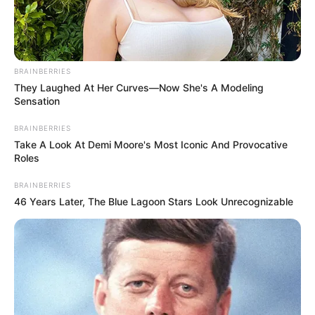
Uhr - 17:00 Uhr (im Winter bis 16:00 Uhr). Weitere
Auskünfte unter Telefon: 03632-663120.
BRAINBERRIES
Weitere Informationen über das Ausflugsziel
They Laughed At Her Curves—Now She's A Modeling
Schloss Sondershausen:
Sensation
www.schlossmuseum-sondershausen.de
BRAINBERRIES
Take A Look At Demi Moore's Most Iconic And Provocative
Dieses Ausflugsziel auf der Landkarte
Roles
BRAINBERRIES
46 Years Later, The Blue Lagoon Stars Look Unrecognizable
Auswahl von Veranstaltungen in
Sondershausen und Umgebung:
8. Stolberger Schloss-Lauf