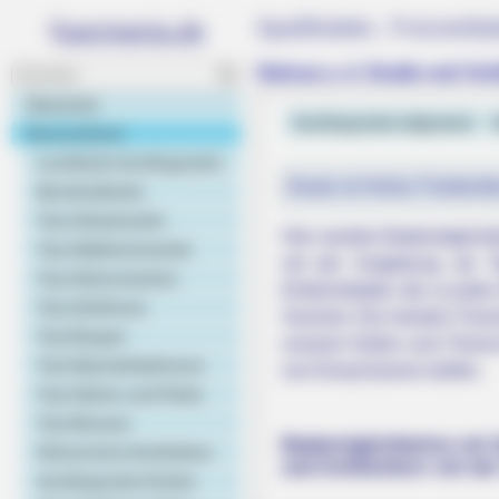
Spaßbäder, Freizeitb
Steinau a. d. Straße und Sc
Startseite
Ausflugsziele allgemein
V
Deutschland
Landkarte Ausflugsziele
Heute ist Hohes Friedersfe
Bundesländer
Top Urlaubsziele
Hier werden Bademöglichke
Top Städtereiseziele
mit der Umgebung als Tip
Top Sehenswertes
Erlebnisbäder, die zu jede
Top Schlösser
Sommer. Die meisten Freize
Top Burgen
unseren Seiten zum Thema B
BRAINBERRIES
Top Naturattraktionen
von Erwachsenen dürfen.
To Steamy To Stream? Not For The
Top Gärten und Parks
See Scenes
Top Museen
Bademöglichkeiten mit S
Historische Architektur
und Schlüchtern mit de
Ausflugsziele Kinder