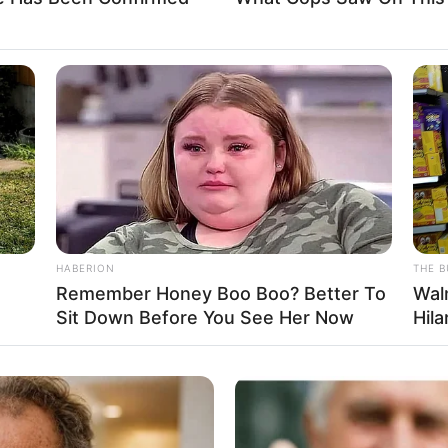
rojektes sind Affiliate-Angebote integriert. Wenn etwas darüber
ss sich dadurch der Preis ändert.
HABERION
THE B
Remember Honey Boo Boo? Better To
Wal
Sit Down Before You See Her Now
Hila