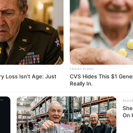
FRIDAY PLANS
 Loss Isn't Age: Just
CVS Hides This $1 Generi
Really In.
RADA
She
On 