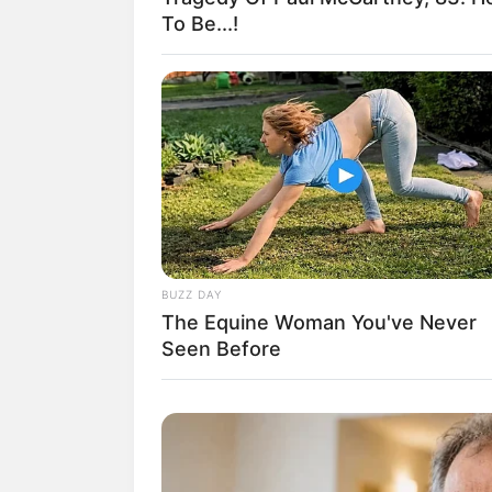
To Be...!
Auf einigen Seiten dieses P
eine Unterstützung, ohne da
BUZZ DAY
The Equine Woman You've Never
Seen Before