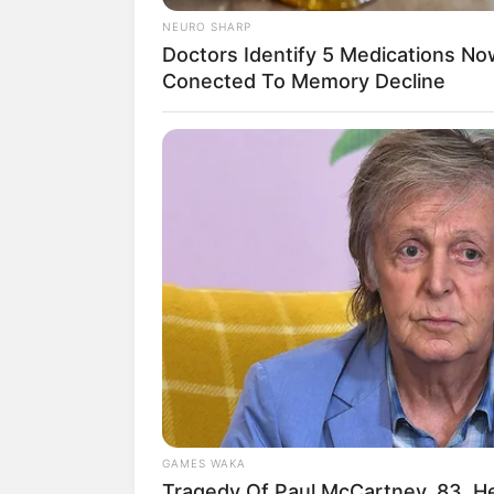
NEURO SHARP
Doctors Identify 5 Medications No
Conected To Memory Decline
Wäre es nicht besser, wenn
Herdenarmeen so viele an
Quermania folgen:
GAMES WAKA
Tragedy Of Paul McCartney, 83. 
Suchen: