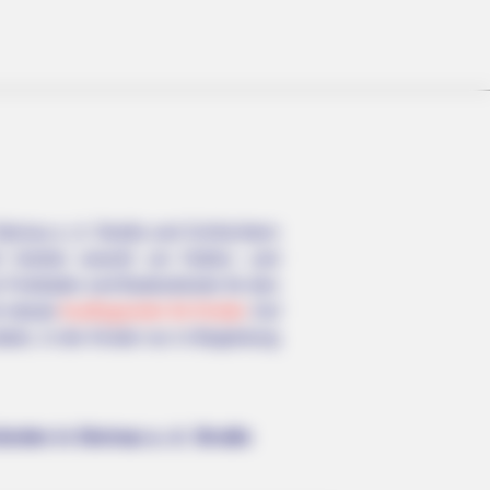
einau a. d. Straße und Schlüchtern
ch hierbei sowohl um Hallen- und
m Freibäder und Badestrände für den
h ideale
Ausflugsziele für Kinder
. Auf
ei, in die Kinder nur in Begleitung
nden in Steinau a. d. Straße