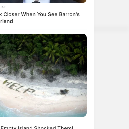
DAY
k Closer When You See Barron's
friend
erschlagen würden, statt mit ihren
weitere Kalauer
 Empty Island Shocked Them!