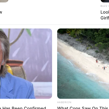
BUZZ 
w
Loo
Girl
 sich die Präsidenten und Generäle mit Knüppeln gegenseitig 
dere Menschen zu ermorden?
Impressum & Kontakt
Auf Quermania werben
HABERION
He Has Been Confirmed
What Cops Saw On This