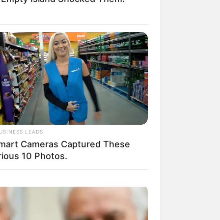
 gebucht oder gekauft wird, ist das
USINESS LEADS
mart Cameras Captured These
rious 10 Photos.