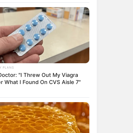
eiste und sich per Feuchtgebiet
he Badegäste an. Der von dichten
Wildgehege, Wasserspielfläche und
inau an der Straße
.
aden in Unterfranken
und
Baden in
Y PLANS
Doctor: "I Threw Out My Viagra
er What I Found On CVS Aisle 7"