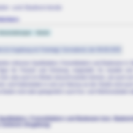
äder und Badestrände
hlüchtern
eranstaltungen
Hotels
st (in Augsburg ein Feiertag): Sonnabend, der 08.08.2026
iten inklusive Spaßbädern, Freizeitbädern und Badeseen in St
ps für Freizeit und Erholung vorgestellt. Es handelt si
r Zeit, also auch im Winter, besucht werden können, als auch u
it- und Hallenbäder in und um Steinau an der Straße sind auc
aden sind aber gelegentlich auch Kur- und Wellnessbäder dab
 Bridgertons! 9 Must-
paßbädern, Freizeitbädern und Badeseen bzw. Badesträ
r weiteren Umgebung: