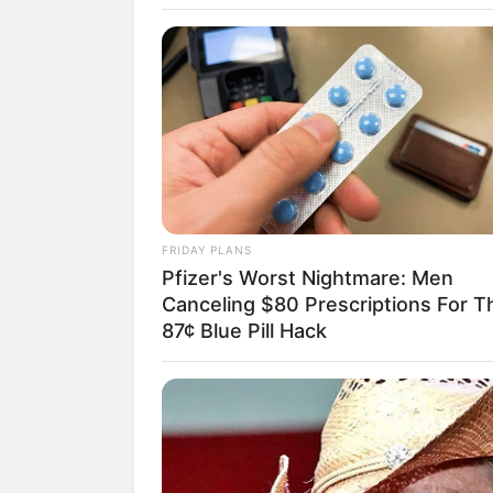
Naturschwimmbad He
selbstreinigende Sc
Wäldern umgebene Lu
Matschplatz. Inform
Hier geht es zu alle
Weitere Bademöglichkeiten
FRIDAY PLANS
Hessen
.
Pfizer's Worst Nightmare: Men
Canceling $80 Prescriptions For T
An vielen Badeseen liege
87¢ Blue Pill Hack
Kompass zu den Nachbar