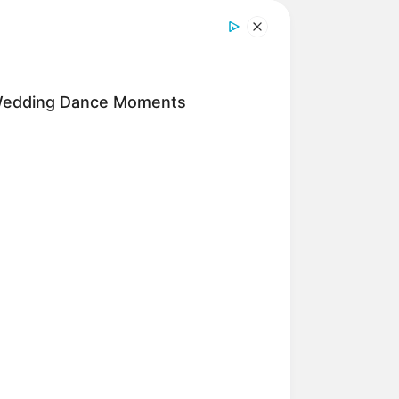
e Gäste dieses Bades erholen und
ad im Freien besitzt die Spessart-
.spessart-therme.de
.
Wedding Dance Moments
, Whirlpools, Sonnenbänke, ein
sangebote können in dem Familien-
Link Bad Orb.
s mit einer aus dem Wasser ragenden
e Attraktion besitzt. Informationen
de Künzell lädt die zu einem Hotel
der nach sieben Regionen der Erde
er
Sieben Welten-Therme
.
 der Kreisstadt Lauterbach, zu dem,
Internetsuche:
Welle Lauterbach
.