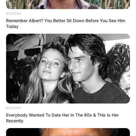
BUZZDAY
Remember Albert? You Better Sit Down Before You See Him
Today
Wäre es nicht besser, wenn sich die Präsidenten und
Generäle mit Knüppeln gegenseitig erschlagen würden,
statt mit ihren Herdenarmeen so viele andere Menschen
zu ermorden?
weitere Kalauer
BUZZDAY
Quermania folgen:
Impressum & Kontakt
Everybody Wanted To Date Her In The 80s & This Is Her
Recently
Smartphone Startseite