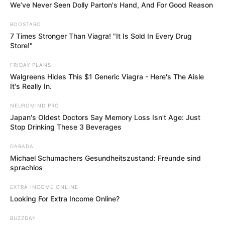
We’ve Never Seen Dolly Parton's Hand, And For Good Reason
BOOSTARO
7 Times Stronger Than Viagra! "It Is Sold In Every Drug
Store!"
FRIDAY PLANS
Walgreens Hides This $1 Generic Viagra - Here's The Aisle
It's Really In.
NEUROMIND PRO
Japan's Oldest Doctors Say Memory Loss Isn't Age: Just
Stop Drinking These 3 Beverages
DARADA
Michael Schumachers Gesundheitszustand: Freunde sind
sprachlos
EXTRA INCOME ONLINE
Looking For Extra Income Online?
BUZZDAY