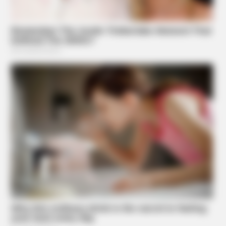
FRIDAY PLANS
Men Are Ditching $80 Viagra For This 87¢ Blue Pill
NEUROMIND PRO
Japan's Oldest Doctors Say Memory Loss Isn't Age: Just