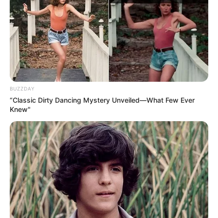
Zu den
Kinderausflugszielen in Deutschland
gehören
Freizeitparks
,
Bademöglichkeiten
und einige der
BUZZDAY
schönsten Naturattraktionen
, die allen Generationen
“Classic Dirty Dancing Mystery Unveiled—What Few Ever
gefallen.
Knew"
Selbstverständlich können uns auch Ausflugsziele mit
Tieren per
E-Mail
vorgeschlagen werden.
Deutschlandweit Veranstaltung kostenlos
eintragen: