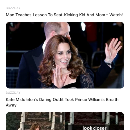
Weitere Abenteuer und Naturerlebnisse in ganz
BUZZDAY
Deutschland:
Man Teaches Lesson To Seat-Kicking Kid And Mom – Watch!
BUZZDAY
Kate Middleton's Daring Outfit Took Prince William's Breath
Away