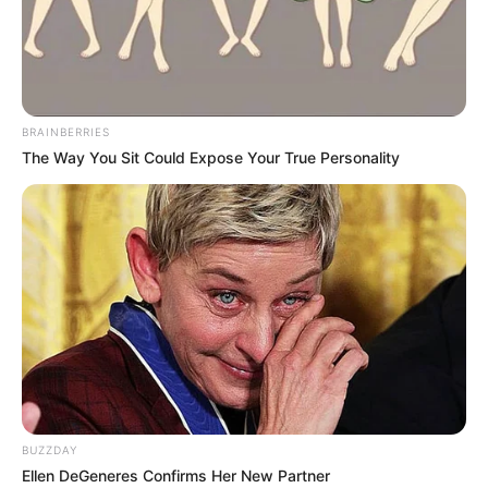
Zooparks und Tierparks in Weiden in der
Oberpfalz, Schirmitz, Pirk und Etzenricht mit der
weiteren Umgebung:
BRAINBERRIES
The Way You Sit Could Expose Your True Personality
Für ganz Bayern werden hier die
bekanntesten Tier
parks
vorgestellt.
Hier geht es zu weiteren Ausflugszielen und
Sehenswürdigkeiten in und um
Weiden in der Oberp
falz
und in der Region
Naturpark Nördlicher Oberpfä
lzer Wald
.
Kostenlose Reiseführer
BUZZDAY
Ellen DeGeneres Confirms Her New Partner