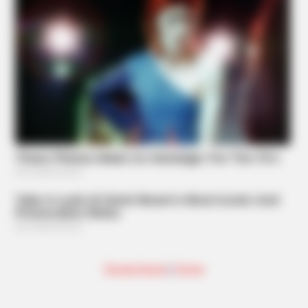
FORGE BODY
Knee Arthritis: A Simple Tip For Pain Relief
BUZZDAY
Wedding Photo Goes Viral After Groom's Pants Rip!
Deutschland
|
Home