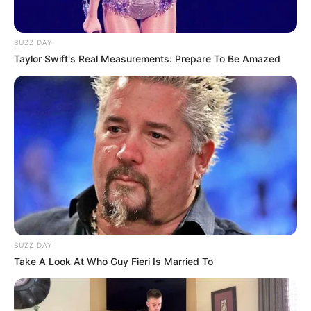
BUZZ DAY
Taylor Swift's Real Measurements: Prepare To Be Amazed
BUZZ DAY
Take A Look At Who Guy Fieri Is Married To