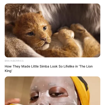
Sommerrodelbahn und Aussichtsberg Hasenhorn
in Todtnau
Kreis Lörrach
Hochrhein
Oberrhein
BRAINBERRIES
How They Made Little Simba Look So Lifelike in 'The Lion
King'