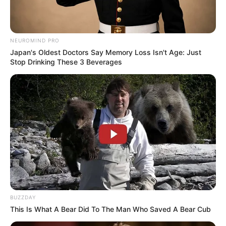
Smartphone Startseite
NEUROMIND PRO
Japan's Oldest Doctors Say Memory Loss Isn't Age: Just
Stop Drinking These 3 Beverages
Suchen:
Auf einigen Seiten dieses Projektes sind Affiliate-
Angebote integriert. Wenn etwas darüber gebucht oder
gekauft wird, ist das eine Unterstützung, ohne dass sich
dadurch der Preis ändert.
BUZZDAY
This Is What A Bear Did To The Man Who Saved A Bear Cub