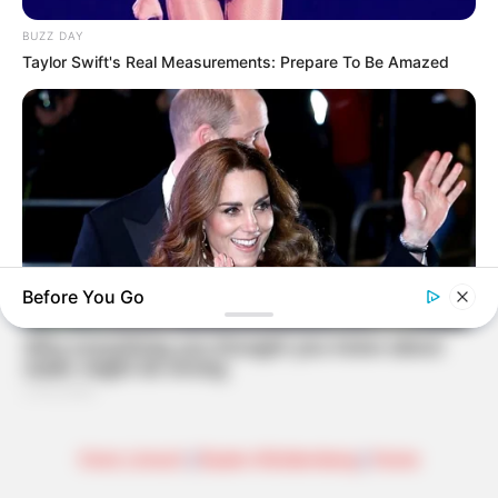
BUZZ DAY
Taylor Swift's Real Measurements: Prepare To Be Amazed
Before You Go
BUZZDAY
Kate Middleton's Daring Outfit Took Prince William's Breath
Away
Kreis Lörrach
|
Baden-Württemberg
|
Home