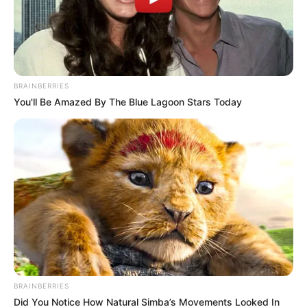
Hotels in der Nähe dieser Sehenswürdigkeit in
Todtnau:
Hotels in Todtnau
BRAINBERRIES
Hotels in Todtnau und der Urlaubsregion
You'll Be Amazed By The Blue Lagoon Stars Today
Südschwarzwald auf Hotel.de suchen und
online buchen.
Kostenlose Reiseführer
Ausflugsziele, Sehenswürdigkeiten, Freizeitziele
und Museen in und im Umkreis von Todtnau:
Umkreissuche Tourismus Todtnau
Museen in und um Todtnau
BRAINBERRIES
Kinderausflugsziele für Todtnau
Did You Notice How Natural Simba’s Movements Looked In