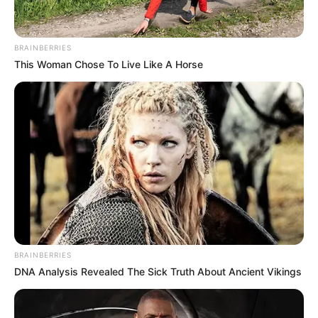
BRAINBERRIES
This Woman Chose To Live Like A Horse
Lageplan als
größere Karte zeigen
.
Deutschlandweit Veranstaltung kostenlos
eintragen:
BRAINBERRIES
DNA Analysis Revealed The Sick Truth About Ancient Vikings