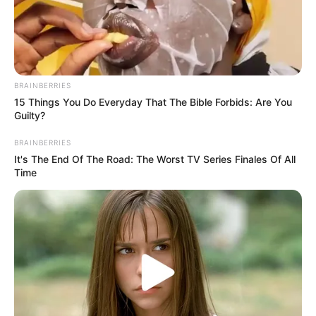
BRAINBERRIES
15 Things You Do Everyday That The Bible Forbids: Are You
Guilty?
BRAINBERRIES
It's The End Of The Road: The Worst TV Series Finales Of All
Time
Bald ist Mariä Himmelfahrt: Sonnabend, den 15.08.2026
Mit dem Sessellift zu einer rasanten Fahrt auf einer
Sommerrodelbahn starten? Wo gibt es das schon? In
Todtnau, am 1.156 Meter hohen Hasenhorn, ist das die
einzige Variante, um mit dem Coaster (schienengeführter
Schlitten) auf einer 2,9 km langen Strecke zurück ins Tal
zu rauschen. Damit funktioniert die Sommerrodelbahn