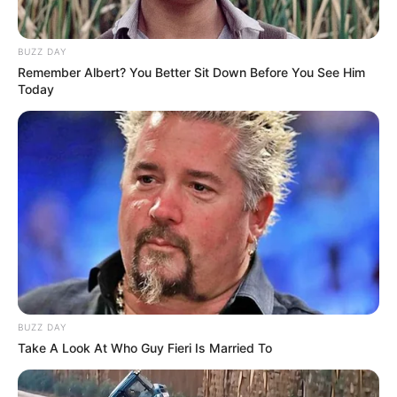
BUZZ DAY
Remember Albert? You Better Sit Down Before You See Him
Today
BUZZ DAY
Take A Look At Who Guy Fieri Is Married To