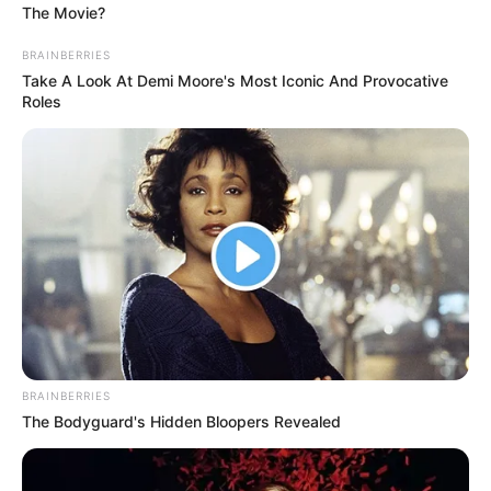
The Movie?
Kindergeburtstag feiern
BRAINBERRIES
Schlösser und Burgen in und um Todtnau
Take A Look At Demi Moore's Most Iconic And Provocative
Tagesausflugsziele für Todtnau
Roles
Bademöglichkeiten
Wandern
Angebote für Behinderte
Fremdenverkehrsamt und Tourist Information
Hotel Todtnau
hier
buchen
BRAINBERRIES
The Bodyguard's Hidden Bloopers Revealed