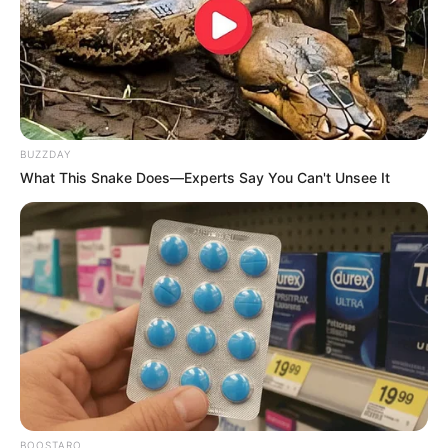
riesigen Kuppel hervor. Diese hat einen Durchmesser von
46 m und ist 63 m hoch. Sie war einmal die drittgrößte
Kirchenkuppel in Europa.
Freiburg im Breisgau
Unterhalb der steilen Hänge des
BUZZDAY
Schwarzwaldes
liegend, bietet die
What This Snake Does—Experts Say You Can't Unsee It
historische Stadt, die zugleich die
deutsche Großstadt mit dem mildesten Klima ist,
Attraktionen und Sehenswürdigkeiten für jeden
Geschmack. Hierzu gehören auch die beiden
Wahrzeichen, das
Freiburger Münster
und die
Bächle
. Bei
einem Stadtrundgang gibt es sehr viel zu sehen. Deshalb
empfehlen wir vorher den Kauf eines
Reiseführers
.
Lotenbachklamm
Mit seinen Wasserfällen und steilen Felsen
gehört der steil ins Tal rauschende
BOOSTARO