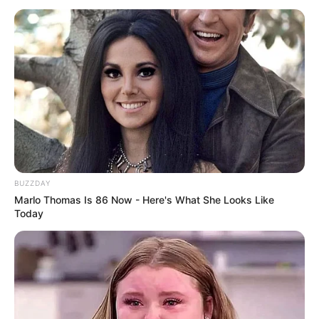
Aus einer Höhe von insgesamt 97 Metern
stürzt das Wasser zwischen Todtnau und
Aftersteg in mehreren Stufen in die Tiefe.
Deshalb werden sie auch als Wasserfälle bezeichnet. Sie
sind nach der Eiszeit natürlich entstanden und über
mehrere ausgeschilderte Wanderwege erreichbar. Der
Hauptwanderweg kann sogar von Behinderten benutzt
werden.
Sommerrodelbahn und Hasenhorn in
BUZZDAY
Todtnau
Marlo Thomas Is 86 Now - Here's What She Looks Like
Am 1.156 Meter hohen Hasenhorn in
Today
Todtnau kann eine der ungewöhnlichsten
und längsten Sommerrodelbahnen in Deutschland
besucht werden. Zum Startpunkt geht es mit dem
Sessellift hinauf. Der Berg ist aber auch ein beliebtes
Wanderziel mit Aussichtsturm und Berggasthaus.