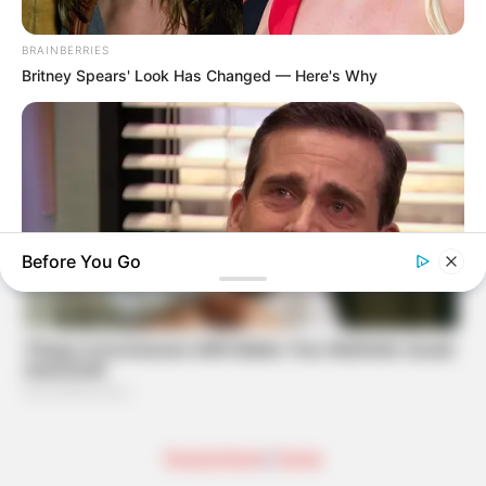
BRAINBERRIES
Britney Spears' Look Has Changed — Here's Why
Before You Go
BRAINBERRIES
Why Did He Leave At The Peak Of This Show's Run?
Deutschland
|
Home