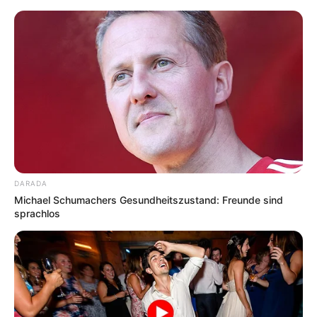
Todtnau und Bernau im Schwarzwald mit
Umgebung
Hotels
Veranstaltungen
20 km
40 km
DARADA
Michael Schumachers Gesundheitszustand: Freunde sind
sprachlos