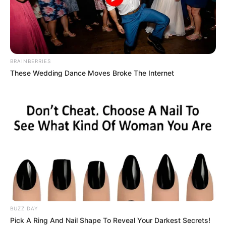
BRAINBERRIES
These Wedding Dance Moves Broke The Internet
Im Sommer gehören auch
Bademöglichkeiten
zu den
Ausflugszielen.
Ausflugsziele und Sehenswürdigkeiten in Todtnau
und in Bernau im Schwarzwald bzw. im Umkreis
von rund 30 km (Hochschwarzwald):
BUZZ DAY
Todtnauer Wasserfall
Pick A Ring And Nail Shape To Reveal Your Darkest Secrets!