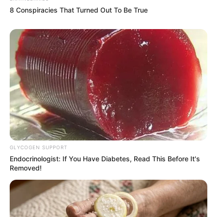
8 Conspiracies That Turned Out To Be True
Kompass zu den Nachbarregionen von Todtnau
und Bernau im Schwarzwald:
N
W
O
GLYCOGEN SUPPORT
Endocrinologist: If You Have Diabetes, Read This Before It's
S
Removed!
Ausflugsziele bzw. Sehenswürdigkeiten im Gebiet bzw. in
der Umgebung von Todtnau und Bernau im Schwarzwald
können in diesem Onlinereiseführer auch eingetragen