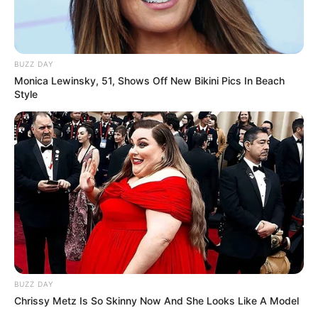
BUZZ DAY
Monica Lewinsky, 51, Shows Off New Bikini Pics In Beach
Style
Auf einigen Seiten dieses Projektes sind Affiliate-
Angebote integriert. Wenn etwas darüber gebucht oder
gekauft wird, ist das eine Unterstützung, ohne dass sich
dadurch der Preis ändert.
BUZZ DAY
Chrissy Metz Is So Skinny Now And She Looks Like A Model