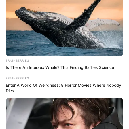
BRAINBERRIES
Is There An Intersex Whale? This Finding Baffles Science
BRAINBERRIES
Enter A World Of Weirdness: 8 Horror Movies Where Nobody
Dies
Zu den
schönsten Ausflugszielen in Deutschland
gehören
auch die
schönsten Städte
sowie
einmalige und
unverwechselbare Sehenswürdigkeiten
.