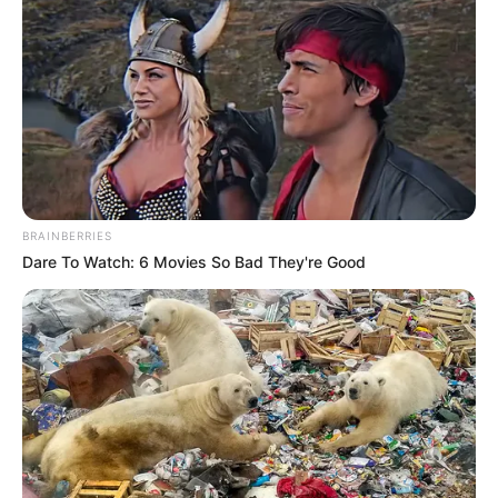
Jahre alte, zur Stadt Rheinfelden gehörende Anlage
eine beeindruckende Größe. Das unmittelbar am
Rhein stehende Schloss ist von einem
Wassergraben umgeben. Es diente einst als
Kommende des Deutschritterordens. Informationen
unter
de.wikipedia.org/
wiki/Schloss Beuggen
.
Tschamberhöhle - Unmittelbar am Hochrhein, nahe
dem Schloss Beuggen, befindet sich die von einem
BRAINBERRIES
Bach durchflossenen Höhle, die ein beliebtes
Dare To Watch: 6 Movies So Bad They're Good
Ausflugsziel ist und in der sich sogar ein Wasserfall
befindet. Informationen unter
de.wikipedia.org/
wiki/T
schamberhöhle
.
Erdmannshöhle - Eine Schauhöhle in der Gemeinde
Hasel mit sehr alten und sehr großen Tropfsteinen.
Informationen unter
de.wikipedia.org/
wiki/Erdmanns
höhle
.