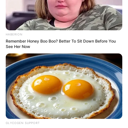
Schau ins Land
Auf dem mit einer Seilbahn erreichbaren,
1.284 Meter hohen Hausberg von Freiburg
kann man sowohl die einmalige Aussicht
genießen als auch ein Besucherbergwerk besichtigen.
HABERION
Remember Honey Boo Boo? Better To Sit Down Before You
See Her Now
Feldberg im Schwarzwald
Mit seiner Höhe von 1493 m über NN ist
der Feldberg die höchste Erhebung im
Schwarzwald und damit auch in Baden-
Württemberg. Die Gipfelregion bietet eine einmalige
Rundsicht. Diese reicht bis zu den Alpengipfeln, zum
Schweizer Jura, zu den Vogesen, zum Pfälzerwald und
zur Schwäbischen Alb. Doch es gibt noch weitere
Attraktionen.
Steinwasen-Park in Oberried
GLYCOGEN SUPPORT
Ein Erlebnispark für die ganze Familie, in