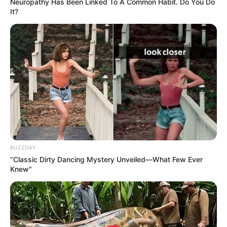
Neuropathy Has Been Linked To A Common Habit. Do You Do
heilklimatischer
Kurort
ist und viele Ausflugs- und
It?
Freizeitmöglichkeiten bietet, zu denen auch Schiffsfahrten
gehören.
Schluchtensteig
Durch die Kreise Breisgau-
Hochschwarzwald und Waldshut verläuft
ein ausgeschilderter, 119 Kilometer langer
Wanderweg. Er führt durch mehrere Schluchten und
Klammen des Südschwarzwaldes. Am Wegesrand des in
sechs Etappen zu erwandernden Pfades sind auch viele
Wasserfälle zu bewundern.
BUZZDAY
“Classic Dirty Dancing Mystery Unveiled—What Few Ever
Knew"
Dom- und Kurstadt St. Blasien
Entstanden ist der im Süden des
Schwarzwaldes liegende Kurort durch die
ehemalige Klosteranlage. Hierunter ragt
die im klassizistischen Stil errichtete Abteikirche mit ihrer