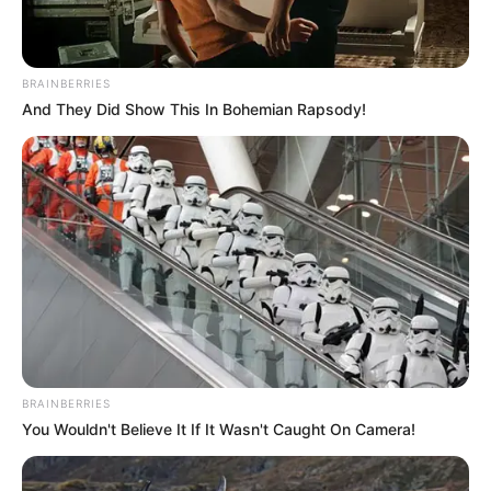
Cassiopeia Therme in Badenweiler - Im
umgebauten und erweiterten ehemaligen
BRAINBERRIES
Markgrafenbad von Badenweiler befindet sich eine
And They Did Show This In Bohemian Rapsody!
großes Erholungs- und Wellnessbad mit mehreren
Thermalbädern, Außenbecken und
Saunalandschaft. Informationen unter
www.badenw
eiler.de
.
Schloss Bürgeln - Das Rokokoschloss liegt in den
Weinbergen zwischen südlichem Schwarzwald und
Rhein. Informationen unter
www.schlossbuergeln.d
e
.
Vogelpark Steinen - Der Vogelpark gehört zu den
reizvollsten Ausflugszielen im Schwarzwald.
BRAINBERRIES
Informationen unter
www.vogelpark-steinen.de
.
You Wouldn't Believe It If It Wasn't Caught On Camera!
Schloss Beuggen - Mit Neuem Schloss, Altem
Schloss und Schlosskirche besitzt die fast 600