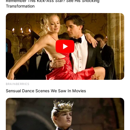
Remember This Kick-Ass Star? See His Shocking
r-skimuseum.de
.
Transformation
Besucherbergwerk Teufelsgrund bei Münstertal -
Mehr als 1.000 Jahre Bergbaugeschichte werden
bei einer Führung in dem ehemaligen Silber- und
Bleibergwerk anschaulich dargestellt und erklärt.
Daneben gibt es spezielle Angebote für Kinder,
einen Heilstollen und die Möglichkeit im Berg zu
heiraten. Informationen unter
www.besuchsbergwer
k-teufelsgrund.de
.
Hohe Möhr - Dank seines 30 Meter hohen
Aussichtsturms bietet der im Schwarzwald liegende
BRAINBERRIES
Sensual Dance Scenes We Saw In Movies
983 Meter hohe Gipfel eine super Aussicht auf die
Berge des Schwarzwaldes aber auch in die der
Schweizer Alpen. Deshalb ist die Hohe Möhr ein
beliebtes Wanderziel. Informationen unter
http://de.w
ikipedia.org/
wiki/Hohe Möhr
.