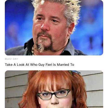
BUZZ DAY
Take A Look At Who Guy Fieri Is Married To