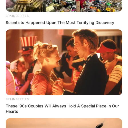
Weitere Ausflugsziele und Sehenswürdigkeiten sind
in der erweiterten
Umkreissuche für Todtnau
und
unter
Tagesausflugsziele für Todtnau
zu finden. Es
BRAINBERRIES
gibt die Möglichkeit fehlende
Ausflugstipps einzutra
Scientists Happened Upon The Most Terrifying Discovery
gen
.
Veranstaltung Todtnau eintragen
Hier geht es zu den schönsten Ausflugszielen in
ganz Deutschland
BRAINBERRIES
These '90s Couples Will Always Hold A Special Place In Our
Hearts