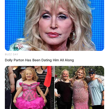
BUZZ DAY
Dolly Parton Has Been Dating Him All Along