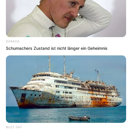
lernen.
weitere Kalauer
Quermania folgen:
Impressum & Kontakt
DARADA
Smartphone Startseite
Schumachers Zustand ist nicht länger ein Geheimnis
Suchen:
BUZZ DAY