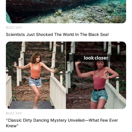
BUZZ DAY
Scientists Just Shocked The World In The Black Sea!
BUZZ DAY
“Classic Dirty Dancing Mystery Unveiled—What Few Ever
Knew"