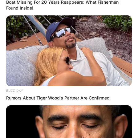
Auf einigen Seiten dieses Projektes sind Affiliate-
Boat Missing For 20 Years Reappears: What Fishermen
Found Inside!
Angebote integriert. Wenn etwas darüber gebucht oder
gekauft wird, ist das eine Unterstützung, ohne dass sich
dadurch der Preis ändert.
BUZZ DAY
Rumors About Tiger Wood's Partner Are Confirmed