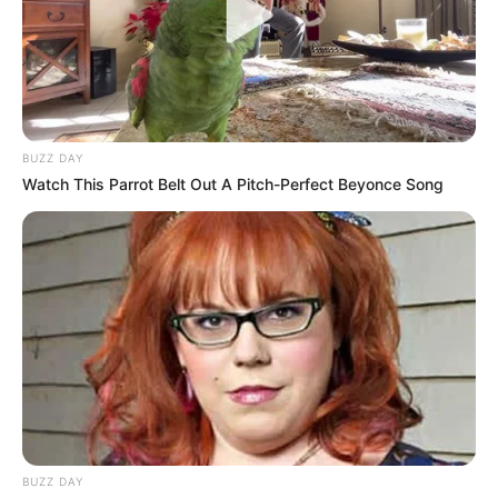
Tier- und Zooparks
Veranstaltung für Seßlach eintragen
Weitere Informationen über Seßlach im Internet:
BUZZ DAY
Watch This Parrot Belt Out A Pitch-Perfect Beyonce Song
Hotels in Seßlach
www.sesslach.de
de.wikipedia.org/
wiki/Seßlach
Kauf- und Lesetipps:
Reiseführer Seßlach
Hotel Seßlach
hier
buchen
BUZZ DAY