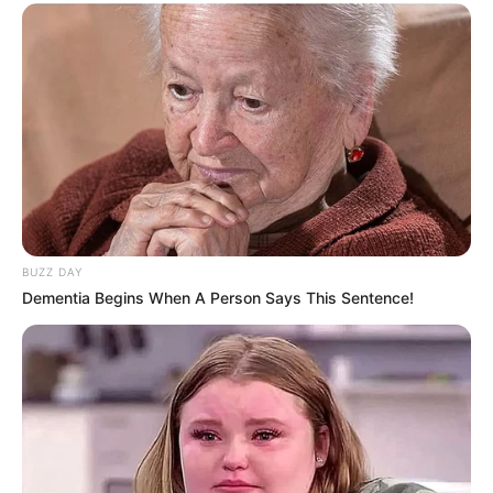
BUZZ DAY
Dementia Begins When A Person Says This Sentence!