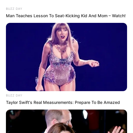
BUZZ DAY
Man Teaches Lesson To Seat-Kicking Kid And Mom – Watch!
Sehenswürdigkeiten in Seßlach
Seßlach
Hotels
BUZZ DAY
Taylor Swift's Real Measurements: Prepare To Be Amazed
Stadtmauer mit Rothenberger Stadttor -
weiter
»