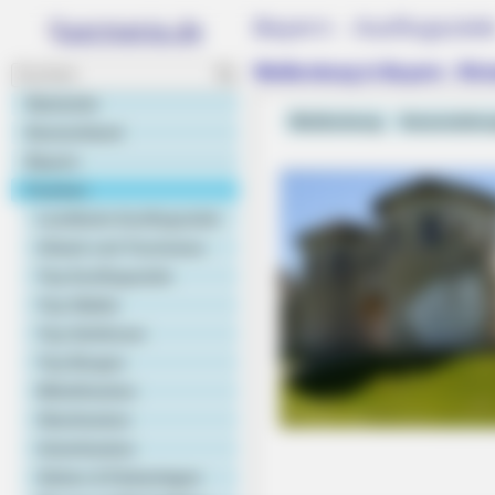
Bayern - Ausflugsziel
Weißenburg in Bayern - Röm
Startseite
Weißenburg
Veranstaltu
Deutschland
Bayern
Franken
Landkarte Ausflugsziele
Urlaub und Tourismus
Top Ausflugsziele
Top Städte
Top Schlösser
BRAINBERRIES
Top Burgen
Unveiling Hypocrisy: 15 Taboos T
Mittelfranken
Oberfranken
Unterfranken
Gärten & Parkanlagen