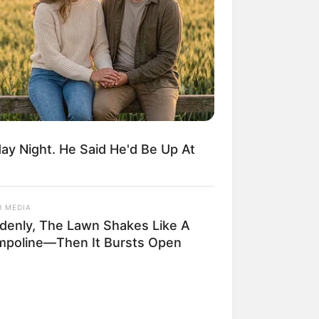
nen.
weitere Kalauer
y Night. He Said He'd Be Up At
R MEDIA
denly, The Lawn Shakes Like A
mpoline—Then It Bursts Open
 gebucht oder gekauft wird, ist das