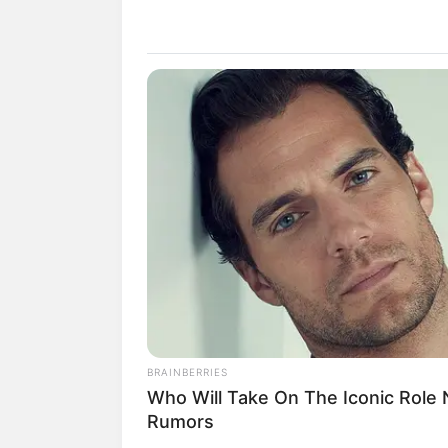
Hotel Weißenburg in Bay
Lage des Römerkastells
Hier kann die
Route zu d
Download im GPX-Format
49.0305 und Longitude = 1
Das bei der Gunzenhausen
Landkarte von OpenStreet
BRAINBERRIES
Who Will Take On The Iconic Role
Rumors