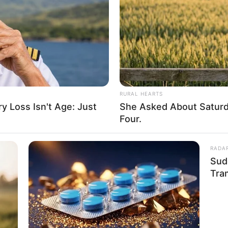
hrt. Die mussten die Abstammungslehre ja endlich auch mal ler
Impressum & Kontakt
Auf Quermania werben
RURAL HEARTS
 Loss Isn't Age: Just
She Asked About Saturda
Four.
RADA
Sud
Tra
rojektes sind Affiliate-Angebote integriert. Wenn etwas darüber