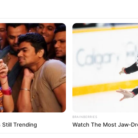
Foto 4: Vitold Muratov
-
CC BY-SA
fest (in Augsburg ein Feiertag): Sonnabend, den 08.08.2026
ll Biriciana im heutigen Weißenburg wurde im Jahr 1979 
entdeckte. Doch schon vorher fanden intensive archäologisc
e freigelegt und der Öffentlichkeit zugänglich gemacht wur
g des hier verlaufenden Limes errichtete Römerkastell mit d
lichen Freigelände besichtigen.
chäologischen Funde wurde hingegen extra ein Museum eingeri
 der
St. Andreaskirche
(Informationen zu den Öffnungsz
m können neben dem ehemaligen Kastell die ebenfalls frei
ermen besichtigt werden. Sie liegen circa 150 m west
Das dort zu erwerbende Museumsticket gilt dann auch für das
nde Reichsstadtmuseum.
BRAINBERRIES
Still Trending
Watch The Most Jaw‑Dr