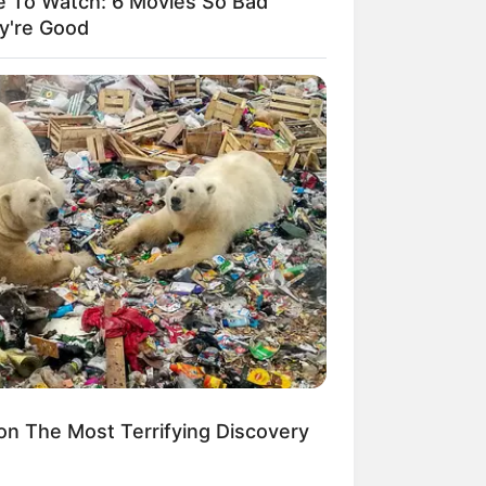
e To Watch: 6 Movies So Bad
y're Good
 die GPS-Daten als Wegpunkt zum
. Die GPS-Daten lauten: Latitude =
erung auf dem Stadtplan bzw. der
n The Most Terrifying Discovery