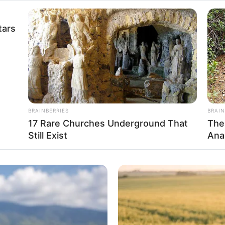
tars
 zeigen
.
BRAINBERRIES
BRAIN
17 Rare Churches Underground That
The
Still Exist
Ana
altung kostenlos eintragen:
 schon seit Jahrtausenden bei der Tier- und Pflanzenzucht a