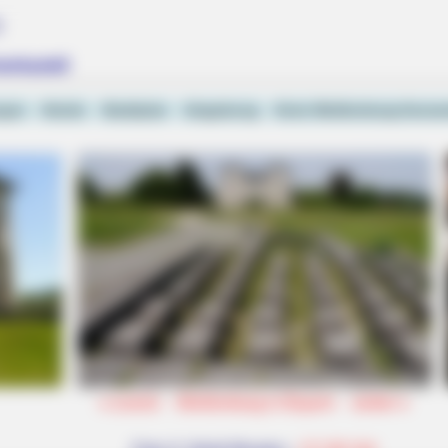
e
erkastell
ngen
Hotels
Stadtplan
Umgebung
Kreis Weißenburg-Gunz
he Bible Condemns!
«
zurück
Weißenburg in Bayern
weiter
»