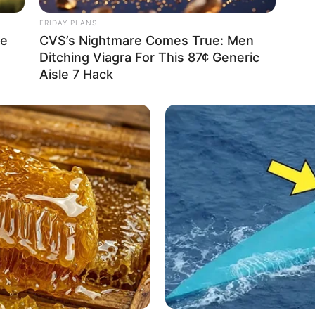
ss sich dadurch der Preis ändert.
FRIDAY PLANS
re
CVS’s Nightmare Comes True: Men
Ditching Viagra For This 87¢ Generic
Aisle 7 Hack