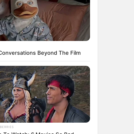
onversations Beyond The Film
BERRIES