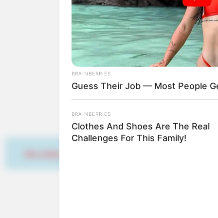
Tagesausflugsziele f
Bademöglichkeiten
Wandern
Ausflug mit der Bahn
Kinoprogramm
Angebote für Behinde
BRAINBERRIES
Aussichtstürme
Guess Their Job — Most People Ge
Kletterparks
Tier- und Zooparks
Fremdenverkehrsamt u
BRAINBERRIES
Veranstaltung für We
Clothes And Shoes Are The Real
Challenges For This Family!
Hier werben
Weitere Informationen ü
Hotels in Weißenburg
www.weissenburg.de
de.wikipedia.org/
wiki
Kauf- und Lesetipps: