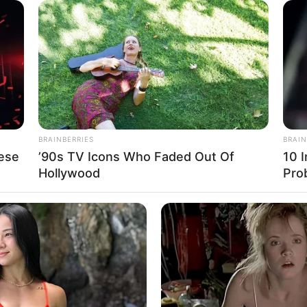
keiten mit touristischen Informationen über Weißenbur
BRAINBERRIES
BRAIN
ese
’90s TV Icons Who Faded Out Of
10 
Hollywood
Pro
rdigkeiten, Freizeitziele und Museen in und im Umkrei
mus Weißenburg in Bayern
ißenburg in Bayern
für Weißenburg in Bayern
rn
n in und um Weißenburg in Bayern