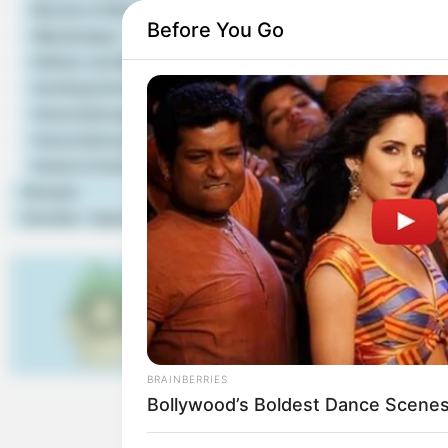
Museen & Werkstätten
Before You Go
Wandertipps
Morgen ist Hohes Friedens
Höhlen und Bergwerke
Ausflugsziele Kinder
Das einstige Römerkaste
Veranstaltungstipps
Weißenburger Römerschatz 
Veranstaltung eintragen
denen die antiken Bauwerk
Hotels & Unterkünfte
Garnison für die Bewachun
Rezepte
jederzeit kostenlos zugäng
Kontakt - Impressum
Für den Schatz und die ar
Weißenburger Altstadt
an
weissenburg.de
). Außerde
gezeigten römischen Th
Einfamilienhaussiedlung. 
in der Stadt zu besichtige
BRAINBERRIES
Bollywood’s Boldest Dance Scenes 
Puzzle
DB Tickets