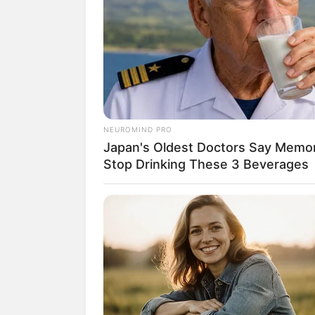
der universitären Welt gele
Quermania folgen:
NEUROMIND PRO
Japan's Oldest Doctors Say Memory
Stop Drinking These 3 Beverages
Suchen:
Auf einigen Seiten dieses P