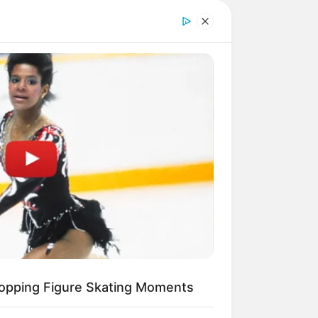
sehr berühmt, als ein Lehrer den
he Grabungstätigkeiten statt, bei
den. Heute kann man das einst als
em rekonstruierten Nordtor auf dem
chtet. Dieses befindet sich in der
eiten gibt es unter
www.museen-
gelegten und auf dem letzten Bild
lich des Kastells hinter einer
 Römermuseum und für das ebenfalls
opping Figure Skating Moments