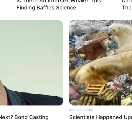
Is There An Intersex Whale? This
Dar
Finding Baffles Science
The
ern
hier
buchen
 in Weißenburg:
iesem Ausflugsziel
berechnet werden
. Außerdem bieten wir
an, für den Import in Navigationsgeräten und in Google Earth
0.9630.
er Straße liegende Römerkastell in Weißenburg als Marki
Map:
BRAINBERRIES
 Next? Bond Casting
Scientists Happened Upo