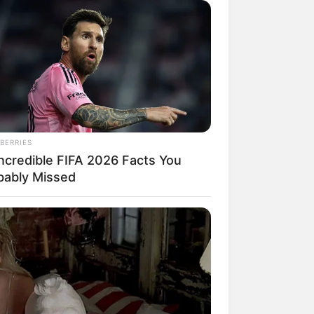
g in Bayern:
BERRIES
Incredible FIFA 2026 Facts You
bably Missed
s von Weißenburg in Bayern: