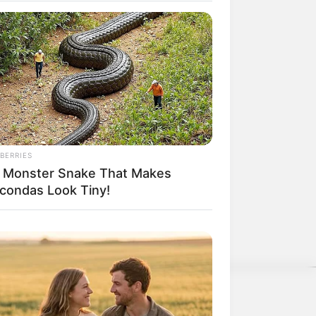
BERRIES
 Monster Snake That Makes
condas Look Tiny!
nwenden, hatte Charles Darwin 1858