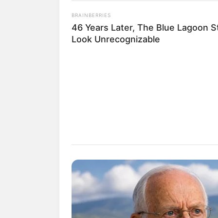
BRAINBERRIES
46 Years Later, The Blue Lagoon S
Look Unrecognizable
Lageplan als
größere Karte
Deutschlandweit Veranst
Das Wissen, das die Bauern