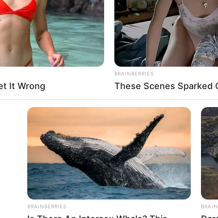
ür Weißenburg in Bayern
rte
BRAINBERRIES
t It Wrong
These Scenes Sparked C
nd Tourist Information
ißenburg in Bayern eintragen
ber Weißenburg in Bayern im Internet:
 in Bayern
/Weißenburg in Bayern
BRAINBERRIES
BRAIN
Reiseführer Weißenburg in Bayern