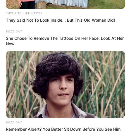
werden. Dieses zeigt Exponate aus der
Geschichte und Kultur der Stadt, aber auch aus der Ur-
TIPS AND LIFE HACKS
They Said Not To Look Inside... But This Old Woman Did!
und Frühgeschichte der Region.
BUZZ DAY
Schloss Höchstädt
She Chose To Remove The Tattoos On Her Face. Look At Her
Now
Ein sehenswertes Renaissanceschloss
kann am Stadtrand von Höchstädt an der
Donau besichtigt werden. Es beherbergt
das Museum Deutscher Fayencen und weitere
Ausstellungen, die im Sommerhalbjahr zu besichtigen
sind.
Erlangen
In der im 18. Jahrhundert planmäßig
angelegten Innenstadt von Erlangen gibt
es viele prunkvolle Architekturen im
BUZZ DAY
barocken Stil zu bewundern, wie das Schloss der
Remember Albert? You Better Sit Down Before You See Him
ehemaligen Markgrafen mit Schlosspark und Orangerie,