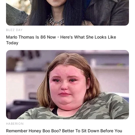
Fahrzeuge in Neumarkt in der Oberpfalz
In dem modernen Museum werden
historische Automobile aus der Maybach-
Manufaktur ausgestellt. Dabei wird auch die Geschichte
BUZZ DAY
der Firma Maybach nahe gebracht, die ursprünglich 1909
Marlo Thomas Is 86 Now - Here's What She Looks Like
für den Luftschiffbau gegründet wurde. Außerdem gibt es
Today
noch einen zweiten Ausstellungsbereich mit Fahrrädern
und Motorrädern, die einst in den hiesigen Express
Werken hergestellt wurden.
Ingolstadt
Viele Baudenkmäler aus verschiedenen
Epochen zeugen von der 1200 Jahre alten,
ereignisreichen Geschichte der
Donaustadt als Residenzstadt bayerischer Herzöge und
königliche Landesfestung. Wahrzeichen von Ingolstadt ist
das mittelalterliche
Kreuztor
.
HABERION
Remember Honey Boo Boo? Better To Sit Down Before You