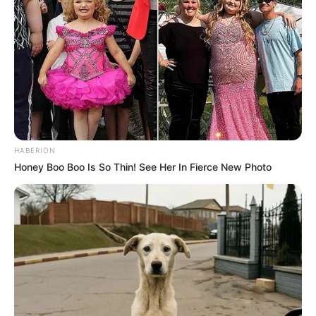
Salzsee mit seinem Salzgehalt von 26,9%, auf dem
die Badegäste scheinbar schwerelos schweben. Da
das Bad der Erholung dient, haben allerdings
Kinder bis zum vollendeten 6. Lebensjahr keinen
Zutritt. Informationen unter
franken-therme.net
.
Lauingen - Die historische Stadt an der Donau
besitzt ein Herzogschloss. Besonders interessant ist
jedoch der große ausgegrabene römische Apollo-
Grannus-Tempel, der als Freilichtmuseum eine Fülle
HABERION
an Informationen aus der Zeit der Römer bietet.
Honey Boo Boo Is So Thin! See Her In Fierce New Photo
Informationen unter
www.lauingen.de
.
Hier geht es zu allen weiteren Ausflugszielen und
Sehenswürdigkeiten in und um
Weißenburg in Baye
rn
und in der Region
Fränkisches Seenland
.
Die schönsten mit der Bahn erreichbaren Städte in
Deutschland: