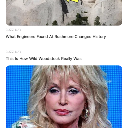
abwechslungsreich und mit Multimediaeffekten
gestaltetes Museum, das die Geschichte der
Eisenbahn, von den Anfängen in England bis zur
Deutschen Wiedervereinigung, auf interessante
BUZZ DAY
Weise darstellt. Informationen unter
www.dbmuseu
What Engineers Found At Rushmore Changes History
m.de
.
Nicolaus-Copernikus-Planetarium Nürnberg - Im
BUZZ DAY
This Is How Wild Woodstock Really Was
Nürnberger Planetarium wird der Himmel auf die
Erde geholt. Auf der über 500 m² großen
Projektionsfläche der Kuppel werden die Besucher
in die faszinierende Welt der Gestirne entführt.
Informationen unter
www.planetarium-nuernberg.de
.
Sealife - Meeresaquarium mit exotischen Tieren in
Nürnberg. Informationen unter
www.sealife.de
.
Bayerisches Eisenbahnmuseum -
Eisenbahnmuseum in Nördlingen mit großem