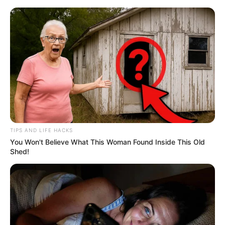
Mit dem Zug erreichbare Ausflugsziele ab
Weißenburg in Bayern
Alle Ausflugsziele
Puzzle
Bald ist Mariä Himmelfahrt: Sonnabend, den 15.08.2026
Hier werden Ausflugsziele von der Region Weißenburg i.
TIPS AND LIFE HACKS
Bayern und Ellingen (Fränkisches Seenland) aus
You Won't Believe What This Woman Found Inside This Old
vorgestellt, die als
Tagesausflugsziele
mit dem Zug
Shed!
erreichbar sind. Für einige dieser Ziele ist nach der
Bahnfahrt der Umstieg in ein Verkehrsmittel des
öffentlichen Nahverkehrs notwendig. In der näheren
Umgebung von Weißenburg in Bayern liegende
Bahnausflugsziele sind mit der
regionalen Umkreissuche
zu finden. Außerdem stellen wir lohnende
Bahnreiseziele