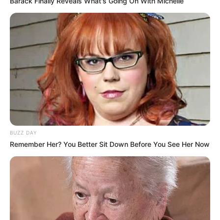
Barack Finally Reveals What's Going On With Michelle
directed by Uli Plettendorff im
Veranstaltungsplan für
Fürth
31.10.2026 19:30 Uhr: John Diva & The Rockets of
Love im
Veranstaltungsplan für Helmbrechts
06.11.2026 19:30 Uhr: HEAVEN 17 -
„ELECTRONICALLY YOURS“ Tour 2026 im
Veranst
altungsplan für Hamburg
07.11.2026 20:00 Uhr: HEAVEN 17 -
„ELECTRONICALLY YOURS“ Tour 2026 im
Veranst
altungsplan für Berlin
BUZZ DAY
08.11.2026 19:00 Uhr: HEAVEN 17 -
Remember Her? You Better Sit Down Before You See Her Now
„ELECTRONICALLY YOURS“ Tour 2026 im
Veranst
altungsplan für Bremen
10.11.2026 20:00 Uhr: HEAVEN 17 -
„ELECTRONICALLY YOURS“ Tour 2026 im
Veranst
altungsplan für München
11.11.2026 20:00 Uhr: HEAVEN 17 -