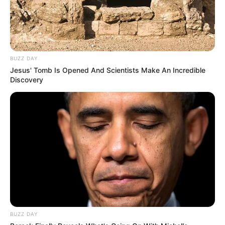
OF STEEL im
Veranstaltungsplan für Georgsmarien
hütte
04.09.2026 20:00 Uhr: Jazz - Eat and Talk im ART
SALON N18 im
Veranstaltungsplan für Köln
BUZZ DAY
05.09.2026 20:00 Uhr: The Hamburg Blues Band &
Jesus' Tomb Is Opened And Scientists Make An Incredible
Friends im
Veranstaltungsplan für Schwerin
Discovery
19.09.2026 19:30 Uhr: Kulturwelten Helmbrechts -
Jasmin Tabatabai & David Klein Quartett im
Veranst
altungsplan für Helmbrechts
03.10.2026 20:00 Uhr: Martin Kälberer live im
Zeughaus Lindau im
Veranstaltungsplan für Lindau
(Bodensee)
07.10.2026 18:00 Uhr: Kevin James & Susana -
Mantra-Singkreis - Live in München im
Veranstaltun
gsplan für München
15.10.2026 20:00 Uhr: Glenn Miller Orchestra
BUZZ DAY