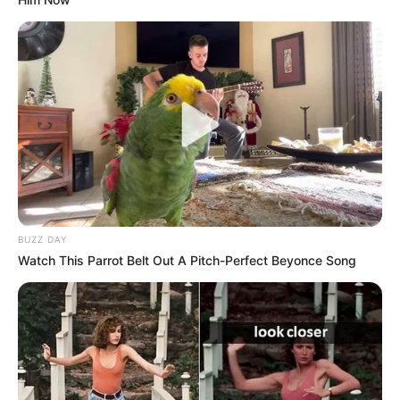
17.11.2026 19:00 Uhr: Nessi Gomes – Live Konzert
in München im
Veranstaltungsplan für München
05.12.2026 16:00 Uhr: POTT OUT - Festival 2026
im
Veranstaltungsplan für Bochum
07.12.2026 20:00 Uhr: Glenn Miller Orchestra im
Ver
anstaltungsplan für Schorndorf
08.12.2026 20:00 Uhr: Glenn Miller Orchestra im
Ver
anstaltungsplan für Neckarsulm
Veranstaltungshinweise gibt es außerdem im
BUZZ DAY
Ticketshop für
Rock und Pop von Eventim
.
Watch This Parrot Belt Out A Pitch-Perfect Beyonce Song
Weiter siehe unter
Silvesterveranstaltungen
Deutschlandweit Veranstaltung kostenlos
eintragen: