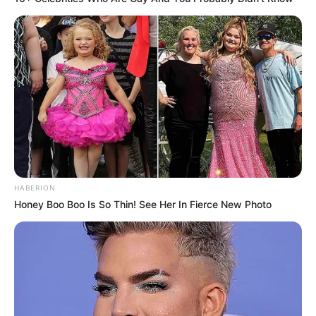
Smartphone Startseite
Suchen:
HABERION
Honey Boo Boo Is So Thin! See Her In Fierce New Photo
Auf einigen Seiten dieses Projektes sind Affiliate-
Angebote integriert. Wenn etwas darüber gebucht oder
gekauft wird, ist das eine Unterstützung, ohne dass sich
dadurch der Preis ändert.