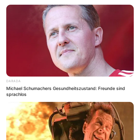
Fahrradtouren mit dem ADFC für Hamm und
Empfehlungen für Fahrradrouten
DARADA
Michael Schumachers Gesundheitszustand: Freunde sind
sprachlos