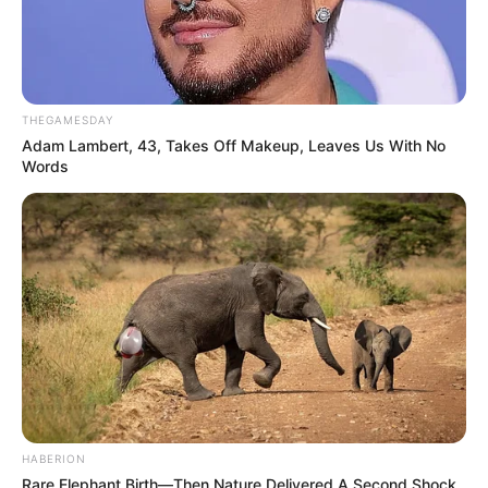
THEGAMESDAY
Adam Lambert, 43, Takes Off Makeup, Leaves Us With No
Words
HABERION
Rare Elephant Birth—Then Nature Delivered A Second Shock