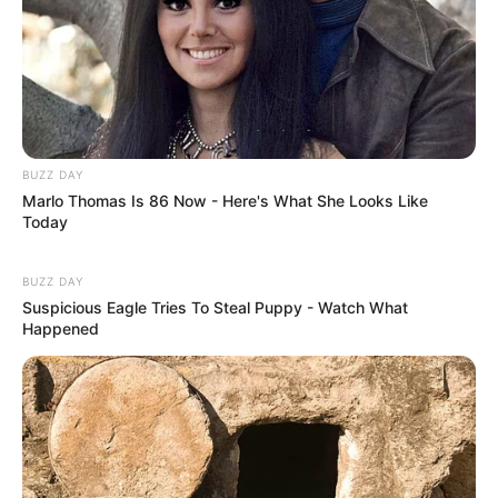
hagen
21.08.2026 19:00 Uhr: 27. Rock im Park Leuben im
Veranstaltungsplan für Nossen
22.08.2026 00:00 Uhr: TaunusROCK 2026 im
Veran
staltungsplan für Taunusstein
BUZZ DAY
25.08.2026 20:00 Uhr: Mit 3 Orgeln und 2
Marlo Thomas Is 86 Now - Here's What She Looks Like
Saxophonen um die Welt - Konzert in der
Today
Fischländer Kirche im
Veranstaltungsplan für Wustr
ow
BUZZ DAY
29.08.2026 19:30 Uhr: POWER STATE live im
Suspicious Eagle Tries To Steal Puppy - Watch What
Happened
Kulturpalast Wiesbaden im
Veranstaltungsplan für
Wiesbaden
30.08.2026 19:30 Uhr: Glenn Miller Orchestra
directed by Uli Plettendorff im
Veranstaltungsplan für
Bad Zwischenahn
04.09.2026 18:00 Uhr: ROCK-INN LIVE: LEGIONS