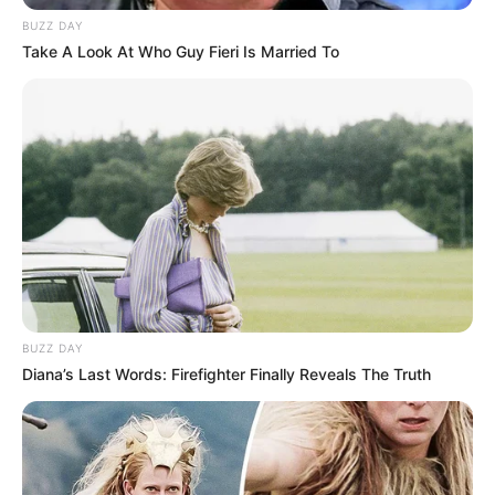
www.adfc.de
schauen.
BUZZ DAY
Take A Look At Who Guy Fieri Is Married To
Puzzle
Himmelfahrt
Die schönsten Naturattraktionen in Deutschland:
BUZZ DAY
Diana’s Last Words: Firefighter Finally Reveals The Truth