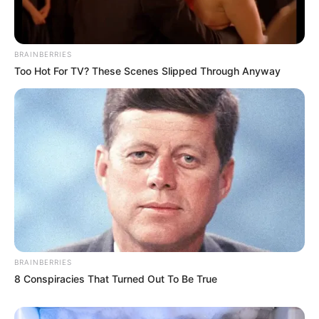
Wäre es nicht besser, wenn sich die Präsidenten und
BRAINBERRIES
Generäle mit Knüppeln gegenseitig erschlagen würden,
Too Hot For TV? These Scenes Slipped Through Anyway
statt mit ihren Herdenarmeen so viele andere Menschen
zu ermorden?
weitere Kalauer
Quermania folgen:
Impressum & Kontakt
Smartphone Startseite
BRAINBERRIES
8 Conspiracies That Turned Out To Be True
Suchen: