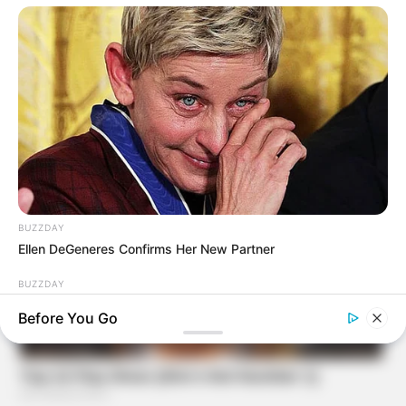
BUZZDAY
Ellen DeGeneres Confirms Her New Partner
BUZZDAY
Man Teaches Lesson To Seat-Kicking Kid And Mom – Watch!
Before You Go