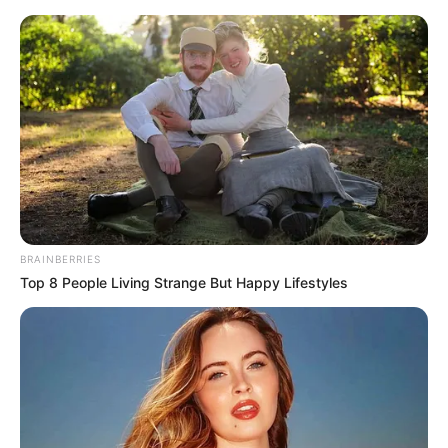
Einbeck - Tourismusinformationen 2026
Bald ist Hohes Friedensfest (in Augsburg ein Feiertag):
Sonnabend, den 08.08.2026
Informationen für den Fremdenverkehr in Einbeck:
BRAINBERRIES
Top 8 People Living Strange But Happy Lifestyles