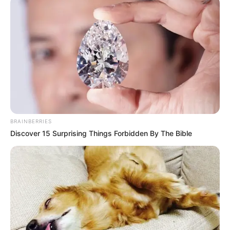
Kindergeburtstag in und um Einbeck
sowie
Veranstaltungshinweise
(auch mit Karten-Vorverkauf).
Neben der oben angegebenen Lage des Tourismusbüros
ist hier außerdem die Suche nach
Adressen in Einbeck
möglich und es kann die
Route nach Einbeck
berechnet
und geplant werden.
Zusammenfassung weiterer touristischer
Informationen und Angebote für die Region
Einbeck:
BRAINBERRIES
Discover 15 Surprising Things Forbidden By The Bible
Gaststätten in Einbeck
Urlaub in Einbeck
Hotels und Pensionen in Einbeck für 2026 buchen
kostenloses Prospektmaterial
Sehenswürdigkeiten und Ausflugsziele Einbeck
Weihnachtsmarkt in Einbeck