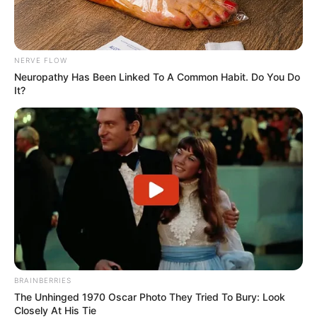
NERVE FLOW
Neuropathy Has Been Linked To A Common Habit. Do You Do
It?
BRAINBERRIES
The Unhinged 1970 Oscar Photo They Tried To Bury: Look
Closely At His Tie