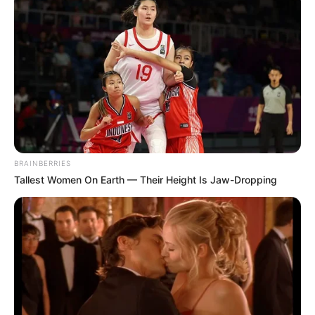
Tourismusmarketing:
Diese und weitere Seite über den Raum Einbeck und das
Bundesland Niedersachsen sind ideal für Werbung im
Tourismusbereich. Preise und Bedingungen hierzu sind
unter dem Punkt
Kooperation Tourismusmarketing
aufgeführt. Darüber hinaus können Ausflugsziele und
Veranstaltungen auch
kostenlos eingetragen werden
.
BRAINBERRIES
Tallest Women On Earth — Their Height Is Jaw-Dropping
Deutschlandweit Veranstaltung kostenlos
eintragen: