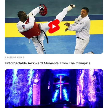
Fremdenverkehrsamt und Tourist Information
Einbeck mit Telefon und E-Mail-Adresse:
Das Fremdenverkehrsamt mit der Touristinformation von
Einbeck ist über die offizielle Homepage
www.einbeck-
marketing.de
erreichbar. Kontakt zur Tourist Information in
der
Marktstraße 13
(Eikesches Haus) unter E-Mail
touristinfo@einbeck.de
und Telefon
05561-916555
.
BRAINBERRIES
Unforgettable Awkward Moments From The Olympics
Reiseführer für Einbeck und für die Region
Leinebergland:
Reiseliteratur bei Amazon:
Reiseführer Leinebergland
. In
unserem Onlinereiseführer gibt es ebenfalls
Wissenswertes zum Thema
Tourismus und