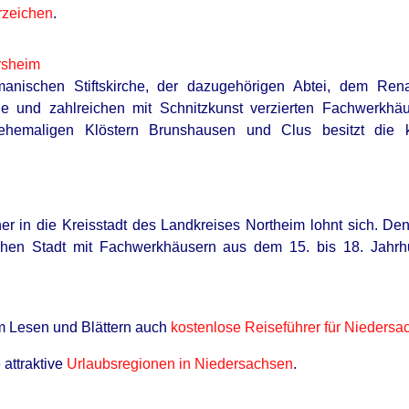
rzeichen
.
rsheim
manischen Stiftskirche, der dazugehörigen Abtei, dem Ren
he und zahlreichen mit Schnitzkunst verzierten Fachwerkhä
ehemaligen Klöstern Brunshausen und Clus besitzt die k
er in die Kreisstadt des Landkreises Northeim lohnt sich. Den
rlichen Stadt mit Fachwerkhäusern aus dem 15. bis 18. Jah
m Lesen und Blättern auch
kostenlose Reiseführer für Niedersa
 attraktive
Urlaubsregionen in Niedersachsen
.