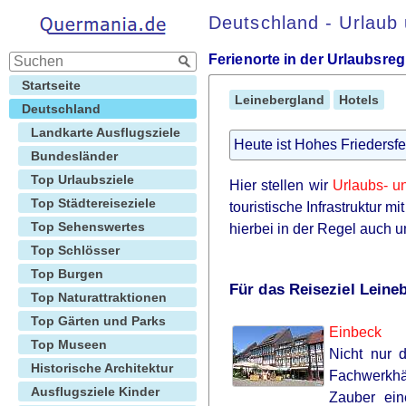
Deutschland - Urlaub
Ferienorte in der Urlaubsre
Startseite
Leinebergland
Hotels
Deutschland
Landkarte Ausflugsziele
Heute ist Hohes Friedersfe
Bundesländer
Top Urlaubsziele
Hier stellen wir
Urlaubs- u
Top Städtereiseziele
touristische Infrastruktur 
Top Sehenswertes
hierbei in der Regel auch
Top Schlösser
Top Burgen
Für das Reiseziel Leine
Top Naturattraktionen
Top Gärten und Parks
Einbeck
Top Museen
Nicht nur d
Historische Architektur
Fachwerkhäu
Ausflugsziele Kinder
Zauber ein