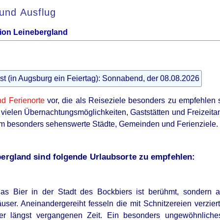
 und Ausflug
gion Leinebergland
st (in Augsburg ein Feiertag): Sonnabend, der 08.08.2026
nd Ferienorte
vor, die als Reiseziele besonders zu empfehlen 
mit vielen Übernachtungsmöglichkeiten, Gaststätten und Freizei
 um besonders sehenswerte Städte, Gemeinden und Ferienziele.
bergland sind folgende Urlaubsorte zu empfehlen:
as Bier in der Stadt des Bockbiers ist berühmt, sondern au
ser. Aneinandergereiht fesseln die mit Schnitzereien verzie
er längst vergangenen Zeit. Ein besonders ungewöhnlich