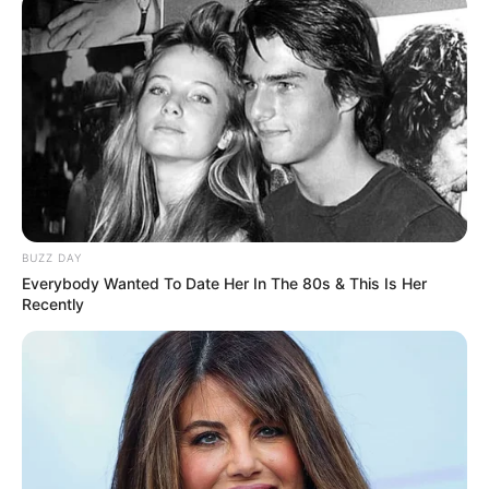
Zusammenfassung weiterer touristischer
Informationen und Angebote für die Region
Meuselwitz:
Gaststätten in Meuselwitz
Urlaub in Meuselwitz
Hotels und Pensionen in Meuselwitz für 2026 buche
n
BUZZ DAY
Everybody Wanted To Date Her In The 80s & This Is Her
kostenloses Prospektmaterial
Recently
Sehenswürdigkeiten und Ausflugsziele Meuselwitz
Weihnachtsmarkt in Meuselwitz
Stadtplan Meuselwitz online
Landkarte bzw. Stadtplan Meuselwitz bei Amazon
Tickets Stadtführungen (geführte Touren) und Musee