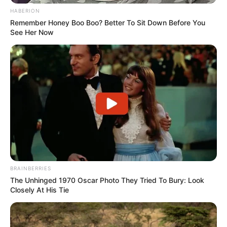
unter dem Punkt
Kooperation Tourismusmarketing
HABERION
aufgeführt. Darüber hinaus können Ausflugsziele und
Remember Honey Boo Boo? Better To Sit Down Before You
See Her Now
Veranstaltungen auch
kostenlos eingetragen werden
.
Deutschlandweit Veranstaltung kostenlos
eintragen:
BRAINBERRIES
Wäre es nicht besser, wenn sich die Präsidenten und
The Unhinged 1970 Oscar Photo They Tried To Bury: Look
Closely At His Tie
Generäle mit Knüppeln gegenseitig erschlagen würden,
statt mit ihren Herdenarmeen so viele andere Menschen
zu ermorden?