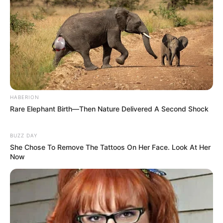
weitere Kalauer
Quermania folgen:
Impressum & Kontakt
Smartphone Startseite
HABERION
Rare Elephant Birth—Then Nature Delivered A Second Shock
Suchen:
BUZZ DAY
She Chose To Remove The Tattoos On Her Face. Look At Her
Now
Auf einigen Seiten dieses Projektes sind Affiliate-
Angebote integriert. Wenn etwas darüber gebucht oder