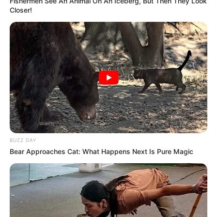
Fishermen See An Animal On An Iceberg, But Then They Look
Closer!
BUZZ DAY
Bear Approaches Cat: What Happens Next Is Pure Magic