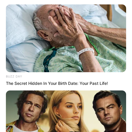
Meuselwitz - Tourismusinformationen 2026
Bald ist Hohes Friedensfest (in Augsburg ein Feiertag):
Sonnabend, den 08.08.2026
Informationen für den Fremdenverkehr in Meuselwitz:
BUZZ DAY
The Secret Hidden In Your Birth Date: Your Past Life!