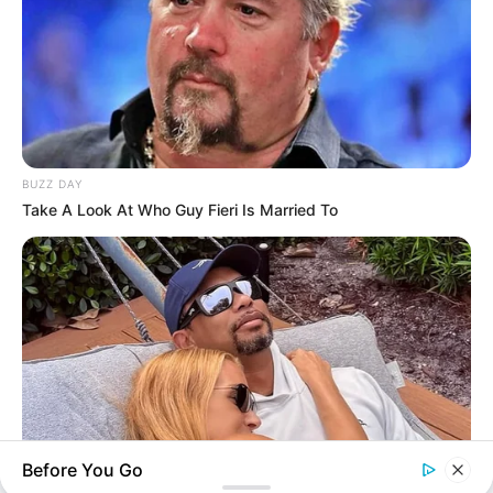
BUZZ DAY
Take A Look At Who Guy Fieri Is Married To
Before You Go