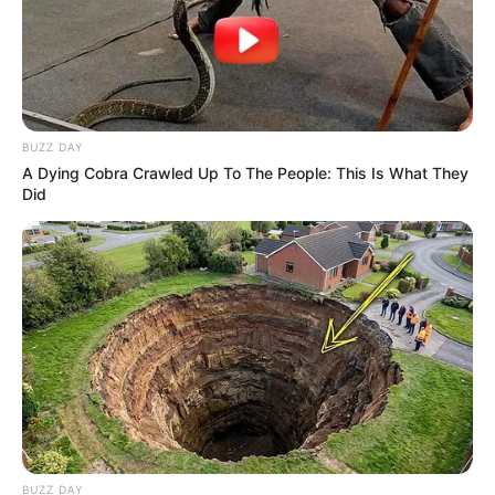
BUZZ DAY
A Dying Cobra Crawled Up To The People: This Is What They
Did
BUZZ DAY