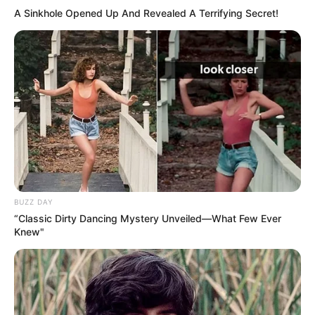
A Sinkhole Opened Up And Revealed A Terrifying Secret!
BUZZ DAY
“Classic Dirty Dancing Mystery Unveiled—What Few Ever
Knew"