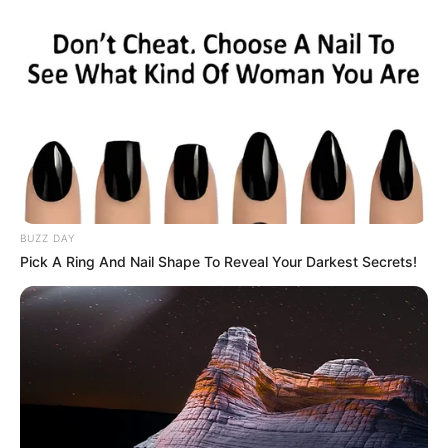
Das Fremdenverkehrsamt mit der Touristinformation von
Meuselwitz ist über die offizielle Homepage
www.meuselwitz.de
erreichbar. Dort ist auch die
Telefonnummer der Stadt- bzw. Regionalverwaltung zu
finden. Außerdem kann die
Lage der Tourist Information
über die Adresssuche gefunden werden (wenn
vorhanden).
BUZZ DAY
Pick A Ring And Nail Shape To Reveal Your Darkest Secrets!
Reiseführer für Meuselwitz und für die Region
Osterland:
Reiseliteratur bei Amazon:
Reiseführer Osterland
. In
unserem Onlinereiseführer gibt es ebenfalls
Wissenswertes zum Thema
Tourismus und Osterland
.
Oder wird die
Touristinformation einer benachbarten Stadt