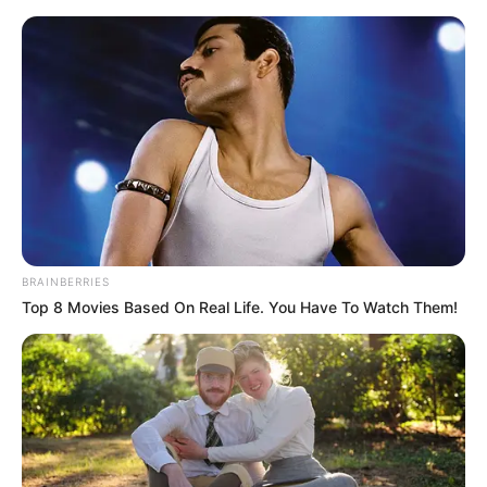
Schloss Braunfels - Märchenschloss in Hessen
Braunfels
Stadtplan
BRAINBERRIES
Top 8 Movies Based On Real Life. You Have To Watch Them!
«
zurück
Braunfels