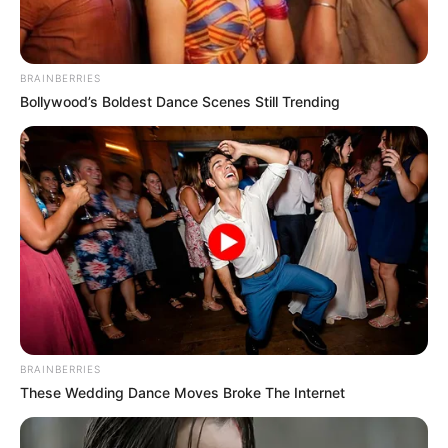
Fremdenverkehrsamt und Tourist Information
Veranstaltung für Braunfels eintragen
BRAINBERRIES
Bollywood’s Boldest Dance Scenes Still Trending
Weitere Informationen über Braunfels im Internet:
www.braunfels.de
de.wikipedia.org/
wiki/Braunfels
Kauf- und Lesetipps:
Reiseführer Braunfels
Hotel Braunfels
hier
buchen
BRAINBERRIES
These Wedding Dance Moves Broke The Internet
Lage des Schlosses in Braunfels: