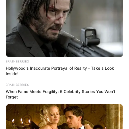
Hier kann die
Route zu diesem Ausflugsziel
berechnet
werden
, auch vom
aktuellen Standort
aus
. Außerdem
bieten wir die GPS-Daten als Wegpunkt zum
Download
im GPX-Format
an, für den Import in Navigationsgeräten
und in Google Earth. Die GPS-Daten lauten: Latitude
(entspricht dem Breitengrad) = 50.51403 und Longitude
(entspricht dem Längengrad) = 8.38726.
Das Schloss Braunfels in der Stadt Braunfels mit
BRAINBERRIES
Straßenkarte und Zoomfunktion auf der Landkarte bzw.
Hollywood's Inaccurate Portrayal of Reality - Take a Look
dem Stadtplan von OpenStreetMap:
Inside!
BRAINBERRIES
When Fame Meets Fragility: 6 Celebrity Stories You Won't
Forget