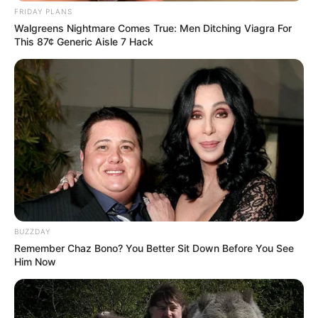
Bilderfreigabe
.
FRIDAY PLANS
Walgreens Nightmare Comes True: Men Ditching Viagra For
This 87¢ Generic Aisle 7 Hack
Das Wissen, das die Bauern schon seit Jahrtausenden
bei der Tier- und Pflanzenzucht anwenden, hatte
Charles Darwin 1858 der universitären Welt gelehrt. Die
mussten die Abstammungslehre ja endlich auch mal
lernen.
weitere Kalauer
Quermania folgen:
Impressum & Kontakt
BUZZDAY
Smartphone Startseite
Remember Chaz Bono? You Better Sit Down Before You See
Him Now