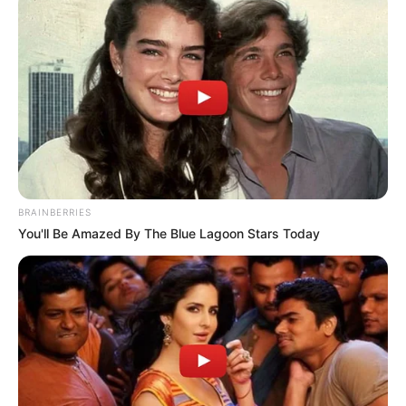
Umkreissuche Tourismus Braunfels
Museen in und um Braunfels
Kinderausflugsziele für Braunfels
Kindergeburtstag feiern
Schlösser und Burgen in und um Braunfels
Tagesausflugsziele für Braunfels
Bademöglichkeiten
BRAINBERRIES
Wandern
You'll Be Amazed By The Blue Lagoon Stars Today
Ausflug mit der Bahn
Kinoprogramm
Angebote für Behinderte
Aussichtstürme
Kletterparks
Tier- und Zooparks