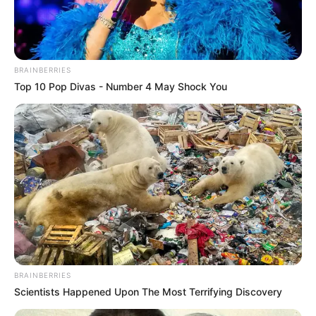
BRAINBERRIES
Top 10 Pop Divas - Number 4 May Shock You
Ausflugsziele, Sehenswürdigkeiten, Freizeitziele
BRAINBERRIES
und Museen in und im Umkreis von Braunfels:
Scientists Happened Upon The Most Terrifying Discovery