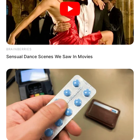
Lageplan als
größere Karte zeigen
.
BRAINBERRIES
Sensual Dance Scenes We Saw In Movies
Deutschlandweit Veranstaltung kostenlos
eintragen:
Bilderfreigabe: Die Bilder dieser Seite dürfen unter
bestimmten Bedingungen für private und kommerzielle
Zwecke kostenlos benutzt werden. Weiteres siehe