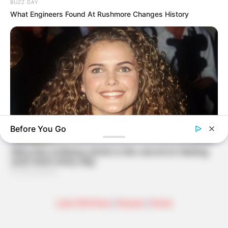
BUZZ DAY
What Engineers Found At Rushmore Changes History
Before You Go
BUZZDAY
Keri Russell Was Once The Dream Girl - You Won't Believe Her
Today
Lahn-Dill-Kreis
|
Hessen
|
Home