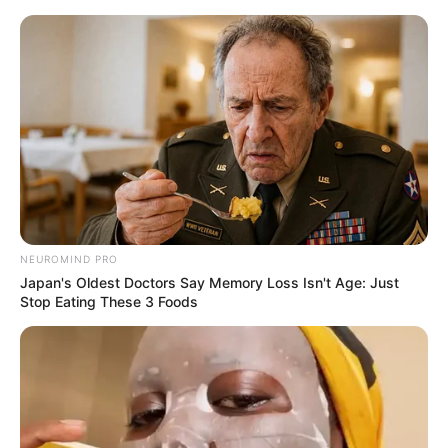
Sehenswürdigkeiten in Hanau
Hanau
Veranstaltungen
Hotels
NEUROMIND PRO
Japan's Oldest Doctors Say Memory Loss Isn't Age: Just
Stop Eating These 3 Foods
Altstädter Rathaus (Goldschmiedehaus mit Museum) -
weiter
»