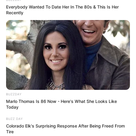
Everybody Wanted To Date Her In The 80s & This Is Her
Recently
Ausflugsziele, Sehenswürdigkeiten,
Freizeitangebote
und Museen in und im Umkreis
von Hanau:
Umkreissuche Tourismus Hanau
Museen in und um Hanau
Kinderausflugsziele für Hanau
Kindergeburtstag feiern
Schlösser und Burgen in und um Hanau
BUZZDAY
Marlo Thomas Is 86 Now - Here's What She Looks Like
Tagesausflugsziele für Hanau
Today
Bademöglichkeiten
BUZZ DAY
Wandern
Colorado Elk's Surprising Response After Being Freed From
Kinoprogramm
Tire