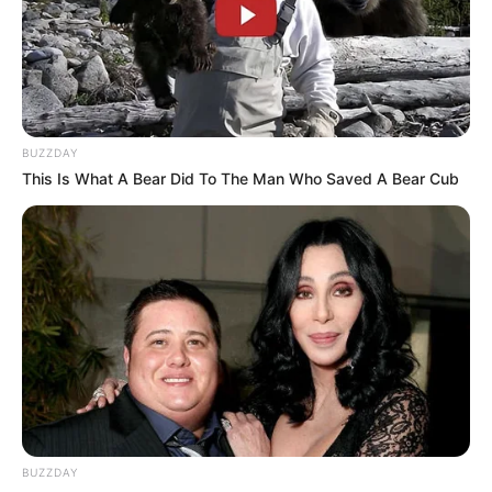
1848. Doch den meisten Erfolg hatten sie eben mit ihren
Märchen, und deshalb beginnt in Hanau auch die
Deutsche Märchenstraße.
BUZZDAY
This Is What A Bear Did To The Man Who Saved A Bear Cub
Auswahl von Veranstaltungen in Hanau und
Umgebung:
Auf in die Welt-die Messe für Dein Auslandsjahr
und Internationale Bildung
Auf in die Welt – Deine Messe für
Schüleraustausch, High School, Internate,
Privatschulen, Gap Year, Sprachreisen, Au Pair,
Freiwilligendienste, Praktika, Work & Travel,
Auslandsjahr. Die Auf in die Welt-Messe ist eine
BUZZDAY
ausgezeichnete Gelegenheit für Schüler, Eltern und