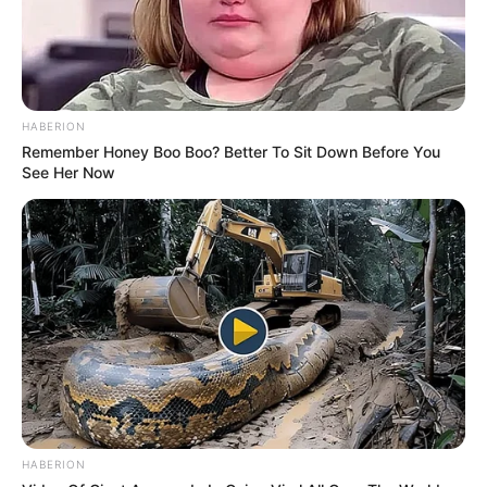
Hotel Hanau
hier
buchen
HABERION
Remember Honey Boo Boo? Better To Sit Down Before You
See Her Now
Deutschlandweit Veranstaltung kostenlos
eintragen:
Bilderfreigabe: Die Bilder dieser Seite dürfen unter
bestimmten Bedingungen für private und kommerzielle
Zwecke kostenlos benutzt werden. Weiteres siehe
HABERION