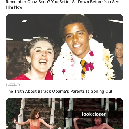
Remember Chaz Bono? You Better Sit Down Before You See
Pädagogen, di...
mehr
Him Now
Stadt/Ort: Frankfurt am Main
Beginn: 22.08.2026 10:00 Uhr
Ende: 22.08.2026 16:00 Uhr
Weitere Informationen:
www.aufindiewelt.de/frankfur
t
HERAUS aus der Angst
Ich und meine Ängste - Vom Ursprung und Wesen
BUZZDAY
der Angst – Angst gehört zu unserem Leben – aber
The Truth About Barack Obama's Parents Is Spilling Out
sie muss uns nicht bestimmen. In diesem Vortrag
erfährst du, woher Angst kommt, wie sie in Körper
und Kopf entsteht und warum sie eigentlich ein
wichtiges Schutzsystem ist. Ein i...
mehr
Stadt/Ort: Frankfurt am Main