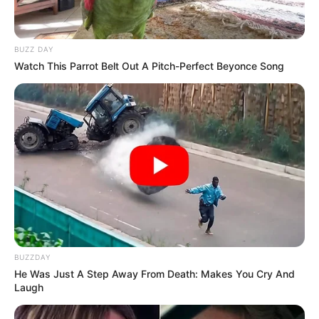
BUZZ DAY
Watch This Parrot Belt Out A Pitch-Perfect Beyonce Song
BUZZDAY
He Was Just A Step Away From Death: Makes You Cry And
Laugh