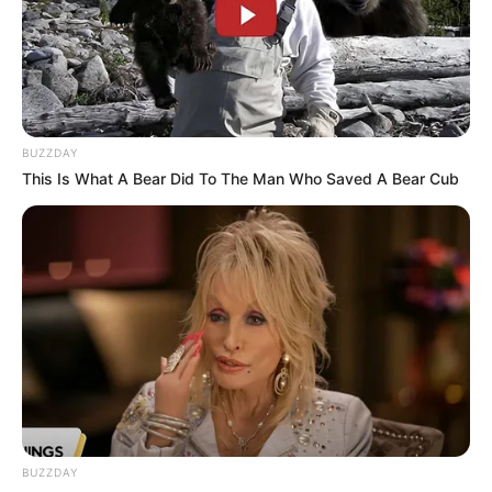
Lage des Wisentreservats Damerow in Jabel bei
Waren:
Hier kann die
Route zu diesem Ausflugsziel
berechnet
BUZZDAY
werden
, auch vom
aktuellen Standort
aus
. Außerdem
This Is What A Bear Did To The Man Who Saved A Bear Cub
bieten wir die GPS-Daten als Wegpunkt zum
Download
im GPX-Format
an, für den Import in Navigationsgeräten
und in Google Earth. Die GPS-Daten lauten: Latitude
(entspricht dem Breitengrad) = 53.5228 und Longitude
(entspricht dem Längengrad) = 12.5486.
Hier ist das Wisentreservat Damerow in Jabel am
Kölpinsee bei Waren (Müritz) als Markierung auf dem
Stadtplan bzw. der Landkarte von OpenStreetMap zu
sehen:
BUZZDAY