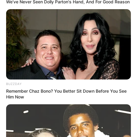
We’ve Never Seen Dolly Parton's Hand, And For Good Reason
Lageplan als
größere Karte zeigen
.
BUZZDAY
Remember Chaz Bono? You Better Sit Down Before You See
Him Now
Das Wissen, das die Bauern schon seit Jahrtausenden
bei der Tier- und Pflanzenzucht anwenden, hatte
Charles Darwin 1858 der universitären Welt gelehrt. Die
mussten die Abstammungslehre ja endlich auch mal
lernen.