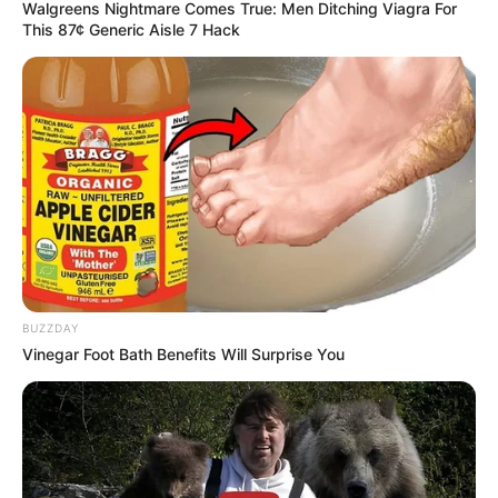
Walgreens Nightmare Comes True: Men Ditching Viagra For
Lage dieses Ausflugsziels auf der Landkarte mit Ro
This 87¢ Generic Aisle 7 Hack
utenplaner
Weitere Informationen zu Waren (Müritz):
Hotels in und um Waren (Müritz)
Reiseführer Mecklenburgische Seenplatte bei Amaz
on
Ausflugsziele, Sehenswürdigkeiten, Museen und
BUZZDAY
Freizeitangebote im Umkreis von Jabel und dem
Vinegar Foot Bath Benefits Will Surprise You
Kölpinsee:
Umkreissuche Jabel