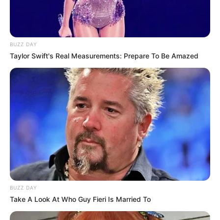
BUZZ DAY
Taylor Swift's Real Measurements: Prepare To Be Amazed
BUZZ DAY
Take A Look At Who Guy Fieri Is Married To