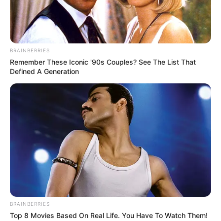
BRAINBERRIES
Remember These Iconic '90s Couples? See The List That
Defined A Generation
Bald ist Mariä Himmelfahrt: Sonnabend, den 15.08.2026
Vor allem im Sommer ist Mecklenburg-Vorpommern das
deutsche Urlaubsland Nummer eins, wenn sowohl die
Ostseeküste
als auch die aus mehr als 2.000 Seen
bestehende
Mecklenburgische Seenplatte
sonnenhungrige Badegäste aus dem ganzen Land
BRAINBERRIES
anlocken. Mit den vielen Gewässern hat das in
Top 8 Movies Based On Real Life. You Have To Watch Them!