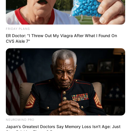
FRIDAY PLANS
ER Doctor: "I Threw Out My Viagra After What I Found On
CVS Aisle 7"
NEUROMIND PRO
Japan's Greatest Doctors Say Memory Loss Isn't Age: Just