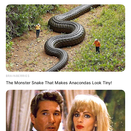
Urlaub, Ferien und Tourismus in Mecklenburg-
Vorpommern
Kostenlose Reiseführer
BRAINBERRIES
The Monster Snake That Makes Anacondas Look Tiny!