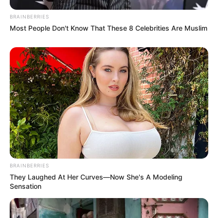
BRAINBERRIES
Most People Don't Know That These 8 Celebrities Are Muslim
BRAINBERRIES
They Laughed At Her Curves—Now She's A Modeling
Ausflugsziele und Sehenswürdigkeiten in
Sensation
Mecklenburg-Vorpommern nach Rubriken:
Zoos und Tierparks in Mecklenburg