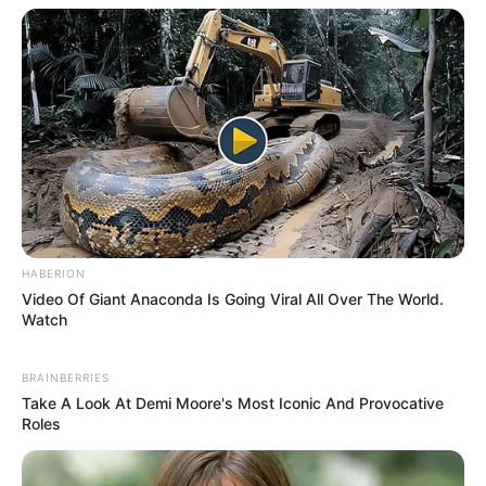
Bezeichnung des Ausflugs- oder Freizeitziels *:
URL bzw. Link (wenn vorhanden):
Kurztext zum Ausflugs- oder Freizeitziel *:
HABERION
Video Of Giant Anaconda Is Going Viral All Over The World.
Watch
E-Mail (wird nicht angezeigt )*:
BRAINBERRIES
Take A Look At Demi Moore's Most Iconic And Provocative
Roles
Eingabe prüfen: