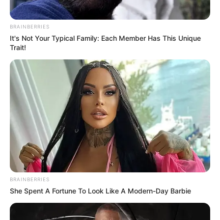
BRAINBERRIES
It's Not Your Typical Family: Each Member Has This Unique
Trait!
Suchen:
Auf einigen Seiten dieses Projektes sind Affiliate-
Angebote integriert. Wenn etwas darüber gebucht oder
gekauft wird, ist das eine Unterstützung, ohne dass sich
dadurch der Preis ändert.
BRAINBERRIES
She Spent A Fortune To Look Like A Modern-Day Barbie