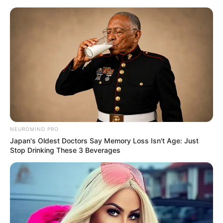
Kreis Kleve
Tipp eintragen
Niederrhein
Bald ist Mariä Himmelfahrt: Sonnabend, den
15.08.2026
Sehenswürdigkeiten und Ausflugsziele im Kreis
Kleve:
NEUROMIND PRO
Japan's Oldest Doctors Say Memory Loss Isn't Age: Just
Kevelaer
Stop Drinking These 3 Beverages
Dank ihres einzigartigen und kaum
vergleichbaren Stadtbildes ist die
Wallfahrtsstadt Kevelaer ein besonders
interessantes Touristen- und Städtereiseziel.