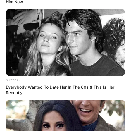
unter
www.kalkar.de
.
Him Now
Wunderland Kalkar - Selten hat ein Freizeitpark eine
so außergewöhnliche Geschichte wie das
Wunderland Kalkar. Hier stand einmal der "Schnelle
Brüter" von Kalkar, in dem der Park errichtet wurde.
Das Wunderland ist also ein Kernkraftwerk, das nie
in Betrieb genommen wurde. Dort wo einst aus
Atomkraft Elektroenergie gewonnen werden sollte
befindet sich heute ein Hotel- und Freizeitzentrum.
Informationen unter
www.kernwasser-wunderland.d
e
.
BUZZDAY
Irrland in Kevelaer - Hier kann Europas größte
Everybody Wanted To Date Her In The 80s & This Is Her
Recently
bäuerliche Erlebnisoase auf mehr als 100.000 m²
besucht und erlebt werden. Möglichkeiten zum
Spielen, Lernen und Toben wurden in der
familienfreundlichen Freizeitanlage mit einem
hohen Erholungswert kombiniert. Hierzu gehören
auch eine zoologische Anlage und