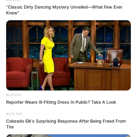
n.de
.
“Classic Dirty Dancing Mystery Unveiled—What Few Ever
Knew"
Haus Aspel - Am Stadtrand von Rees befindet sich
eine auffällige Barockanlage, die aus einer
mittelalterlichen Burg hervorging und seit 1850 vom
Orden der Töchter vom heiligen Kreuz als Kloster
geführt wird. Informationen unter
www.hausaspel.de
.
Schloss Wissen - Ein aus Haupthaus, Kapelle und
Vorburg bestehendes Wasserschloss, das seit 500
Jahren Stammsitz der Familie von Loë ist. Es
können allerdings keine Innenräume besichtigt
werden. Informationen unter
de.wikipedia.org/
wiki/S
chloss Wissen
.
BUZZDAY
Reporter Wears Ill-Fitting Dress In Public? Take A Look
Naturhof Kirsel - Lernort Bauernhof / Tiergestützte
Förderung / Ponykurse. Zu den Themen Natur,
BUZZ DAY
Umwelt, Landwirtschaft, Pflanzen, Tiere, Feld und
Colorado Elk's Surprising Response After Being Freed From
Tire
natürlich (Streuobst-) Wiese gibt es passende
Angebot, gerne auf individuelle Wünsche