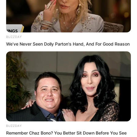
Neuer Tiergarten bezeichneten barocken
Gartenanlage am Eisernen Mann und dem Prinz-
Moritz-Kanal. Schwerpunkt der Einrichtung ist der
Erhalt vom Aussterben bedrohter Haustierrassen.
Aber auch einige exotische Tiere, wie Affen und
BUZZDAY
Kängurus, sind zu sehen. Spannend sind außerdem
We’ve Never Seen Dolly Parton's Hand, And For Good Reason
die für Kindergruppen angebotenen Führungen.
Informationen unter
www.tiergarten-kleve.de
.
Museum Kurhaus Kleve - Im ehemaligen Kurhaus
von Kleve, das in den historischen Gartenanlagen
steht, zeigt ein Kunstmuseum Werke von Joseph
Beuys aber auch historische Bilder und Skulpturen.
Informationen unter
www.museumkurhaus.de
.
Kalkar - Charakteristisch für die Stadt sind ihre
historischen Backsteinhäuser. Besonders
sehenswert sind die Nikolaikirche und die größte
BUZZDAY
Windmühle des Niederrheingebietes. Informationen
Remember Chaz Bono? You Better Sit Down Before You See