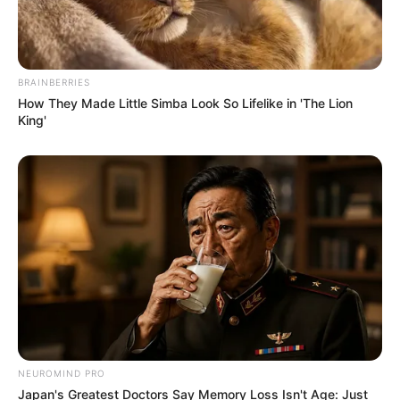
BRAINBERRIES
How They Made Little Simba Look So Lifelike in 'The Lion
King'
NEUROMIND PRO
Japan's Greatest Doctors Say Memory Loss Isn't Age: Just