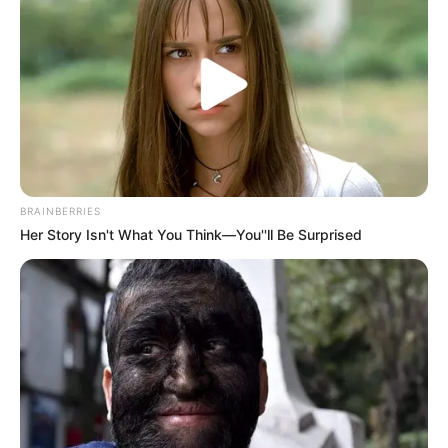
Unpassende und gesetzeswidrige Einträge werden
unverzüglich gelöscht.
*Pflichtfelder
Das Wissen, das die Bauern schon seit Jahrtausenden
BRAINBERRIES
bei der Tier- und Pflanzenzucht anwenden, hatte
Her Story Isn't What You Think—You''ll Be Surprised
Charles Darwin 1858 der universitären Welt gelehrt. Die
mussten die Abstammungslehre ja endlich auch mal
lernen.
weitere Kalauer
Quermania folgen:
Impressum & Kontakt
Smartphone Startseite