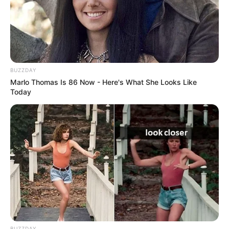
Bademöglichkeiten. Informationen unter
www.irrlan
d.de
.
Rheinmuseum in Emmerich - Anhand von mehr als
140 Schiffsmodellen wird die historische
Entwicklung der Rheinschifffahrt dokumentiert.
BUZZDAY
Weiterhin gibt es Fotodokumentationen und
Marlo Thomas Is 86 Now - Here's What She Looks Like
originale Schiffsteile zu sehen. Weitere
Today
Informationen mit der Internetsuche:
Rheinmuseum i
n Emmerich
.
Rees - Die unmittelbar am Rhein liegende Stadt gilt
als die älteste Stadt am Niederrhein. Zu sehen sind
die zum Teil noch recht gut erhaltene Stadtmauer mit
dem kostenlos zu besteigenden Mühlenturm und
zwei begehbaren Kasematten sowie mehrere
historische Adelssitze im Umland. Außerdem gibt es
in der Stadt einen Skulpturenpark und einen
Planetenweg. Informationen unter
www.rees-erlebe
BUZZDAY