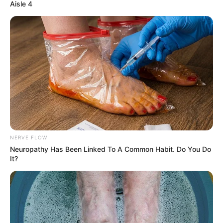
Aisle 4
Wasserstraßenkreuz.
Kaiser-Wilhelm-Denkmal an der Porta
Westfalica
Das 1896 zu Ehren von Kaiser Wilhelm I.
erbaute Denkmal ist das Wahrzeichen der
Porta Westfalica. Es steht weit sichtbar an der Ostflanke
des Wittekindsberges, oberhalb von Barkhausen und
gehört zu den
beliebtesten Ausflugszielen in Nordrhein-
Westfalen
.
NERVE FLOW
Industriemuseum Glashütte Gernheim
Neuropathy Has Been Linked To A Common Habit. Do You Do
It?
Wie in alten Zeiten wird in der
frühindustriellen Glashütte aus dem 19.
Jahrhundert wieder Glas produziert und
kunstvoll geschliffen. Das alles passiert unter den Blicken
der Museumsbesucher, die darüber hinaus an vielen
Stellen Einblicke in die Vergangenheit erhalten.