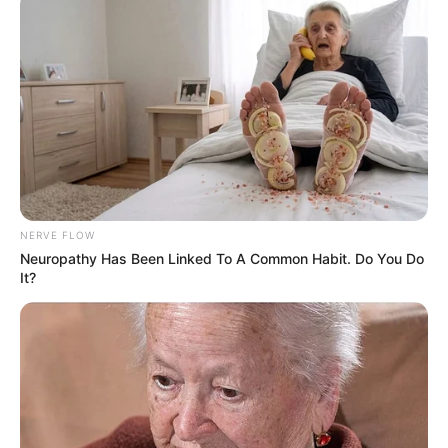
NERVE FLOW
Neuropathy Has Been Linked To A Common Habit. Do You Do
It?