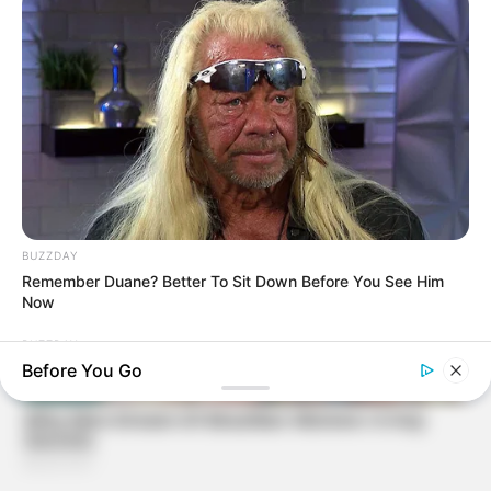
BUZZDAY
Remember Duane? Better To Sit Down Before You See Him
Now
BUZZDAY
Before You Go
Eagle Catches Pet Bunny In Yard -Watch What The Neighbor
Did Next