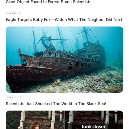
Giant Object Found In Forest Stuns Scientists
Preußen-Museum Nordrhein-Westfalen - Anhand
einer Ausstellung wird in der ehemaligen, 1829
BUZZDAY
erbauten Defensionskaserne in Minden über die fast
Eagle Targets Baby Fox—Watch What The Neighbor Did Next
350 Jahre dauernde brandenburgisch-preußische
Vergangenheit Mindens und Westfalens erinnert.
Informationen unter
web.preussen
museum.de
.
Bergwerk Kleinenbremen - Ein Besucherbergwerk
in
Porta Westfalica
mit unterirdischem See (Blaue
Lagune). Das durch den Abbau von Eisenerz
entstandene Bergwerk wurde von der Akademie der
Geowissenschaften in Hannover zum Nationalen
Geotop erklärt. Informationen unter
www.bergwerk-kl
einenbremen.de
.
BUZZ DAY
Potts Park - Ein Freizeit- und Erlebnispark zum
Scientists Just Shocked The World In The Black Sea!
Mitmachen und Mitlachen in Minden. Informationen
unter
www.pottspark-minden.de
.
Museumshof Rahden - Auf einem vollständig