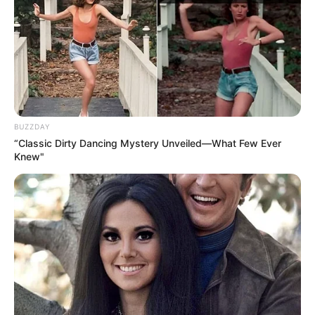
eingerichteten Bauerngehöft nebst Nebengebäuden
zeigt das Freilichtmuseum in Rahden die bäuerliche
Lebensweise des 19. Jahrhunderts. Informationen
unter
de.wikipedia.org/
wiki/Museumshof Rahden
.
Freizeitbad Atoll in Espelkamp - Mit Rutsche,
Wildwasserkanal, Grotte, Whirlpool, Sauna und
vielem mehr ist das Freizeitbad in Espelkamp für
BUZZDAY
“Classic Dirty Dancing Mystery Unveiled—What Few Ever
alle Badelustigen und für die ganzen Familie das
Knew"
richtige Ausflugsziel für Sport, Erholung und
Entspannung. Informationen unter
www.atoll-espelk
amp.de
.
Bali Therme in Bad Oeynhausen am Kurpark - Das
bezaubernde Flair an den Stränden des
indonesischen Inselparadieses kann in Bad
Oeynhausen genossen werden. In den warmen
Innen- und Außenbecken und im Saunagarten mit
seinen Holzpfaden können sich die Badegäste wie