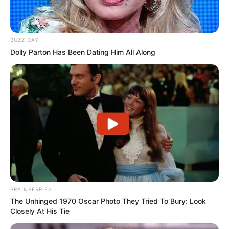
Touristen- und Freizeitattraktionen in der Region
Kreis Minden-Lübbecke mit der Umkreissuche:
Bad Oeynhausen
-
BUZZ DAY
Espelkamp und Rahden
-
Dolly Parton Has Been Dating Him All Along
Lübbecke
-
Petershagen
-
Porta Westfalica
Veranstaltungstipps für den Kreis Minden-
Lübbecke:
Aufführungen, Partys, Feste und
Veranstaltungen in
Minden
und im Umland, die auf den Seiten selber
eingetragen werden können.
BRAINBERRIES
Veranstaltungen in Bad Oeynhausen
, inklusive
Silv
The Unhinged 1970 Oscar Photo They Tried To Bury: Look
Closely At His Tie
ester
und
Fasching
.