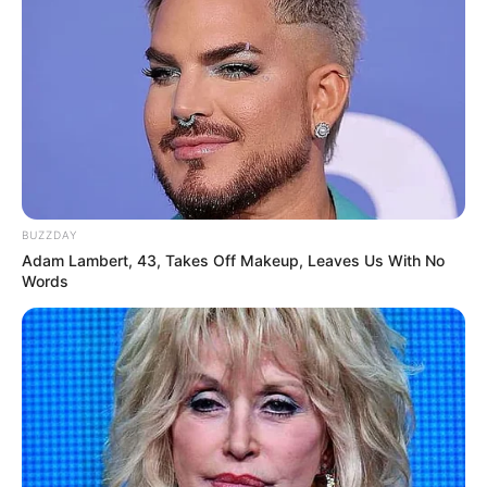
und Porta Westfalica gibt es umfangreiche Sport-
und Bademöglichkeiten, wie Surfen, Segeln,
Tretbootfahren, Paddeln, Kanusport und
Beachvolleyball. Informationen unter
www.grosser
w
eserbogen.de
.
Mühlen im Kreis Minden-Lübbecke - Noch 43 Wind-,
Wasser- und Rossmühlen sind in dem an der Weser
liegenden Landkreis erhalten, von denen einige
abwechselnd an Mahl- und Backtagen in Betrieb
BUZZDAY
sind und die Besucher anlocken. Informationen
Adam Lambert, 43, Takes Off Makeup, Leaves Us With No
Words
unter
www.muehlenverein-minden-luebbecke.de
.
Wir freuen uns über Ihre Tipps zu Sehenswürdigkeiten,
Ausflugszielen und Freizeitangeboten im Kreis Minden-
Lübbecke, die in den nachfolgenden Eingabefeldern
online eingetragen werden können.