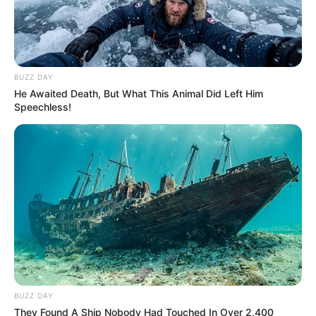
Smartphone Startseite
BUZZ DAY
Suchen:
He Awaited Death, But What This Animal Did Left Him
Speechless!
Auf einigen Seiten dieses Projektes sind Affiliate-
Angebote integriert. Wenn etwas darüber gebucht oder
gekauft wird, ist das eine Unterstützung, ohne dass sich
dadurch der Preis ändert.
BUZZ DAY
They Found A Ship Nobody Had Touched In Over 2,400