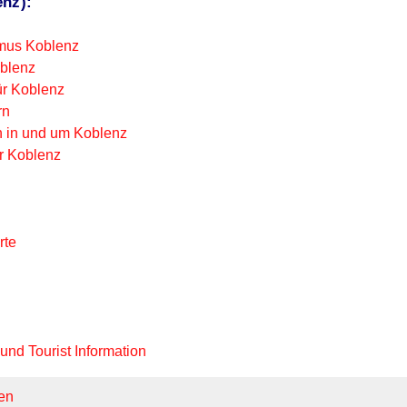
enz):
mus Koblenz
blenz
ür Koblenz
rn
n in und um Koblenz
ür Koblenz
rte
nd Tourist Information
en