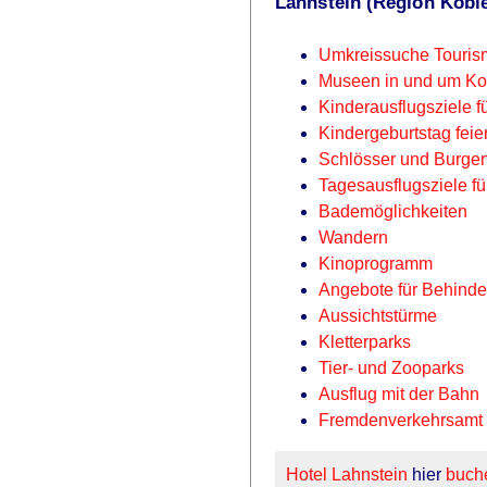
Lahnstein (Region Kobl
Umkreissuche Touris
Museen in und um Ko
Kinderausflugsziele f
Kindergeburtstag feie
Schlösser und Burge
Tagesausflugsziele f
Bademöglichkeiten
Wandern
Kinoprogramm
Angebote für Behinde
Aussichtstürme
Kletterparks
Tier- und Zooparks
Ausflug mit der Bahn
Fremdenverkehrsamt u
Hotel Lahnstein
hier
buch