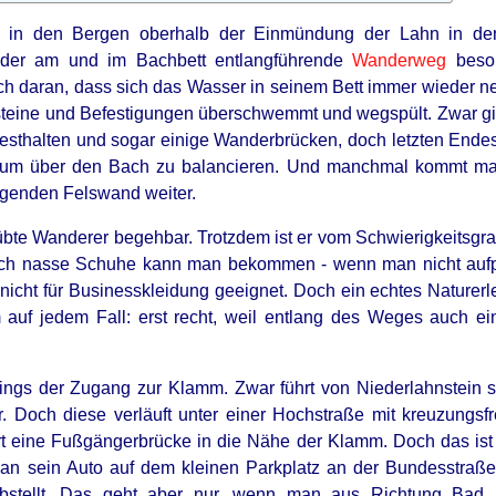
h in den Bergen oberhalb der Einmündung der Lahn in den 
t der am und im Bachbett entlangführende
Wanderweg
beson
uch daran, dass sich das Wasser in seinem Bett immer wieder 
steine und Befestigungen überschwemmt und wegspült. Zwar g
Festhalten und sogar einige Wanderbrücken, doch letzten Ende
, um über den Bach zu balancieren. Und manchmal kommt ma
egenden Felswand weiter.
eübte Wanderer begehbar. Trotzdem ist er vom Schwierigkeitsgr
lich nasse Schuhe kann man bekommen - wenn man nicht aufpa
icht für Businesskleidung geeignet. Doch ein echtes Naturerle
uf jedem Fall: erst recht, weil entlang des Weges auch ein
rdings der Zugang zur Klamm. Zwar führt von Niederlahnstein
r. Doch diese verläuft unter einer Hochstraße mit kreuzungsf
rt eine Fußgängerbrücke in die Nähe der Klamm. Doch das ist 
man sein Auto auf dem kleinen Parkplatz an der Bundesstraße
abstellt. Das geht aber nur, wenn man aus Richtung Bad