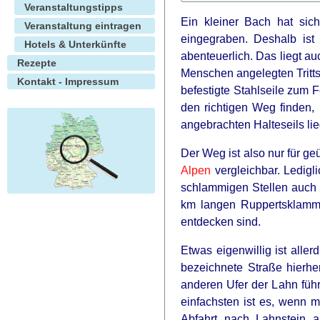
Veranstaltungstipps
Ein kleiner Bach hat sic
Veranstaltung eintragen
eingegraben. Deshalb is
Hotels & Unterkünfte
abenteuerlich. Das liegt a
Rezepte
Menschen angelegten Tritt
Kontakt - Impressum
befestigte Stahlseile zum 
den richtigen Weg finden
angebrachten Halteseils li
Der Weg ist also nur für g
Alpen
vergleichbar. Ledig
schlammigen Stellen auch n
km langen Ruppertsklamm a
entdecken sind.
Etwas eigenwillig ist alle
bezeichnete Straße hierhe
anderen Ufer der Lahn füh
einfachsten ist es, wenn 
Abfahrt nach Lahnstein 