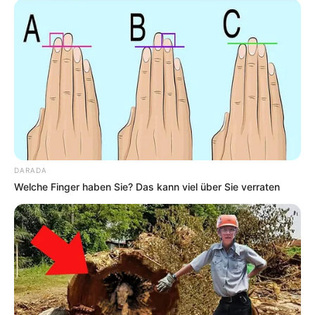
steht eine imposante Schlossanlage, die aus einer
mittelalterlichen Burg hervorging und wegen ihrer
365 Fenster, 52 Türen und zwölf Türme auch als
das Schloss des Jahres bezeichnet wird.
Informationen unter
de.wikipedia.org/wiki/
Schloss Ar
enfels
.
Burg Pyrmont - Die Burg steht in der Nähe von
Burg
Eltz
und gehörte auch eine Zeit lang den Grafen von
Eltz. Die Befestigung steht auf einem Felsen über
DARADA
einem Wasserfall der Eltz und wird wegen ihres
Welche Finger haben Sie? Das kann viel über Sie verraten
beeindruckenden Aussehens oft als schönste Ruine
der Eifel bezeichnet. Informationen unter
www.burg-
pyrmont.de
.
Weitere Schlösser und Burgen als Ausflugsziele für
Koblenz sind auch unter
Schlösser in Rheinland-Pfa
lz
und
Burgen in Rheinland-Pfalz
aufgelistet.
Hier geht es zu allen Ausflugszielen und