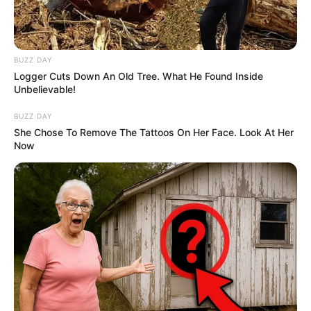
Sehenswürdigkeiten in und um
Koblenz, Lahnstein,
Nievern, Bad Ems, Becheln und Braubach
.
Außerdem sind in der Region
Stadt- und Erlebnisfüh
BUZZ DAY
rungen buchbar
.
Logger Cuts Down An Old Tree. What He Found Inside
Unbelievable!
BUZZ DAY
She Chose To Remove The Tattoos On Her Face. Look At Her
Die schönsten Schlösser und Burgen in
Now
Deutschland: