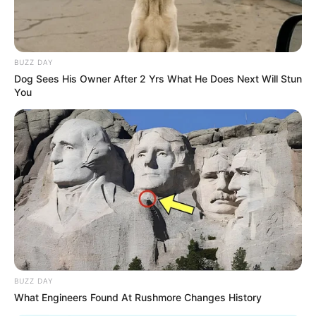
Abtei Rommersdorf in Neuwied - Im Stadtteil
Heimbach-Weis befindet sich die ehemalige
Prämonstratenserabtei Rommersdorf, die seit 1977
BUZZ DAY
durch einen Verein hervorragend instand gesetzt
Dog Sees His Owner After 2 Yrs What He Does Next Will Stun
wurde. Zur Abtei gehört auch eine liebevoll
You
gepflegte Parkanlage. Informationen unter
www.abte
i-rommersdorf.de
.
Schloss Schaumburg - Das Schloss wurde 1850 auf
dem Areal der Burg Schaumburg erbaut und erinnert
mit seinem neogotischen Stil an die Schlösser der
englischen Aristokraten. Informationen unter
de.wiki
pedia.org/
wiki/Schloss Schaumburg
.
Burg Maus - Romantische Burg in St. Goarshausen
am Rhein mit Adler- und Falkenhof. Informationen
unter
www.burg-maus.de
.
BUZZ DAY
What Engineers Found At Rushmore Changes History
Schloss Arenfels - Oberhalb von Bad Hönningen