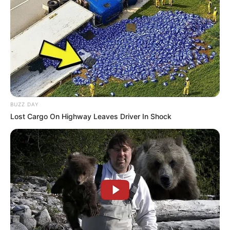
BUZZ DAY
Lost Cargo On Highway Leaves Driver In Shock
Und hier sind die
schönsten Burgen
zu sehen.