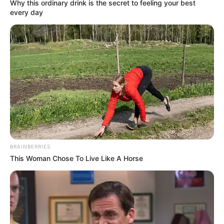
Why this ordinary drink is the secret to feeling your best
umgebener Fremdenverkehrs- und
every day
Touristenort an der Mosel mit Schlössern,
Burgen, Kapellen und Weinbauernhöfen.
Marksburg
Die sehr gut erhaltene mittelalterliche Burg
am Mittelrhein gilt als die typische
deutsche Ritterburg. Wegen ihres
ursprünglichen und märchenhaften Aussehens dient sie
auch als Vorlage für Burgmodelle. Deshalb wurde sie
sogar in Japan originalgetreu nachgebaut.
BRAINBERRIES
This Woman Chose To Live Like A Horse
Burgen Sterrenberg und Liebenstein
Die 1034 als Reichsburg erwähnte Burg
Sterrenberg ist die älteste erhaltene Burg
am Mittelrhein. Sie bildet mit der
benachbarten Burg Liebenstein das Burgenpaar der so
genannten "Feindlichen Brüder", die eines von vielen zum