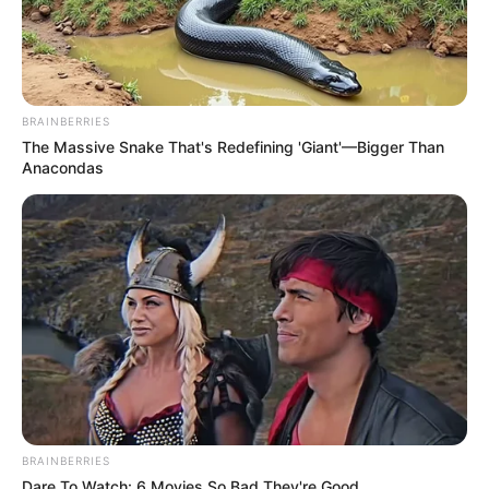
BRAINBERRIES
The Massive Snake That's Redefining 'Giant'—Bigger Than
Anacondas
BRAINBERRIES
Dare To Watch: 6 Movies So Bad They're Good