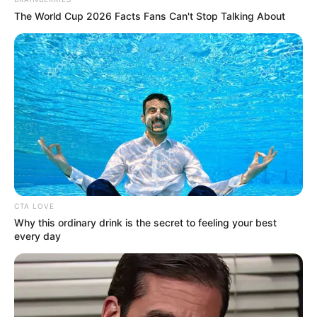
Weit sichtbar steht die imposante
The World Cup 2026 Facts Fans Can't Stop Talking About
Doppelburg mit ihren beiden Bergfrieden
auf einem Weinberg oberhalb von Alken, in
der imposanten Felsenlandschaft des Moseltals.
Burgruine Ehrenburg
Versteckt in den Wäldern des Hunsrücks
liegt bei Brodenbach eine Burgruine mit
zweitürmigem Bergfried, auf einem
Felssporn oberhalb des Ehrbachtals.
Burg Rheinfels in St. Goar
CTA LOVE
Nach dem Ausbau der mittelalterlichen
Why this ordinary drink is the secret to feeling your best
every day
Burg zur Festung (17. Jahrhundert), war
die heute zum
UNESCO-Welterbe
gehörende Burg die größte Befestigungsanlage am
Mittelrhein. Auch wenn hiervon hauptsächlich nur noch
Ruinen zeugen, ist der Eindruck immer noch gewaltig. Es