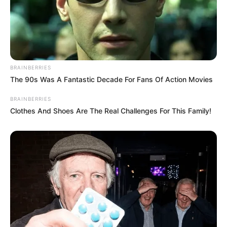
bezeichnet. Sie steht oberhalb der
Ortschaft Burgschwalbach und hat keine
Gemeinsamkeiten mit der Stadt Bad Schwalbach im
benachbarten
Rheingau-Taunus-Kreis
.
Burgruine Hohenstein
BRAINBERRIES
The 90s Was A Fantastic Decade For Fans Of Action Movies
Anhand der starken Mauern kann man die
einstige Größe der mächtigen, über dem
BRAINBERRIES
Aartal stehenden Grafenburg noch gut
Clothes And Shoes Are The Real Challenges For This Family!
erkennen. Die kostenlos zu besichtigende Anlage ist das
Wahrzeichen und der Namensgeber der Gemeinde
Hohenstein im Untertaunus.
Maria Laach
Die hervorragend erhaltene sechstürmige
Kirche der Abtei Maria Laach, am Laacher
See in der Eifel, gilt als eines der
schönsten
Baudenkmäler der romanischen Baukunst
in