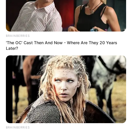
Schlossanlagen und Burgen, weshalb diese hier bzw. auf
den nachfolgenden Seiten ebenfalls aufgelistet sind,
ebenso wie Burgruinen, Festungen, Wehrkirchen, Städte
mit Burgen oder Schlössern und rekonstruierte
Befestigungen aus antiken Zeiten.
BRAINBERRIES
'The OC' Cast Then And Now - Where Are They 20 Years
Later?
Sehenswerte Schlösser, Burgen und Klöster in und
um Koblenz, Lahnstein, Nievern, Bad Ems,
Becheln und Braubach:
Schloss Sayn
Ein prunkvolles Anwesen, das heute als
Rheinisches Eisenkunstguss-Museum
dient und in dessen Schlosspark der
Garten der Schmetterlinge
viele Gäste anlockt. Es liegt
unterhalb der
Burg Sayn
, dem Sitz der Vorfahren der
Fürsten von Sayn-Wittgenstein.
BRAINBERRIES