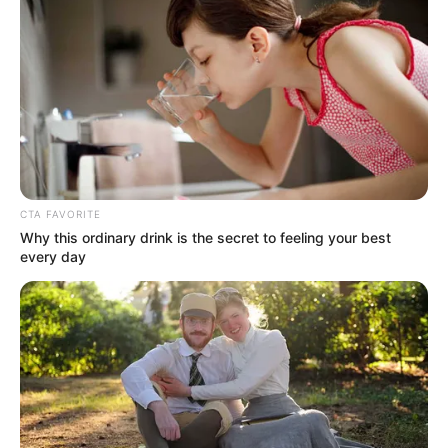
Suchen:
Auf einigen Seiten dieses Projektes sind Affiliate-
Angebote integriert. Wenn etwas darüber gebucht oder
CTA FAVORITE
gekauft wird, ist das eine Unterstützung, ohne dass sich
Why this ordinary drink is the secret to feeling your best
dadurch der Preis ändert.
every day