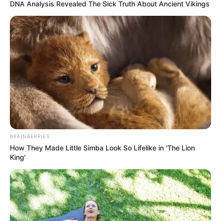
DNA Analysis Revealed The Sick Truth About Ancient Vikings
Abtei Sayn
Mit seinen romanischen, gotischen und
barocken Bauteilen, zu denen auch ein
uralter Kreuzgang gehört, ist die Abtei
Sayn eine von mehreren Sehenswürdigkeiten im Umfeld
von
Schloss Sayn
in Bendorf-Sayn.
Burg Sayn
Die heute noch in Teilen erhaltene Anlage
gilt als ehemalige Burg der Grafen von
Sayn auch als ein Stammsitz der Fürsten
BRAINBERRIES
von Sayn-Wittgenstein.
How They Made Little Simba Look So Lifelike in 'The Lion
King'
Schloss Engers
Ein unmittelbar am Rhein stehendes
aufwendig ausgestattetes spätbarockes
Schloss, in dessen Museum alte
Musikinstrumente und Gemälde gezeigt werden.