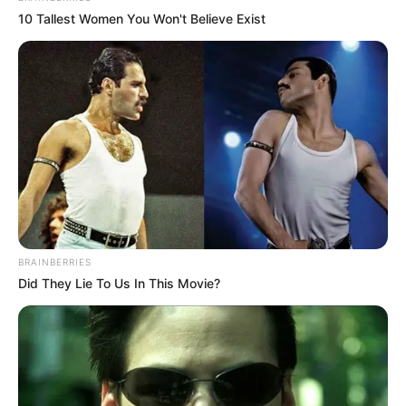
Ruine kann besichtigt werden und es gibt auch ein
10 Tallest Women You Won't Believe Exist
Burgmuseum.
St. Lubentius Dietkirchen
Schon durch ihre Lage auf einem Felsen
über der Lahn fällt die aus dem 11.
Jahrhundert stammende romanische
Stiftskirche besonders ins Auge. Sie war bis ins 13.
Jahrhundert hinein die bedeutendste Kirche des
Lahngaus und ist sogar älter als der Limburger Dom.
Zusammen mit den Nebengebäuden und der
Kirchenmauer hat die Anlage auch Ähnlichkeiten mit einer
BRAINBERRIES
Burg. Sie ist damit ein bedeutendes Baudenkmal aus der
Did They Lie To Us In This Movie?
Zeit des Mittelalters.
Burg Schwalbach
Oft wird die vergleichsweise gut erhaltene
Burgruine als schönste Burg im Taunus