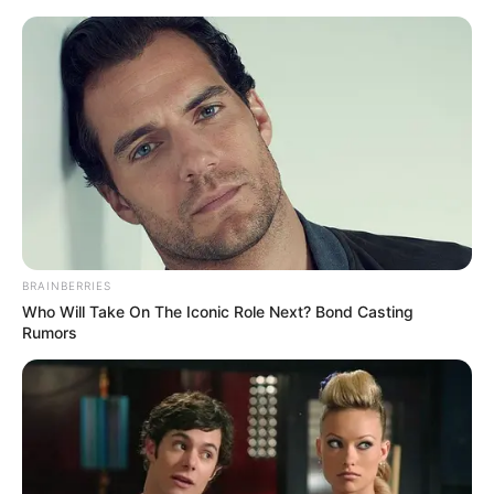
Mittelrhein - Schlösser, Burgen und Klosteranlagen in
und um Koblenz, Lahnstein, Nievern, Bad Ems,
Becheln und Braubach
Ausflugsziele
Hotels
Veranstaltungen
Heute ist Hohes Friedersfest (in Augsburg ein Feiertag):
Sonnabend, der 08.08.2026
BRAINBERRIES
Who Will Take On The Iconic Role Next? Bond Casting
Hier werden als Sehenswürdigkeiten und Ausflugsziele
Rumors
lohnende Schlösser und Burgen in und in der Umgebung
von Koblenz, Lahnstein, Nievern, Bad Ems, Becheln und
Braubach vorgestellt und beschrieben. Sie gehören zu
den Touristenzielen in der Ausflugsregion Mittelrhein
nebst angrenzenden Gebieten. Außerdem haben auch
Klosteranlagen oft eine große Ähnlichkeit mit