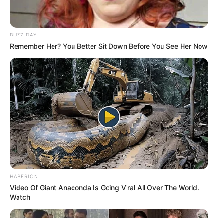
der beliebtesten Sehenswürdigkeiten am Mittelrhein.
Wahrzeichen der Stadt ist die
Ruine der gotischen
Wernerkapelle
.
BUZZ DAY
Remember Her? You Better Sit Down Before You See Her Now
Burg Pfalzgrafenstein
Mit der Personenfähre von Kaub aus zur
Insel mit der Burg Pfalzgrafenstein zu
fahren ist immer ein Erlebnis. Die inmitten
des Rheins stehende Burg gehört zum UNESCO-
Welterbe Mittelrheintal.
Links zu sehenswerten Schlössern, Burgen und
Klosteranlagen in und um Koblenz, Lahnstein,
Nievern, Bad Ems, Becheln und Braubach:
HABERION
Video Of Giant Anaconda Is Going Viral All Over The World.
Burg Lahneck - Die Burg steht gegenüber von
Watch
Schloss Stolzenfels oberhalb der Einmündung der
Lahn in den Rhein und gehört zu den vielen