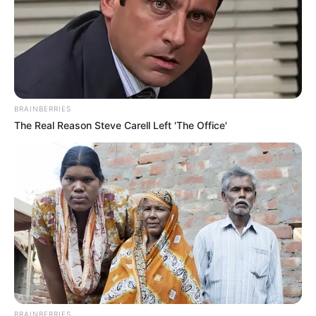
kann ein Burgmuseum besucht werden. Außerdem ist ein
großer Teil der Wehrgänge begehbar und es gibt sogar
unterirdische Minengänge.
Burg Schönburg in Oberwesel
Zurecht scheint die oberhalb von
BRAINBERRIES
Oberwesel stehende Burg den passenden
The Real Reason Steve Carell Left 'The Office'
Namen zu tragen. Die Anlage ist
außerdem recht groß, da hier teilweise drei Herrscher
gleichzeitig residiert hatten. Sehr beeindruckend ist die
gewaltige Schildmauer, die gegen Angriffe von der
Bergseite errichtet wurde.
Burg Runkel
Zusammen mit einer steinernen Brücke
aus dem 15. Jahrhundert ergibt die
gewaltige, hoch über der Lahn stehende
Anlage ein besonders romantisches Panorama. Die
BRAINBERRIES