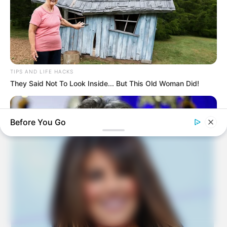
TIPS AND LIFE HACKS
They Said Not To Look Inside... But This Old Woman Did!
Before You Go
BUZZ DAY