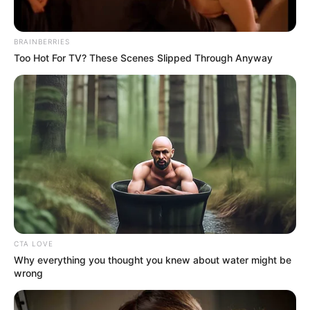
BRAINBERRIES
Too Hot For TV? These Scenes Slipped Through Anyway
Wäre es nicht besser, wenn sich die Präsidenten und
Generäle mit Knüppeln gegenseitig erschlagen würden,
statt mit ihren Herdenarmeen so viele andere Menschen
zu ermorden?
weitere Kalauer
Quermania folgen:
Impressum & Kontakt
Smartphone Startseite
CTA LOVE
Why everything you thought you knew about water might be
wrong