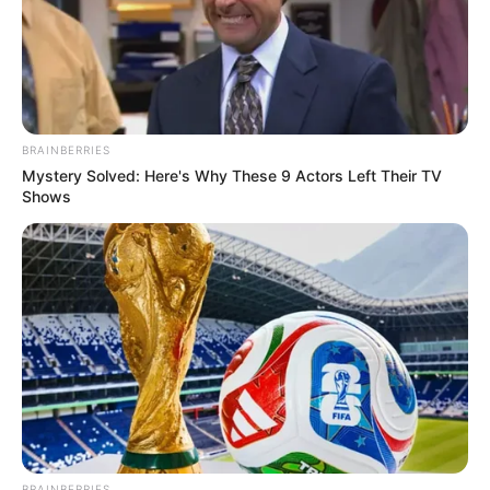
Weltkulturerbe Oberes Mittelrheintal gehörendes
Ausflugsziel sind.
Diez
Die kleine Altstadt von Diez liegt unterhalb
BRAINBERRIES
einer mittelalterlichen Grafenburg. Sie ist
Mystery Solved: Here's Why These 9 Actors Left Their TV
sehr romantisch auch dank der Stiftskirche
Shows
und mehrerer Burgmannenhäuser aus dem 13. und
14.Jahrhundert.
Burg Eltz
Eine der schönsten Burgen Deutschlands,
die sich bereits seit mehr als 800 Jahren
im Besitz der Grafen von Eltz befindet und
nie erobert oder zerstört wurde.
Burg Thurant
BRAINBERRIES