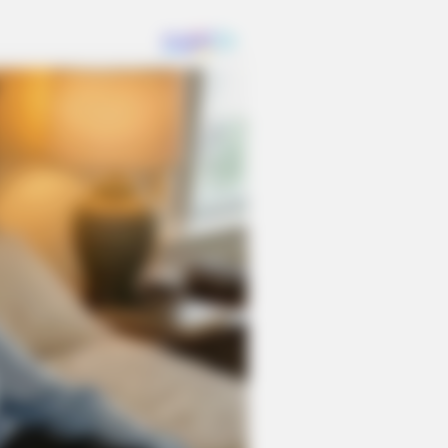
BERRIES
Astonishingly Beautiful Cave
rches