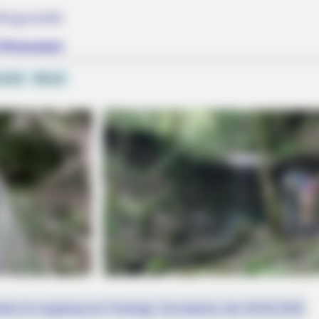
lugsziele
d Römerpfad
rück
Mosel
fest (in Augsburg ein Feiertag): Sonnabend, den 08.08.2026