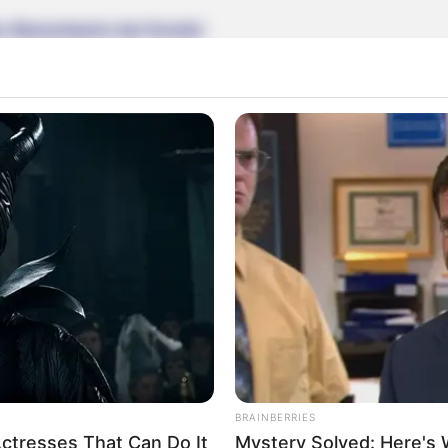
s Butzerbachs bei Kordel:
iesem Ausflugsziel
berechnet werden
. Außerdem bieten wir
an, für den Import in Navigationsgeräten und in Google Ear
d) = 49.8246 und Longitude (entspricht dem Längengrad) = 6.64
platz unterhalb der Burgruine Ramstein zugänglichen Wass
mstein Bahnhofstraße in Kordel) als Markierung und mit
Park
Map:
BRAINBERRIES
ctresses That Can Do It
Mystery Solved: Here's 