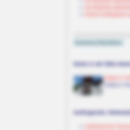
de.wikipedia.org/
wiki/
de.wikipedia.org/
wiki/
Dieses Ausflugsziel a
Kostenlose Reiseführer
Hotels in der Nähe dies
Hotels in Tri
Hotels in Tr
Ausflugsziele, Sehenswü
Umkreissuche Touri