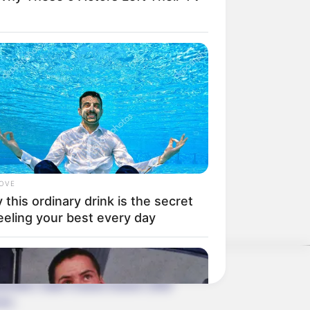
LOVE
this ordinary drink is the secret
e und kommerzielle Zwecke kostenlos
eeling your best every day
nwenden, hatte Charles Darwin 1858
nen.