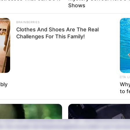
Shows
BRAINBERRIES
 zeigen
.
Clothes And Shoes Are The Real
Challenges For This Family!
altung kostenlos eintragen:
CTA 
ably
Why 
 dieser Seite dürfen unter bestimmten Bedingungen für privat
to f
siehe
Bilderfreigabe
.
 schon seit Jahrtausenden bei der Tier- und Pflanzenzucht a
hrt. Die mussten die Abstammungslehre ja endlich auch mal ler