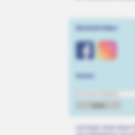
Quermania folgen:
BRAINBERRIES
The 90s Was A Fantastic Decade F
Suchen:
Movies
BRAINBERRIES
Hollywood's Inaccurate Portrayal 
Reality – Take A Look Inside
Auf einigen Seiten dieses P
eine Unterstützung, ohne da