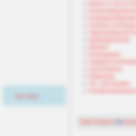
Museen in und um S
Kinderausflugsziele 
Kindergeburtstag feie
Schlösser und Burge
Tagesausflugsziele f
Bademöglichkeiten
Wandern
Kinoprogramm
Angebote für Behinde
Aussichtstürme
Kletterparks
Tier- und Zooparks
Fremdenverkehrsamt un
Hier werben
Hotel Schweich
hier
buch