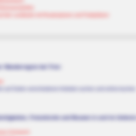
Butzerbach
Genovevahöhle
uf der Landkarte mit Routenplaner und Parkplätzen
er Wanderregion bei Trier:
er
ier auf Seiten verschiedener Anbieter suchen und online buchen
rdigkeiten, Freizeitziele und Museen in und im Umkrei
smus Schweich