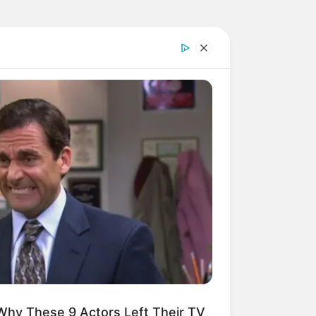
 die GPS-Daten als Wegpunkt zum
th. Die
GPS-Daten
lauten: Latitude
55.
erfälle des Butzerbachs (Eingabe
plätzen
auf dem Stadtplan bzw. der
Why These 9 Actors Left Their TV