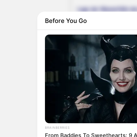
Lage der Wasserfälle de
Before You Go
Hier kann die
Route zu d
Download im GPX-Format
(entspricht dem Breitengra
Die von einem Wanderpark
Navigationsgerät: Burg Ra
Landkarte von OpenStreet
BRAINBERRIES
From Baddies To Sweethearts: 9 A