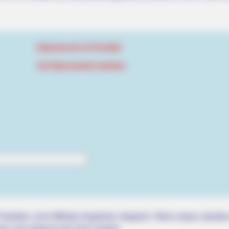
Impressum & Kontakt
Auf Quermania werben
BRAINBERRIES
or Fans Of Action
6 Best '90s Action Movi
Of
rojektes sind Affiliate-Angebote integriert. Wenn etwas darüber
ss sich dadurch der Preis ändert.