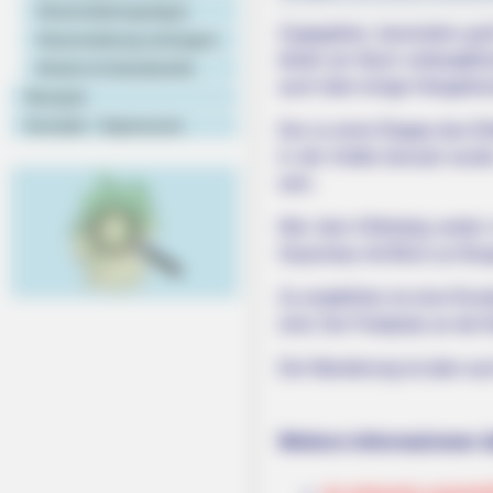
Veranstaltungstipps
Zugegeben, besonders groß 
Veranstaltung eintragen
direkt am Bach entlangfüh
Hotels & Unterkünfte
auch über einige Hängebrüc
Rezepte
Kontakt - Impressum
Der zu einer Etappe des E
in der Antike benutzt wurd
sein.
Wer dem Eifelsteig weiter
Geyersley mit Blick zur Bu
Zu empfehlen ist eine Rund
sind. Der Parkplatz an der 
Die Wanderung ist aber au
Weitere Informationen ü