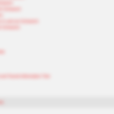
chweich
für Schweich
rn
n in und um Schweich
ür Schweich
rte
d Tourist Information Trier
en