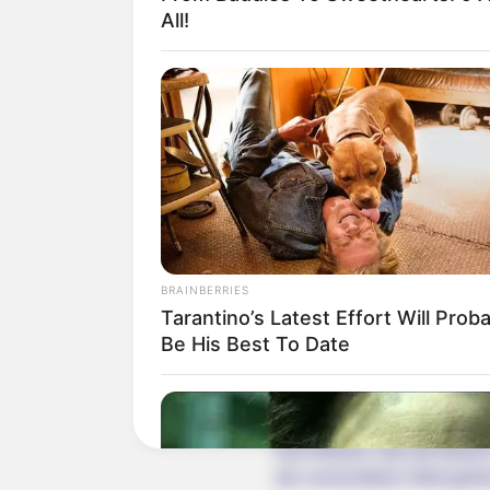
All!
Lageplan als
größere Karte
Deutschlandweit Veranst
BRAINBERRIES
Tarantino’s Latest Effort Will Prob
Bilderfreigabe: Die Bilder
Be His Best To Date
benutzt werden. Weiteres 
Das Wissen, das die Bauern
der universitären Welt gele