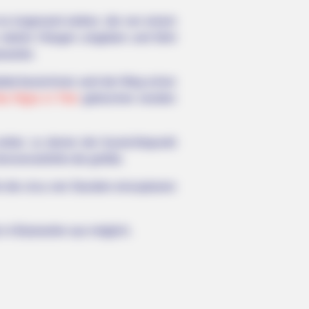
 es insgesamt sieben, die von einem
n steilen Hängen umgeben und führt
zweiler.
fad bezeichnet, weil der Weg schon
ta Nigra in Trier
gebrochen worden
vorbei, zu denen der Aussichtspunkt
Genovevahöhle die größte.
 die circa vier Stunden einzuplanen
in Butzweiler aus möglich.