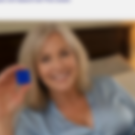
BRAINBERRIES
BRAIN
8 Movies Based On Real Stories That
17 
Give Us Shivers
Chu