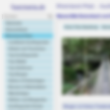
Rheinland-Pfalz - Ausf
Wasserfälle Butzerbach un
Startseite
Kreis Trier-Saarburg
Huns
Deutschland
Rheinland-Pfalz
Landkarte Ausflugsziele
Urlaub und Tourismus
Top Ausflugsziele
Top Städte
Top Schlösser
Top Burgen
Gärten & Parkanlagen
Museen & Werkstätten
Wandertipps
Höhlen und Bergwerke
Ausflugsziele Kinder
Morgen ist Hohes Friedens