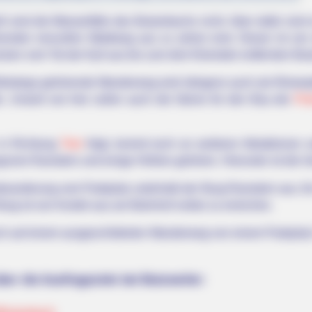
sind die Wasserfälle des Butzerbachs nicht. Aber dafür sind
renden reizvollen Waldweg aus zu sehen sind. Dieser ist vo
ken vom Tal der Kyll aus bis zum drei Kilometer entfernten But
ifelsteigs gehörende Wanderweg wird übrigens auch als Römerp
e. Unweit von hier sollen auch die Steine für den Bau der
Por
 in Richtung
Trier
folgt, kommt noch an weiteren Attraktionen 
rgruine Ramstein und einige Höhlen gehören. Hierunter ist die 
wanderung vom Parkplatz unterhalb der Burg Ramstein aus, für
Burg ist von Kordel aus am Bahnhof vorbei zu erreichen.
ch auf einem ausgeschilderten Wanderweg von einem Parkplatz 
ber die Ausflugsziele bei Butzweiler: