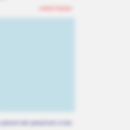
weitere Kalauer
es To Watch Today
 gebucht oder gekauft wird, ist das