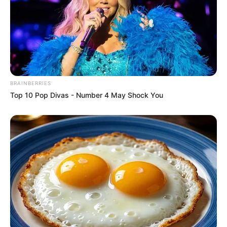
bieten wir die GPS-Daten als Wegpunkt zum
Download
im GPX-Format
an, für den Import in Navigationsgeräten
und in Google Earth. Die GPS-Daten lauten: Latitude =
50.9344 und Longitude = 14.0828.
Der Lilienstein auf der Landkarte von OpenStreetMap.
Unterhalb des Liliensteins befindet sich ein von
BRAINBERRIES
Waltersdorf aus erreichbarer Wanderparkplatz. Aber auch
Top 10 Pop Divas - Number 4 May Shock You
vom gegenüber der Stadt Königstein liegenden
Fähranleger aus führt ein Wanderweg zum Lilienstein.