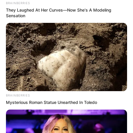
BRAINBERRIES
Kletterparks
They Laughed At Her Curves—Now She's A Modeling
Tier- und Zooparks
Sensation
Ausflug mit der Bahn
Fremdenverkehrsamt und Tourist Information
Puzzle
Hotel Bad Schandau
hier
buchen
BRAINBERRIES
Mysterious Roman Statue Unearthed In Toledo
Lage des Liliensteins:
Hier kann die
Route zu diesem Ausflugsziel
berechnet
werden
, auch vom
aktuellen Standort
aus
. Außerdem