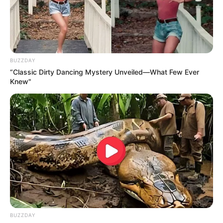
Suchen:
BUZZDAY
“Classic Dirty Dancing Mystery Unveiled—What Few Ever
Knew"
Auf einigen Seiten dieses Projektes sind Affiliate-
Angebote integriert. Wenn etwas darüber gebucht oder
gekauft wird, ist das eine Unterstützung, ohne dass sich
dadurch der Preis ändert.
BUZZDAY