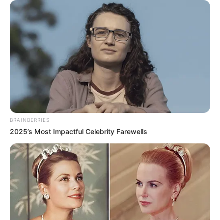
Felsplateau besucht und sogar besiedelt, denn es wurden
archäologische Funde aus der Stein- und Bronzezeit
gemacht. Außerdem stand hier um 1200 die Burg
Lilienstein, von der noch einige Mauerreste künden.
Auswahl von Veranstaltungen in Bad
Schandau und Umgebung:
BRAINBERRIES
Verkaufsausstellung: sommerfrisch und
2025’s Most Impactful Celebrity Farewells
lichtverwöhnt | KUNSTAUSSTELLUNG KÜHL |
geöffnet Mi-Fr 11-18 + Sa 11-19 Uhr | Dresden |
Nordstr. 5 | bis 5. September 2026
A. Balden-Wolff | L. Beck | S. Berndt | P. Bley l R.
Birnstengel | M. Chepisheva | H. Christoph | K.
Dennhardt | T. Ettl | C. Felixmüller | K. O. Götz | E.