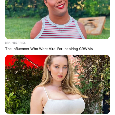
Ausflugsziele und Sehenswürdigkeiten im Umkreis
des Liliensteins (Rathen und Königstein):
Umkreissuche Tourismus Königstein
Museen in und um Königstein
BRAINBERRIES
Kinderausflugsziele für Königstein
The Influencer Who Went Viral For Inspiring GRWMs
Kindergeburtstag feiern
Schlösser und Burgen in und um Königstein
Tagesausflugsziele für Königstein
Bademöglichkeiten
Wandern
Kinoprogramm
Angebote für Behinderte
Aussichtstürme