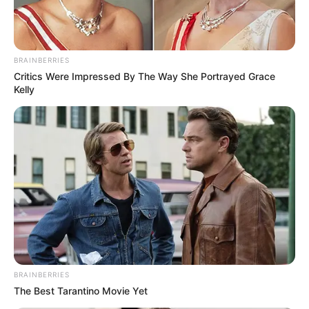
Hassebrauk | G. Hein | E. Hering | I. Hauptmann | E.
Heckel &v...
mehr
Stadt/Ort: Dresden
BRAINBERRIES
Beginn: 25.06.2026 00:00 Uhr
Critics Were Impressed By The Way She Portrayed Grace
Kelly
Ende: 05.09.2026 00:00 Uhr
Eintrittspreis: freier Eintritt
Weitere Informationen:
www.kunstausstellung-kuehl.
de
Internationales Dixieland Festival Dresden
Das Internationale Dixieland Festival Dresden findet
jährlich in der zweiten Maiwoche von Sonntag zu
Sonntag in zahlreichen Clubs, Gaststätten und auf
Bühnen statt. Höhenpunkte sind die große Dixie-
BRAINBERRIES
Nacht und der Jazz-Band-Ball im Kulturpalast
The Best Tarantino Movie Yet
Dresden am Sonnabend,...
mehr