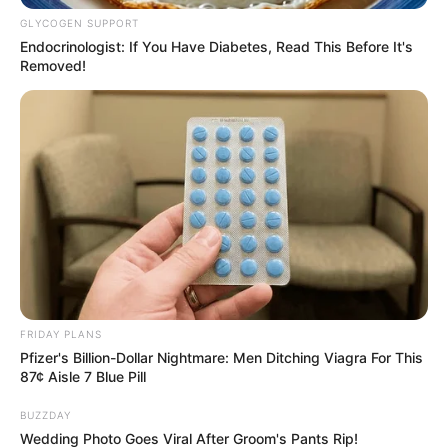
GLYCOGEN SUPPORT
Endocrinologist: If You Have Diabetes, Read This Before It's
Removed!
Lageplan als
größere Karte zeigen
.
Deutschlandweit Veranstaltung kostenlos
eintragen:
FRIDAY PLANS
Pfizer's Billion-Dollar Nightmare: Men Ditching Viagra For This
87¢ Aisle 7 Blue Pill
Bilderfreigabe: Die Bilder dieser Seite dürfen unter
bestimmten Bedingungen für private und kommerzielle
BUZZDAY
Zwecke kostenlos benutzt werden. Weiteres siehe
Wedding Photo Goes Viral After Groom's Pants Rip!