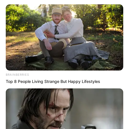
Sächsische Schweiz - Tafelberg Lilienstein
Sächsische Schweiz-Osterzgebirge
BRAINBERRIES
Top 8 People Living Strange But Happy Lifestyles
«
zurück
Sächsische Schweiz
weiter
»