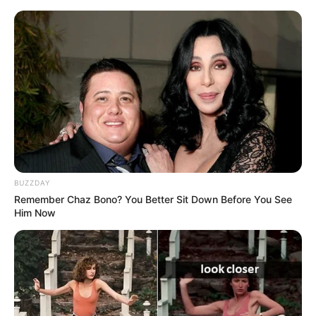
Bilderfreigabe
.
Das Wissen, das die Bauern schon seit Jahrtausenden
bei der Tier- und Pflanzenzucht anwenden, hatte
Charles Darwin 1858 der universitären Welt gelehrt. Die
mussten die Abstammungslehre ja endlich auch mal
lernen.
weitere Kalauer
BUZZDAY
Remember Chaz Bono? You Better Sit Down Before You See
Quermania folgen:
Impressum & Kontakt
Him Now
Smartphone Startseite