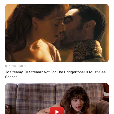
Sächsische Schweiz - Felsenburg Neurathen
Sächsische Schweiz-Osterzgebirge
BRAINBERRIES
To Steamy To Stream? Not For The Bridgertons! 9 Must-See
Scenes
«
zurück
Sächsische Schweiz
weiter
»