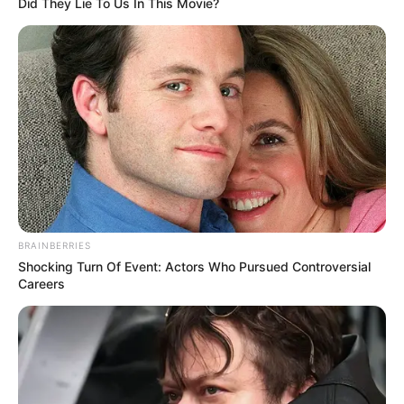
Did They Lie To Us In This Movie?
Suchen:
Auf einigen Seiten dieses Projektes sind Affiliate-
Angebote integriert. Wenn etwas darüber gebucht oder
gekauft wird, ist das eine Unterstützung, ohne dass sich
BRAINBERRIES
dadurch der Preis ändert.
Shocking Turn Of Event: Actors Who Pursued Controversial
Careers