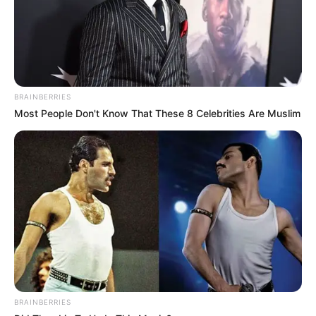
Zwecke kostenlos benutzt werden. Weiteres siehe
Bilderfreigabe
.
Das Wissen, das die Bauern schon seit Jahrtausenden
BRAINBERRIES
bei der Tier- und Pflanzenzucht anwenden, hatte
Most People Don't Know That These 8 Celebrities Are Muslim
Charles Darwin 1858 der universitären Welt gelehrt. Die
mussten die Abstammungslehre ja endlich auch mal
lernen.
weitere Kalauer
Quermania folgen:
Impressum & Kontakt
Smartphone Startseite
BRAINBERRIES