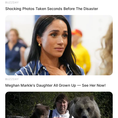
BUZZDAY
Shocking Photos Taken Seconds Before The Disaster
BUZZDAY
Meghan Markle's Daughter All Grown Up — See Her Now!