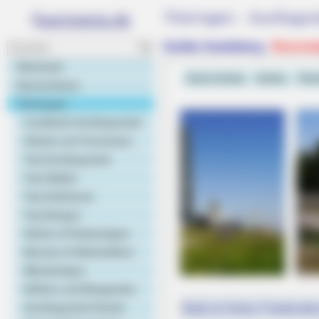
Thüringen - Ausflugsz
Großer Inselsberg -
Rennste
Startseite
Kreis Gotha
Gotha
Thür
Deutschland
Thüringen
Landkarte Ausflugsziele
Urlaub und Tourismus
Top Ausflugsziele
Top Städte
Top Schlösser
Top Burgen
Gärten & Parkanlagen
Museen & Werkstätten
Wandertipps
Höhlen und Bergwerke
Ausflugsziele Kinder
Bald ist Hohes Friedensfe