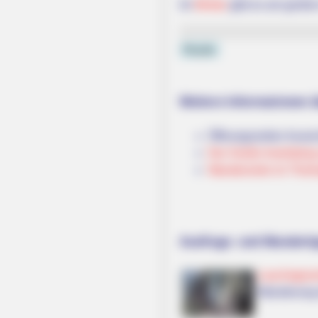
Im
Winter
gibt es am großen
Puzzle
Weitere Informationen ü
Öffnungszeiten Aussic
Der Große Inselsberg
Wanderziele im Thüri
Ausflugs- und Wanderti
Lauchagrun
Wanderung d