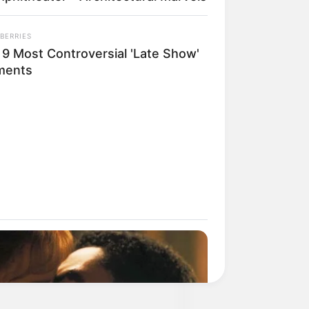
. Er ist über die Autobahn 4, Abfahrt
BERRIES
 9 Most Controversial 'Late Show'
terode zweigt eine ausgeschilderte
ments
Tabarz und vom Parkplatz Grenzwiese
ps: