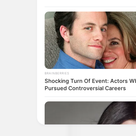
50.8511 und Longitude = 1
Der Große Inselsberg liegt
Waltershausen (Nr. 41) gu
Straße zum Inselsberg ab. 
aus (Oldtimerbus und Ausfl
Nachfolgend der Große Ins
BRAINBERRIES
Shocking Turn Of Event: Actors W
Pursued Controversial Careers