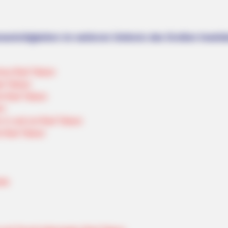
nswürdigkeiten im weiteren Umkreis des Großen Inselsb
mus Bad Tabarz
d Tabarz
ür Bad Tabarz
rn
 in und um Bad Tabarz
ür Bad Tabarz
rte