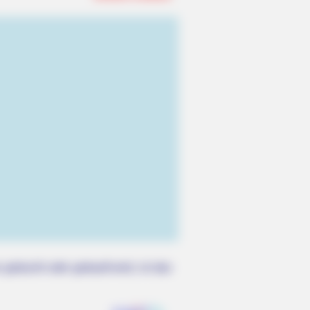
BERRIES
t People Don't Know That These 8
ebrities Are Muslim
Horses To A Whole New Level
 gebucht oder gekauft wird, ist das