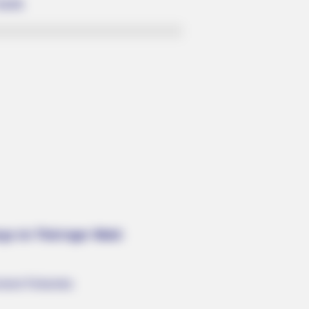
ilift.
rgs im Thüringer Wald:
inem Felsentor.