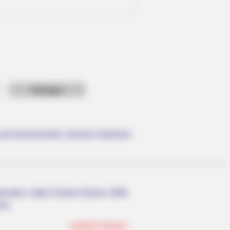
t For The Bridgertons! 9 Must-
e und kommerzielle Zwecke kostenlos
nwenden, hatte Charles Darwin 1858
nen.
weitere Kalauer