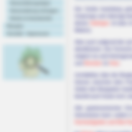
Veranstaltungstipps
Der Große Inselsberg ge
Veranstaltung eintragen
Ursprungs und überragt deu
Hotels & Unterkünfte
dieses
Gebirges
ist (das 
Rezepte
Metern).
Kontakt - Impressum
Aber auch aufgrund der au
identifizieren. Die Fernsi
möglich ist, wird thüringen
zum
Brocken
im
Harz
.
Unmittelbar über die Berg
Grenze zwischen dem Für
Seiten der Bergspitze Gast
bewirkt auch heute noch, 
Alle gastronomischen Ei
Grenzwiese kann zudem in
Hochseilgarten und Wie-Fl