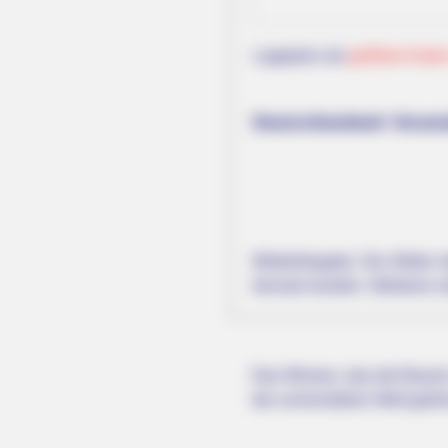
Lageplan als
größere Karte
Deutschlandweit Veranst
BRAINBERRIES
If Looks Could Kill, These Women
Bilderfreigabe: Die Bilder
benutzt werden. Weiteres 
Das Wissen, das die Bauern
der universitären Welt gele