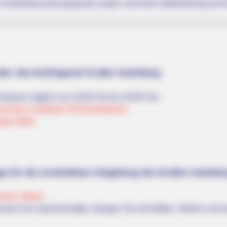
 Inselsberg viele gespurte Loipen und einen Abfahrtshang mit Sk
ber das Ausflugsziel Großer Inselsberg:
htsturm: täglich von 10:00 Uhr bis 16:00 Uhr.
 auf der Landkarte mit Routenplaner
nger Wald
pp für die unmittelbare Umgebung des Großen Inselsbe
d bei Tabarz
urch ein märchenhaftes, felsiges Tal mit Klüften, Höhlen und e