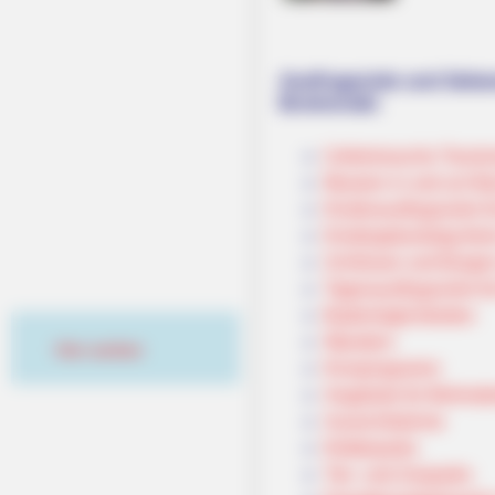
Ausflugsziele und Sehe
Brotterode:
Umkreissuche Touris
Museen in und um Ba
Kinderausflugsziele f
Kindergeburtstag feie
Schlösser und Burgen
Tagesausflugsziele f
Bademöglichkeiten
Wandern
Hier werben
Kinoprogramm
Angebote für Behinde
Aussichtstürme
Kletterparks
Tier- und Zooparks