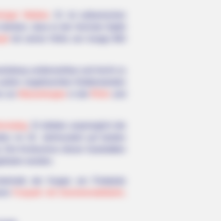
ringer Waldes
. Er ist vulkanischen
 denken, dass er der höchste Gipfel
pf
mit seiner Höhe von knapp 983
elsberg unübersehbar und leicht zu
ei außen angebrachten Kletterwänden
is zur
Wasserkuppe
in der
Rhön
und
nnsteig
. Er bildete ursprünglich die
n im 19. Jahrhundert auf beiden
. Die Konkurrenz dieser Gaststätten
geboten werden.
Unterhalb der Kuppe am Parkplatz
inem
Funpark mit Sommerrodelbahn,