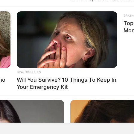
0.4660.
 zirka 30 Kilometer südwestlich von
Gotha
im
Landkreis Gotha
BRAIN
Top
t zu erreichen. An der Landstraße zwischen Tabarz und Brot
Mo
Möglich ist auch die Anfahrt mit dem Inselsbergexpress von 
ugsbahn).
elsberg im Thüringer Wald auf der Landkarte von OpenStreetMa
BRAINBERRIES
ho
Will You Survive? 10 Things To Keep In
Your Emergency Kit