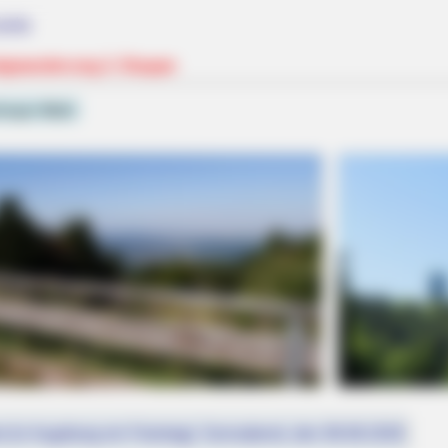
iele
igwanderung 2. Etappe
inger Wald
st (in Augsburg ein Feiertag): Sonnabend, den 08.08.2026