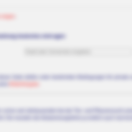
 zeigen
.
altung kostenlos eintragen:
BRAINBERRIES
 Would Be On Top
To Steamy To Stream? No
See Scenes
 dieser Seite dürfen unter bestimmten Bedingungen für privat
siehe
Bilderfreigabe
.
 schon seit Jahrtausenden bei der Tier- und Pflanzenzucht a
hrt. Die mussten die Abstammungslehre ja endlich auch mal ler