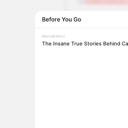
Fremdenverkehrsamt u
Before You Go
Hotels in Bad Tabarz:
Hotels in Ta
BRAINBERRIES
Hotels in B
The Insane True Stories Behind C
buchen.
Hotel Bad Tabarz
hier
buc
Weg zum Großen Inselsb
Hier kann die
Route zum 
Download im GPX-Format