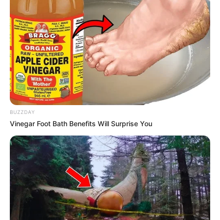
Filmmuseen und Filmparks
Modelleisenbahnausstellungen
Museumseisenbahnen und Dampflokfahrten
Technikmuseen und Luftfahrtausstellungen
Höhlen und Besucherbergwerke
Wilder Westen und Westernstädte
Parkanlagen mit Miniaturausstellungen
BUZZDAY
Archäologische Museen und Ausstellungen
Vinegar Foot Bath Benefits Will Surprise You
Erlebnisausflüge
Hier können
Eintrittskarten für beliebte
Sehenswürdigkeiten und Museen im Internet
erworben
werden, um Warteschlangen zu vermeiden, sowie
Bücher
über Museen in Deutschland
von Amazon.de.