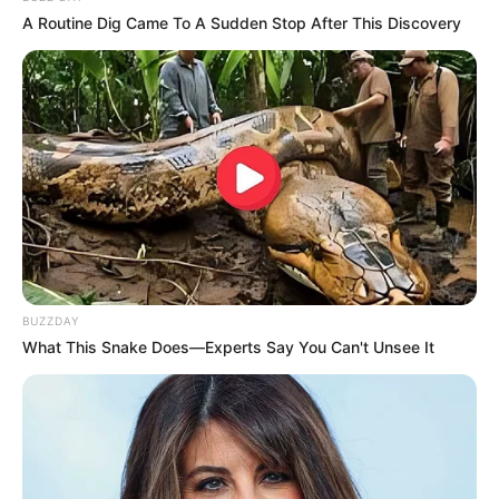
gehören außerdem Miniaturausstellungen,
A Routine Dig Came To A Sudden Stop After This Discovery
Nationalparkhäuser, Kinder- und Erlebnismuseen,
Kunstwanderwege sowie Mitmachausstellungen. Einige
Tipps zu befristeten Ausstellungen gibt es auch in
unserem
Veranstaltungskalender
.
Diese Seite mit Museen und Daueraustellungen zeigt die
Ergebnisse der
Suche nach Museen und Ausstellungen in
Deutschland
.
Deutschlandweit Veranstaltung kostenlos
eintragen:
BUZZDAY
What This Snake Does—Experts Say You Can't Unsee It