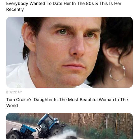
Everybody Wanted To Date Her In The 80s & This Is Her
Recently
Thüringer Apothekenmuseum in Bad Langensalza -
In einem der ältesten Fachwerkhäuser der Stadt
wird eine Ausstellung zur Pharmaziegeschichte des
18. - 20. Jahrhunderts präsentiert. Kurzinformationen
unter
Apothekenmuseum Bad Langensalza
.
Stadtmuseum in Bad Langensalza - Das
Stadtmuseum im ehemaligen Augustinerkloster
zeigt die Klosteranlage sowie verschiedene
Themen der Stadt- und Regionalgeschichte.
Kurzinformationen unter
Stadtmuseum Bad Langens
alza
.
BUZZDAY
Tom Cruise's Daughter Is The Most Beautiful Woman In The
Eisenbahnmuseum in Arnstadt - Ausstellung von
World
Dampflokomotiven und Eisenbahntechnik im
Arnstädter Bahnbetriebswerk. Informationen unter
w
ww.bw-arnstadt.de
.
Bratwurstmuseum bei Arnstadt - In Holzhausen bei