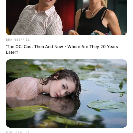
halben Kilometer langen Weg viele Informationen über
den "Urwald in der Mitte Deutschlands", die im Baumturm
und in einer Dauerausstellung des Nationalparkzentrums
ergänzt werden.
Museum Schloss Molsdorf
BRAINBERRIES
Ein sehr gut erhaltenes Barock- und
'The OC' Cast Then And Now - Where Are They 20 Years
Later?
Rokokoschloss mit romantischem
Landschaftspark vor den Toren Erfurts, das
den Beinahmen Beinamen "Thüringer Versailles" trägt
und in dem einst der preußische Diplomat Reichsgraf von
Gotter ausschweifende Feste abhielt.
Puppenmuseum Arnstadt
Das Schlossmuseum in Arnstadt bietet mit
seiner einmaligen Puppensammlung "Mon
plaisir" Einblicke in verschiedene
Lebenswelten des Barock.
CTA FAVORITE