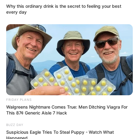
Why this ordinary drink is the secret to feeling your best
Kunstwanderweg in Kleinbreitenbach
every day
Ein spannender Kunstwanderweg im
reizvollen Talkessel von Kleinbreitenbach,
der zudem regelmäßig bei einem
internationalen Kunstsymposium erweitert wird und an
Attraktivität gewinnt.
Sandsteinhöhle Walldorf
Durch Abbau von Sand entstandene
riesige, weitverzweigte Höhle bei
Meiningen, die mit Märchenmotiven
ausgestattet wurde.
FRIDAY PLANS
Walgreens Nightmare Comes True: Men Ditching Viagra For
Schloss Elisabethenburg
This 87¢ Generic Aisle 7 Hack
Das prunkvolle Schloss des Meininger
BUZZ DAY
"Theaterherzogs", wo man nicht nur die
Suspicious Eagle Tries To Steal Puppy - Watch What
herzoglichen Sammlungen besichtigen,
Happened