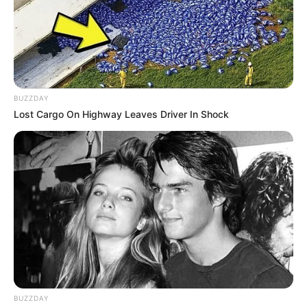
vieles mehr. Informationen unter
www.tobiashamme
r.de
.
Explorata-Mitmachwelt Zella-Mehlis - Experimente
zum Ausprobieren, Mitmachen und Staunen für die
ganze Familie, Schulklassen und Reisegruppen.
BUZZDAY
Die Explorata ist täglich von 10 bis 18 Uhr geöffnet.
Lost Cargo On Highway Leaves Driver In Shock
Informationen unter
www.explorata.de
. Eingetragen
von Explorata.
Exotarium in Oberhof - Reptilien, Amphibien und
Insekten in Thüringens größtem Reptilienzoo.
Informationen unter
www.exotarium-oberhof.de
.
Glasmuseum in Gehlberg - Neben
Schauvorführungen zeigt die kleine Glashütte wie
hier vor Ort die Röntgenröhre entwickelt wurde. Das
Museum ist die Hauptattraktion im Thüringer
Museumspark von Gehlberg. Informationen unter
thu
BUZZDAY
eringer-museumspark.de
.