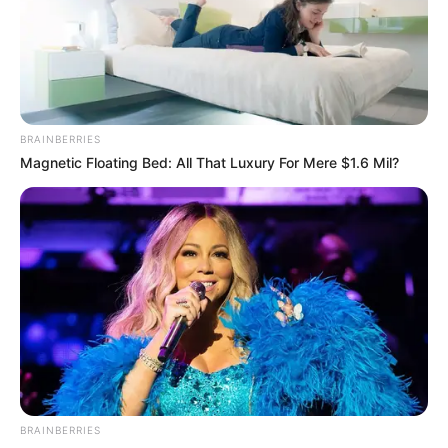
einige Jahre als Schüler gelebt haben, als er in die
Eisenacher Lateinschule St. Georgen ging.
Burschenschaftsdenkmal
Das Denkmal erinnert mit einer
Ausstellung an die Geschichte der
BRAINBERRIES
Deutschen Burschenschaften.
Magnetic Floating Bed: All That Luxury For Mere $1.6 Mil?
Schloss Friedenstein
Die frühere Residenz der Herzöge von
Sachsen-Coburg-Gotha mit prunkvollen
Gemächern und insgesamt vier Museen,
unter denen das eigentliche Schlossmuseum zudem zu
den größten in Thüringen gehört.
mini-a-thür
Der landschaftlich sehr reizvoll gelegene
BRAINBERRIES
Miniaturenpark in Ruhla zeigt Modelle von