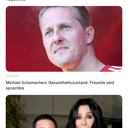
sondern auch Kaffee und Kuchen im barocken Ambiente
genießen kann.
Theatermuseum Meiningen
Im Theatermuseum, das in der ehemaligen
herzoglichen Reithalle untergebracht ist,
werden historische Bühnenbilder,
Requistiten und Kostüme vorgeführt.
Baumbachhaus in Meiningen
Ein Literaturmuseum im ehemaligen
DARADA
Michael Schumachers Gesundheitszustand: Freunde sind
Wohnhaus des Heimatdichters Rudolf
sprachlos
Baumbach.
Galerie Ada in Meiningen
Die Städtische Kunstsammlung von
Meiningen im Hartungschen
Fachwerkhaus.