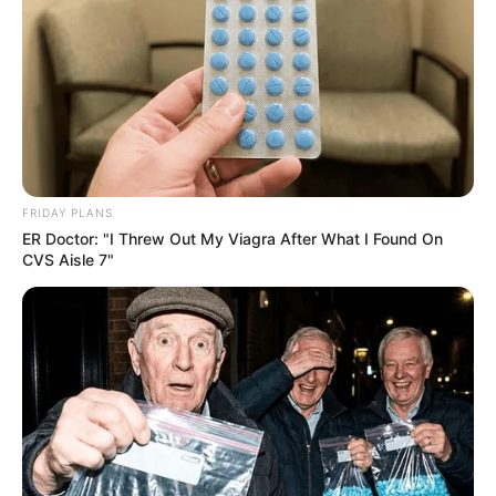
FRIDAY PLANS
ER Doctor: "I Threw Out My Viagra After What I Found On
CVS Aisle 7"
Hier gibt es eine Auswahl der
beliebtesten Museen in
Deutschland
.
Weitere Museen, Schauwerkstätten und
Ausstellungen in Thüringen und in der Region: