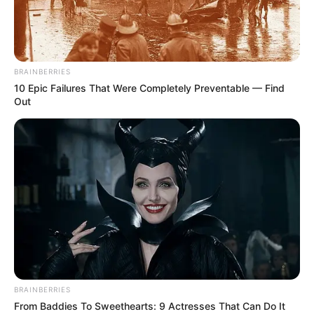
dieser Region erfasst, aber zumindest die schönsten und
beliebtesten. Weitere Museen und Ausstellungen sind
außerdem unter den Ausflugszielen im
erweiterten
Umkreis
und in unserer Übersicht zu den
Museen und
BRAINBERRIES
Ausstellungen in Deutschland
aufgeführt.
10 Epic Failures That Were Completely Preventable — Find
Out
Museen, Ausstellungen und Freilichtmuseen in
und um Waltershausen, Bad Tabarz und
Brotterode:
Museum Schloss Tenneberg
Das Schloss auf dem Burgberg von
Waltershausen diente als Gerichtssitz des
Amtes Tenneberg.
Wartburg
BRAINBERRIES
Ein romanischer Palas, Martin Luthers
From Baddies To Sweethearts: 9 Actresses That Can Do It