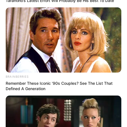
Tarantino’s Latest Effort Will Probably Be His Best To Date
Originalstücken und Lithografien.
Museum Burg Creuzburg
Sympathische Burg an der Werra unweit
von Eise­nach und die
älteste Brücke
in
Thü­rin­gen mit der Kapelle "St. Liborius".
Freilichtmuseum Opfermoor Niederdorla
Freilichtmuseum mit rekonstruierten Kult-
und Wohnstätten aus der Zeit der Kelten
BRAINBERRIES
und Germanen an einer Ausgrabungstätte.
Remember These Iconic '90s Couples? See The List That
Defined A Generation
Baumkronenpfad Hainich
Eine Wanderung im
Nationalpark Hainich
zwischen, über und unterhalb der Wipfel
riesiger Bäume, in einer Höhe von mehr
als 20 Metern. Außerdem gibt es auf dem über einen