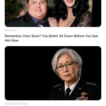
Posthalterei in Meiningen
Kunstausstellungen sowie Musik- und
Theatervorführungen in der alten
Posthalterei.
BUZZDAY
Remember Chaz Bono? You Better Sit Down Before You See
Him Now
Johanniterburg Kühndorf
Historischer Charme in einer sehr gut
erhaltenen Burg aus dem Mittelalter. Die
sich heute Privatbesitz befindende Anlage
ist die einzige erhaltene Burg des Johanniterordens in
Deutschland. Sie kann sowohl mit Führung als auch ohne
Führung besichtigt werden.
Waffenmuseum Suhl
Eine interessante Ausstellung mit sehr
vielen Exponaten zeigt die über die 500
NEUROMIND PRO