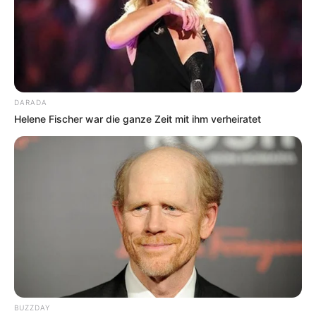
reizvoller Strecke zu mehreren Ausflugszielen.
Informationen unter
www.waldbahn-gotha.de
.
Gedenkstätte "Goldener Löwe" in Eisenach -
Ausstellungen zur Geschichte der deutschen
sozialdemokratischen Arbeiterbewegung. Im
"Goldenen Löwen" fand 1869 der
DARADA
Helene Fischer war die ganze Zeit mit ihm verheiratet
Gründungskongress der Sozialdemokratischen
Arbeiterpartei statt. Informationen unter
www.august-
bebel-gesellschaft.de
.
Museum automobile welt eisenach - Ausstellung zur
Geschichte des Eisenacher Automobilbaus seit
1898. Gezeigt werden in den ehemaligen,
denkmalgeschützten Werkshallen des Eisenacher
Automobilwerks (AWE) Originale der legendären
Eisenacher Dixis, BMWs und Wartburgs aber auch
Karosserie-Studien, Prototypen und
Konstruktionspläne. Informationen unter
www.awe-s
BUZZDAY