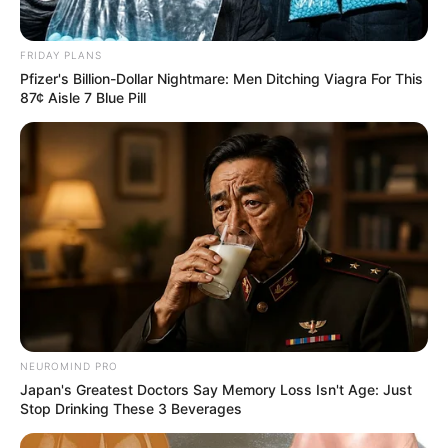
Museen in Thüringen
FRIDAY PLANS
Museen in Meiningen
Pfizer's Billion-Dollar Nightmare: Men Ditching Viagra For This
87¢ Aisle 7 Blue Pill
Die interessantesten, spannendsten und meistbesuchten
Museen und Ausstellungen siehe auch unter
beliebteste
Museen in Deutschland
.
Deutsche Museen und Ausstellungen nach
Rubriken:
Auto- und Oldtimermuseen
DDR-Museen
NEUROMIND PRO
Museen und Erinnerungsstätten der DDR-Grenze
Japan's Greatest Doctors Say Memory Loss Isn't Age: Just
Dinosaurierausstellungen und Urzeittiere
Stop Drinking These 3 Beverages
Eisenbahnmuseen