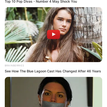
Top 10 Pop Divas - Number 4 May Shock You
vielen bedeutenden Bauwerken in
Thüringen. Außerdem kann man direkt neben dem Park
auf einer Sommerrodelbahn ins Tal rauschen.
Schloss Wilhelmsburg in Schmalkalden
Ein sehr schönes Schloss, das den
architektonischen Mittelpunkt von
Schmalkalden bildet und ein Museum zu
den Themen
Renaissance
,
Martin Luther
, Reformation
und Schmalkaldischer Bund beherbergt.
BRAINBERRIES
Neue Hütte Schmalkalden
See How The Blue Lagoon Cast Has Changed After 46 Years
Hochofenanlage aus dem Jahr 1835 in der
Erz mit Holzkohle zu Roheisen verhüttet
wurde.
Museum der deutschen
Versicherungswirtschaft in Gotha