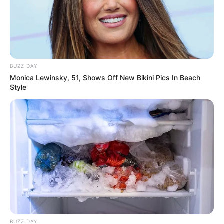
Wäre es nicht besser, wenn sich die Präsidenten und
Generäle mit Knüppeln gegenseitig erschlagen würden,
statt mit ihren Herdenarmeen so viele andere Menschen
zu ermorden?
BUZZ DAY
weitere Kalauer
Monica Lewinsky, 51, Shows Off New Bikini Pics In Beach
Style
Quermania folgen:
Impressum & Kontakt
Smartphone Startseite
Suchen:
BUZZ DAY