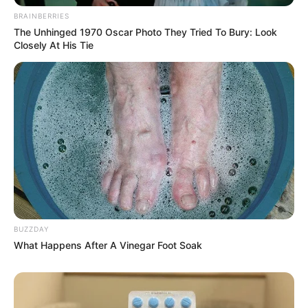
dem Öchsenberg bei Unterbreizbach wurde ein
BRAINBERRIES
2500 Jahre altes keltisches Dorf rekonstruiert, in
The Unhinged 1970 Oscar Photo They Tried To Bury: Look
dem das Leben dieser einstigen Bewohner unserer
Closely At His Tie
Heimat anschaulich dargestellt wird. Informationen
unter
www.keltendorf-suenna.de
.
Die beliebtesten Museen in Deutschland:
BUZZDAY
What Happens After A Vinegar Foot Soak