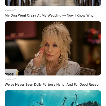
BUZZDAY
My Dog Went Crazy At My Wedding — Now I Know Why
BUZZDAY
We’ve Never Seen Dolly Parton's Hand, And For Good Reason