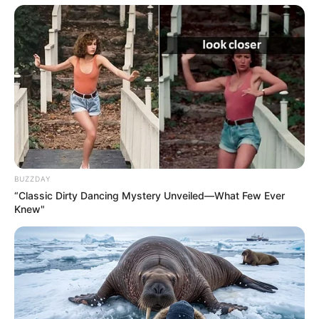
Bilderfreigabe: Die Bilder dieser Seite dürfen unter
bestimmten Bedingungen für private und kommerzielle
Zwecke kostenlos benutzt werden. Weiteres siehe
Bilderfreigabe
.
BUZZDAY
“Classic Dirty Dancing Mystery Unveiled—What Few Ever
Knew"
Das Wissen, das die Bauern schon seit Jahrtausenden
bei der Tier- und Pflanzenzucht anwenden, hatte
Charles Darwin 1858 der universitären Welt gelehrt. Die
mussten die Abstammungslehre ja endlich auch mal
lernen.
weitere Kalauer