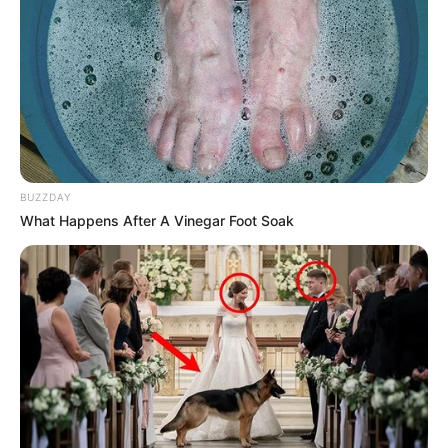
BUZZDAY
What Happens After A Vinegar Foot Soak