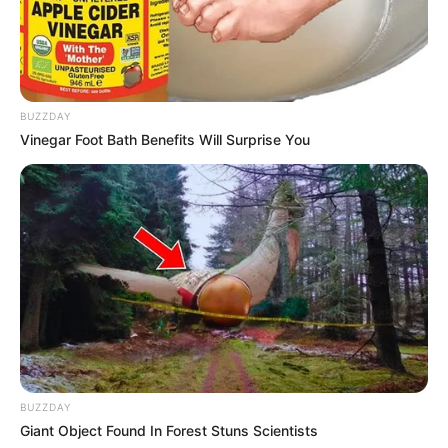
BUZZDAY
Vinegar Foot Bath Benefits Will Surprise You
Lageplan als
größere Karte zeigen
.
Insel der Insel der Dämonen, Monster, Drachen, Götter
und tausend Tempel
Nicht die Politik, sondern Politiker machen die Politik
.
Deutschlandweit Veranstaltung kostenlos
BUZZDAY
eintragen:
Giant Object Found In Forest Stuns Scientists