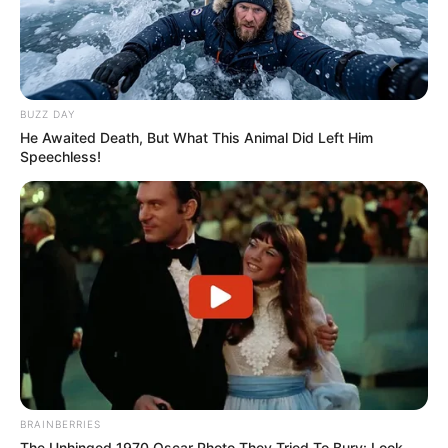
Quermania folgen:
Impressum & Kontakt
Smartphone Startseite
BUZZ DAY
He Awaited Death, But What This Animal Did Left Him
Speechless!
Suchen:
Auf einigen Seiten dieses Projektes sind Affiliate-
Angebote integriert. Wenn etwas darüber gebucht oder
BRAINBERRIES
gekauft wird, ist das eine Unterstützung, ohne dass sich
The Unhinged 1970 Oscar Photo They Tried To Bury: Look