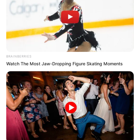
BRAINBERRIES
Watch The Most Jaw‑Dropping Figure Skating Moments
Es werden die
schönsten Ausflugsziele in Thüringen
und