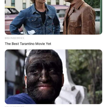
Bademöglichkeiten
Wandern
Kinoprogramm
Angebote für Behinderte
Aussichtstürme
BRAINBERRIES
Kletterparks
The Best Tarantino Movie Yet
Tier- und Zooparks
Ausflug mit der Bahn
Fremdenverkehrsamt und Tourist Information
Hier kann auch eine
Veranstaltung für Eisenach
eingetragen
werden.
Hotels in der Nähe dieses Ausflugsziels in
Eisenach: