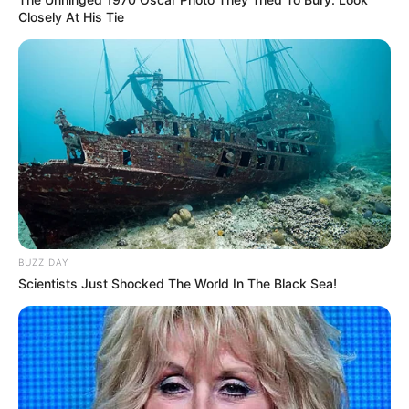
dadurch der Preis ändert.
Closely At His Tie
BUZZ DAY
Scientists Just Shocked The World In The Black Sea!