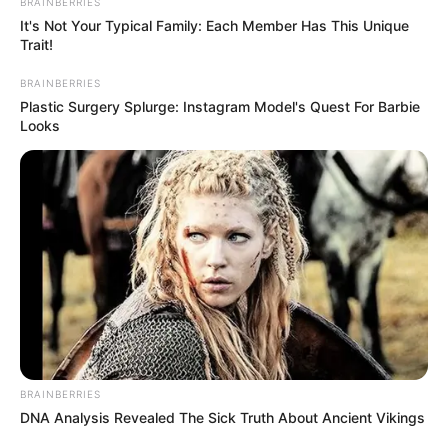
BRAINBERRIES
It's Not Your Typical Family: Each Member Has This Unique
Hotels in Eisenach
Trait!
Hotels in Eisenach auf den Seiten
BRAINBERRIES
verschiedener Hotelanbieter suchen,
Plastic Surgery Splurge: Instagram Model's Quest For Barbie
vergleichen und online buchen.
Looks
Weitere Schluchten in Deutschland:
Die schönsten und größten Schluchten und Klamme
n in Deutschland
Weg zur Landgrafenschlucht:
BRAINBERRIES
Hier kann die
Route zu diesem Ausflugsziel
berechnet
DNA Analysis Revealed The Sick Truth About Ancient Vikings
werden
, auch vom
aktuellen Standort
aus
. Außerdem