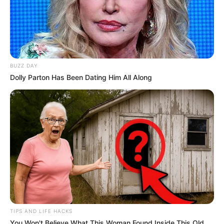
BUZZ DAY
Dolly Parton Has Been Dating Him All Along
TIPS AND LIFE HACKS
You Won't Believe What This Woman Found Inside This Old