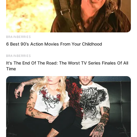
Landgrafenschlucht bei
Eisenach
:
Die Landgrafenschlucht auf der Landkarte mit Plane
r für Autoroute
BRAINBERRIES
6 Best 90’s Action Movies From Your Childhood
Wanderziele in der unmittelbaren Umgebung der
Landgrafenschlucht:
BRAINBERRIES
It's The End Of The Road: The Worst TV Series Finales Of All
Wartburg
Time
Ein romanischer Palas, Martin Luthers
Versteck und die Wartburgsammlung
machen den Besuch auf dieser
weltberühmten Burg jederzeit lohnenswert.
Drachenschlucht
Ein Holzsteg führt durch eine einzigartige
schmale Klamm im Thüringer Wald bei
Eisenach.