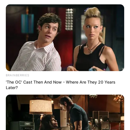
Eisenach - Landgrafenschlucht
Eisenach
Veranstaltungen
Hotels
BRAINBERRIES
'The OC' Cast Then And Now - Where Are They 20 Years
Later?