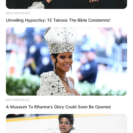
BRAINBERRIES
Naturschutzgebiet Eisenach
Unveiling Hypocrisy: 15 Taboos The Bible Condemns!
Ein Totalreservat das mit bizarren Felsen
durchsetzt ist.
Elfengrotte
Eine elf Meter hohe Felswand mit
Grottenbildung.
Die schönsten Reiseziele in Thüringen
BRAINBERRIES
A Museum To Rihanna's Glory Could Soon Be Opened