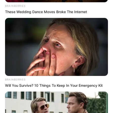
die
schönsten Städte in Thüringen
vorgestellt.
BRAINBERRIES
These Wedding Dance Moves Broke The Internet
Hotel Eisenach
hier
buchen
Ausflugsziele, Sehenswürdigkeiten und Museen im
näheren und weiteren Umkreis der
Landgrafenschlucht bei Eisenach:
Umkreissuche Tourismus Eisenach
Museen in und um Eisenach
BRAINBERRIES
Kinderausflugsziele für Eisenach
Will You Survive? 10 Things To Keep In Your Emergency Kit
Kindergeburtstag feiern
Schlösser und Burgen in und um Eisenach
Tagesausflugsziele für Eisenach