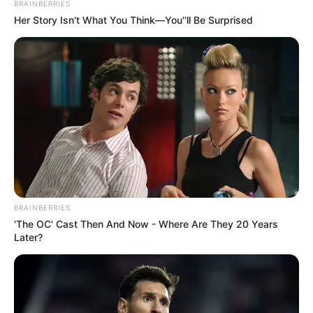
BRAINBERRIES
Her Story Isn't What You Think—You''ll Be Surprised
Auf einigen Seiten dieses Projektes sind Affiliate-
Angebote integriert. Wenn etwas darüber gebucht oder
gekauft wird, ist das eine Unterstützung, ohne dass sich
dadurch der Preis ändert.
BRAINBERRIES
'The OC' Cast Then And Now - Where Are They 20 Years
Later?