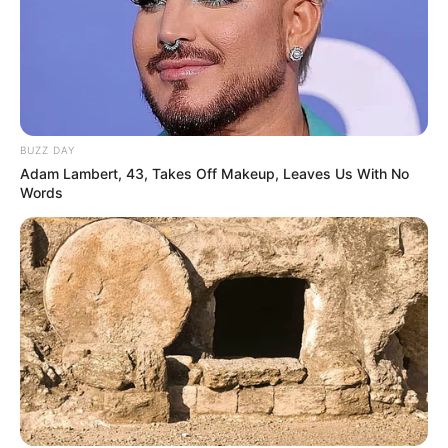
Ausbildungsstätte für den Holzschnitzernachwuchs.
Weitere touristische Attraktionen sind die 1719
erbaute Evangelische Kirche und die zahlreichen
Möglichkeiten zum Wandern und Reitwandern. Nur
wenige hundert Meter entfernt führt der
Fernwanderweg von Bad Kissingen nach Bad
BUZZ DAY
Salzungen (Hochrhöner) vorbei. Informationen unter
Adam Lambert, 43, Takes Off Makeup, Leaves Us With No
de.wikipedia.org/wiki/Empfertshausen
. Eingetragen
Words
von Schnitzer.
Tierpark Bad Liebenstein - Idyllisch gelegen, am
Rande des Bad Liebensteiner Elisabethparkes,
finden Sie den in langjähriger aufopferungsvoller
Arbeit entstandenen Tierpark. Er lädt ein zum
Wandeln und Verweilen. Ein Terrarium erwartet Sie
hier ebenso wie eine Flamingovoliere,
Krallenäffchen, der lachende Hans (Kookaburra)
und viele, viele andere Tierarten. Elefanten,
Nashörner, Tiger, Leoparden und andere Groß- und