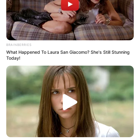
bei der Tier- und Pflanzenzucht anwenden, hatte
Charles Darwin 1858 der universitären Welt gelehrt. Die
mussten die Abstammungslehre ja endlich auch mal
lernen.
weitere Kalauer
BRAINBERRIES
What Happened To Laura San Giacomo? She's Still Stunning
Today!
Quermania folgen:
Impressum & Kontakt
Smartphone Startseite
Suchen: