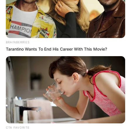
Das Denkmal erinnert mit einer
Ausstellung an die Geschichte der
Deutschen Burschenschaften.
Heldrastein
Ein Gipfel hoch über der Werra, der sich
BRAINBERRIES
einst an der innerdeutschen Grenze
Tarantino Wants To End His Career With This Movie?
befand und heute ein beliebtes Wanderziel
ist.
Eisenach
Eine romantische, unterhalb der
Wartburg
liegende historische Stadt, in der einst
Martin Luther zur Schule ging und Johann
Sebastian Bach geboren wurde.
Bachhaus in Eisenach
Zusammen mit einem modernen
CTA FAVORITE