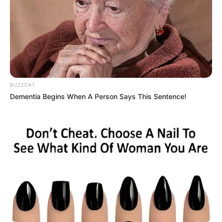
gesäumten Marktplatz, der Burg Wendelstein und
der mittelalterlichen Steinbrücke über die Werra
besitzt die kleine Stadt, die auch als Tor zur
Rhön
bezeichnet wird, mehrere sehenswerte
Baudenkmäler. Informationen unter
de.wikipedia.or
g/
wiki/Vacha
.
Heimatmuseum Burg Wendelstein in Vacha - Eine
BUZZDAY
Dementia Begins When A Person Says This Sentence!
Puppensammlung im mittelalterlichen Gemäuer mit
der originalen Frau Elster des DDR-Fernsehens und
Ausstellungen zur Region. Informationen unter
ww
w.museum-vacha.de
.
Graues Schloss in Mihla - Ein Renaissancebau aus
dem Jahr 1536 im Tal der Werra am Südhang des
Hainichs. Informationen unter
www.graues-schloss.
de
.
Altensteiner Höhle - Die mit 1785 m längste Höhle
Thüringens wurde 1799 bei Bauarbeiten entdeckt.