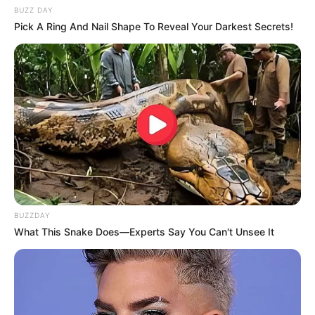
BUZZ DAY
Informationen unter
www.altensteiner-hoehle.de
.
Pick A Ring And Nail Shape To Reveal Your Darkest Secrets!
Holzschnitzerdorf Empfertshausen - Imposantes
Künstlerdorf in der Tradition der Holzschnitzerei.
Von der Gestaltung der Ortsstraßenschilder bis zur
Dekoration in zahlreichen Vorgärten sind
Holzschnitzereien in unterschiedlichsten Fassetten
zu bestaunen. Bei einem spontanen
Werkstattbesuch kann man außerdem dem
entstehen der Kunstwerke direkt beiwohnen. Von
großen Skulpturen, Reliefs und sakralen oder
regionalen Figuren bis zum Filigranen Baumbehang
für Weihnachten wird hier alles aus Holz
BUZZDAY
geschnitten. Im Gebäude der alten Schnitzschule in
What This Snake Does—Experts Say You Can't Unsee It
der Ortsmitte werden in wechselnder Ausstellung
viele dieser Kunstwerke vorgestellt. Besonders zu
empfehlen ist zudem ein Besuch des alljährlich im
Juli durchgeführten Holzschnitzer-Symposiums. Am
Ortsrand in Richtung Andenhausen befindet sich die