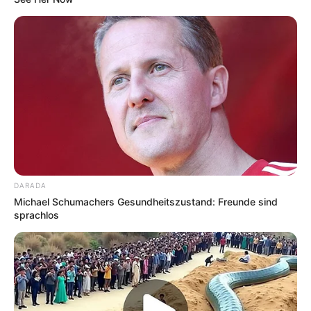
Umkreissuche:
Bad Liebenstein
-
Bad
Salzungen
-
Eisenach
-
Treffurt
Veranstaltungstipps für den Wartburgkreis und die
Stadt Eisenach:
DARADA
Feste, Events und
Veranstaltungen in Eisenach
,
Michael Schumachers Gesundheitszustand: Freunde sind
inklusive
Silvester
und
Fasching
.
sprachlos
Benachbarte Kreise und Regionen:
Unstruk-Hainich-Kreis
-
Kreis Gotha
-
Kreis