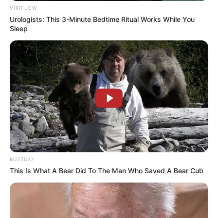
VIRIFLOW
Museum automobile welt eisenach - Ausstellung zur
Urologists: This 3-Minute Bedtime Ritual Works While You
Geschichte des Eisenacher Automobilbaus seit
Sleep
1898. Gezeigt werden in den ehemaligen,
denkmalgeschützten Werkshallen des Eisenacher
Automobilwerks (AWE) Originale der legendären
Eisenacher Dixis, BMWs und Wartburgs aber auch
Karosserie-Studien, Prototypen und
Konstruktionspläne. Informationen unter
www.awe-s
tiftung.de
.
Museum Dermbach - Als Museum zur Kunst- und
Sozialgeschichte der Thüringischen Rhön informiert
das Heimatmuseum von Dermbach anhand
zahlreicher Exponate der Volkskunst und des
BUZZDAY
Handwerks über die Entwicklung des Eisenacher
This Is What A Bear Did To The Man Who Saved A Bear Cub
Oberlandes. Informationen unter
www.museum-der
mbach.de
.
Vacha - Mit ihren von historischen Fachwerkhäusern