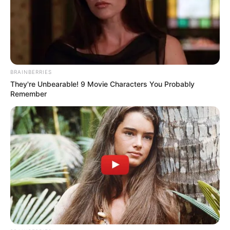
ehemaligen Grenzsperranlagen der DDR und dazu
gehörende Ausstellungen.
Sternenpark Rhön
In der Rhön ist der Nachthimmel so dunkel
BRAINBERRIES
wie nur an wenigen anderen Stellen in
They're Unbearable! 9 Movie Characters You Probably
Deutschland. Per Führung oder auch auf
Remember
eigene Faust kann man in wolkenlosen Nächten die
idealen Stellen für die Beobachtung der Sterne
aufsuchen.
Puzzle
Auflistung von Ausflugszielen und