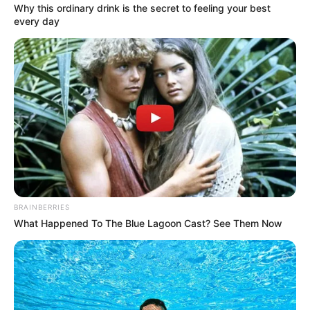
Why this ordinary drink is the secret to feeling your best
Museumsbau repräsentiert das einstige
every day
Wohnhaus, in dem Johann-Sebastian
Bach seine Kindheit verbracht hatte, eine wertvolle
Sammlung von Musikinstrumenten, Hausrat und
bibliophilen Kostbarkeiten aus der Bach-Zeit sowie
Livemusik auf typischen, originalen Tasteninstrumenten.
Lutherhaus in Eisenach
Das Leben und Werk Martin Luthers wird
in einem der ältesten und schönsten
Fachwerkhäuser Eisenachs gezeigt. Nach
alten Überlieferungen soll Martin Luther in diesem Haus
BRAINBERRIES
einige Jahre als Schüler gelebt haben, als er in die
What Happened To The Blue Lagoon Cast? See Them Now
Eisenacher Lateinschule St. Georgen ging.
Treffurt
Mittelalterliche Fachwerkstadt an der
Werra mit der Burg
Normannstein
.