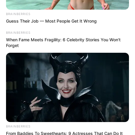
Drachenschlucht
Ein Holzsteg führt durch eine einzigartige
BRAINBERRIES
schmale Klamm im Thüringer Wald bei
Guess Their Job — Most People Get It Wrong
Eisenach.
BRAINBERRIES
When Fame Meets Fragility: 6 Celebrity Stories You Won't
mini-a-thür
Forget
Der landschaftlich sehr reizvoll gelegene
Miniaturenpark in Ruhla zeigt Modelle von
vielen bedeutenden Bauwerken in
Thüringen. Außerdem kann man direkt neben dem Park
auf einer Sommerrodelbahn ins Tal rauschen.
Gradierwerk Bad Salzungen
Eine sehenswerte Kuranlage im Stil von
1900 mit salzhaltiger Luft. Außerdem ist
hier ein Badeerlebnis wie im Toten Meer
bei 32 °C warmem Salzwasser in einem modernen
BRAINBERRIES
Solebad möglich.
From Baddies To Sweethearts: 9 Actresses That Can Do It