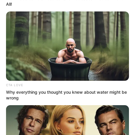
All!
Brandenburg
Ruinen einer Doppelburg auf einem Berg
im Werratal.
Naturschutzgebiet Eisenach
Ein Totalreservat mit vielen Felsen und
weitere Naturdenkmäler, wie die
Landgrafenschlucht
und die
Elfengrotte
.
Bad Liebenstein
CTA LOVE
Der älteste Kurort in Thüringen mit
Why everything you thought you knew about water might be
wrong
klassizistischen Bauwerken und mit der
Villa Feodora
im Stil eines Schweizer
Bauernhauses.
Burschenschaftsdenkmal