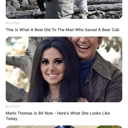
Stadtrundfahrten Deutschland
BUZZDAY
This Is What A Bear Did To The Man Who Saved A Bear Cub
Auswahl weiterer Rubriken für die Freizeit in ganz
Deutschland
Auto- und Oldtimermuseen
DDR-Museen
Museen und Erinnerungsstätten der DDR-Grenze
Dinosaurierausstellungen und Urzeittiere
Eisenbahnmuseen
BUZZDAY
Filmmuseen und Filmparks
Marlo Thomas Is 86 Now - Here's What She Looks Like
Today
Modelleisenbahnausstellungen