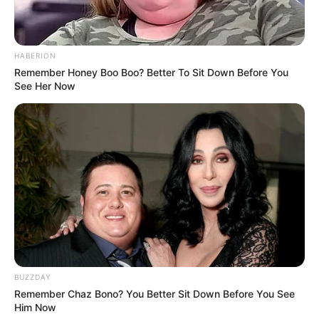
HABERION
Remember Honey Boo Boo? Better To Sit Down Before You
See Her Now
Wäre es nicht besser, wenn sich die Präsidenten und
Generäle mit Knüppeln gegenseitig erschlagen würden,
statt mit ihren Herdenarmeen so viele andere Menschen
zu ermorden?
weitere Kalauer
Quermania folgen:
Impressum & Kontakt
Smartphone Startseite
BUZZDAY
Remember Chaz Bono? You Better Sit Down Before You See
Him Now