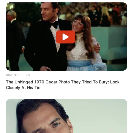
Suchen:
Auf einigen Seiten dieses Projektes sind Affiliate-
Angebote integriert. Wenn etwas darüber gebucht oder
BRAINBERRIES
gekauft wird, ist das eine Unterstützung, ohne dass sich
The Unhinged 1970 Oscar Photo They Tried To Bury: Look
Closely At His Tie
dadurch der Preis ändert.