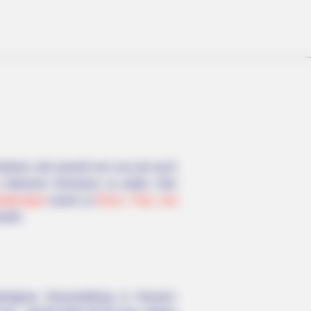
Herborn, die sowohl von uns als auch
) inklusive Hinweise zu jedes Jahr
taltungen
sowie zu
Rock-, Pop- und
währ.
etragene Veranstaltung in Hessen: