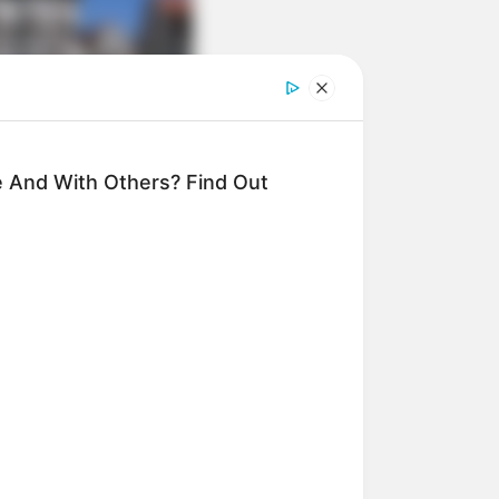
zu denen die
schönsten Städte
,
 And With Others? Find Out
hören.