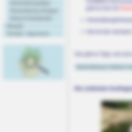
KAMMERTON-Konzer
Veranstaltungstipps
geht es hier mit
Veran
Veranstaltung eintragen
Hotels & Unterkünfte
Veranstaltungshinwei
Rezepte
Hier für den nächste
Kontakt - Impressum
Hier gibt es Tipps, wie man
Veranstaltung in Herborn e
Die schönsten Ausflugs