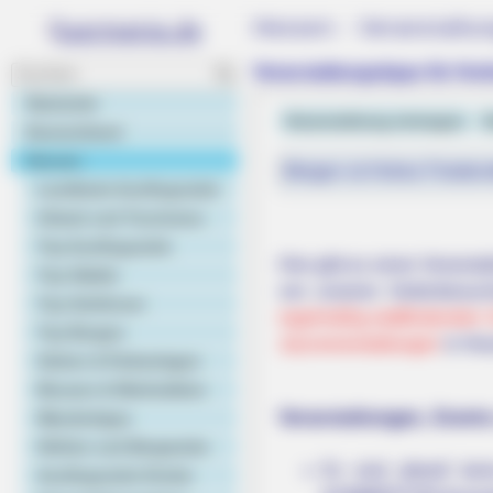
Hessen - Veranstaltu
Veranstaltungstipps für Her
Startseite
Veranstaltung eintragen
H
Deutschland
Hessen
Morgen ist Hohes Friedens
Landkarte Ausflugsziele
Urlaub und Tourismus
Top Ausflugsziele
Hier gibt es einen Veranst
Top Städte
von unseren Seitenbesuch
Top Schlösser
regelmäßig stattfindenden 
Top Burgen
Jazzveranstaltungen
in Hes
Gärten & Parkanlagen
Museen & Werkstätten
Veranstaltungen, Events
Wandertipps
Höhlen und Bergwerke
Es sind aktuell kei
Ausflugsziele Kinder