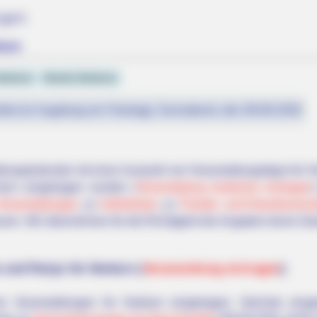
ngen
born
erborn
Hotels Herborn
fest (in Augsburg ein Feiertag): Sonnabend, den 08.08.2026
altungskalender mit einer Auswahl von Veranstaltungstipps für 
ern eingetragen wurden (
Veranstaltung kostenlos eintragen
Veranstaltungen
, zu
Volksfesten
, zu
Theater- und Klassikverans
sen. Wir übernehmen für die Richtigkeit der Angaben keine Ge
 und Partys für Herborn (
Veranstaltung eintragen
):
ne Veranstaltungen für Herborn eingetragen. Nächste eing