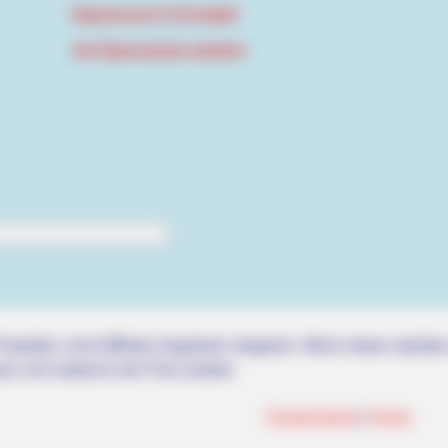
Impressum & Kontakt
Auf Quermania werben
HABERION
HABE
e
William And Kate Let Their Guard
Jes
Down, But The Cameras Were On
Mak
rojektes sind Affiliate-Angebote integriert. Wenn etwas darüber
ss sich dadurch der Preis ändert.
Deutschland
|
Home