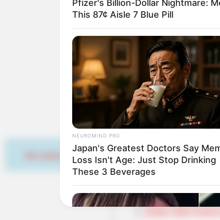
Auswahl von regelmäßig
Pfizer's Billion-Dollar Nightmare: 
This 87¢ Aisle 7 Blue Pill
Bienenmarkt in Miche
Wilhelmstraßenfest 
Darmstadter Heinerfe
Wiesenmarkt in Erba
Lullusfest in Bad Hers
Rhein in Flammen
Halloween auf Burg F
Weihnachtsmärkte in
NEUROMIND PRO
Japan's Greatest Doctors Say Me
Hier werben
Loss Isn't Age: Just Stop Drinking
Links zu Veranstaltungs
These 3 Beverages
Volksfeste in Hessen
Samba Festival Bad W
Golden Oldie Festival