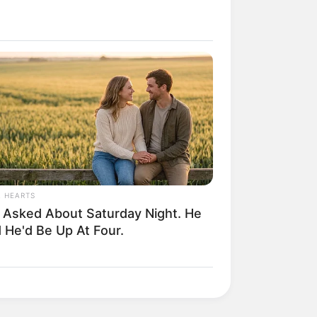
este
und Stadtfeste):
L HEARTS
 Asked About Saturday Night. He
 He'd Be Up At Four.
ng Response After Being Freed