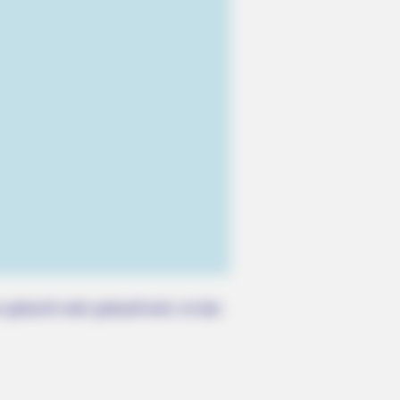
RION
us' Tomb Is Opened And Scientists
e An Incredible Discovery
 gebucht oder gekauft wird, ist das