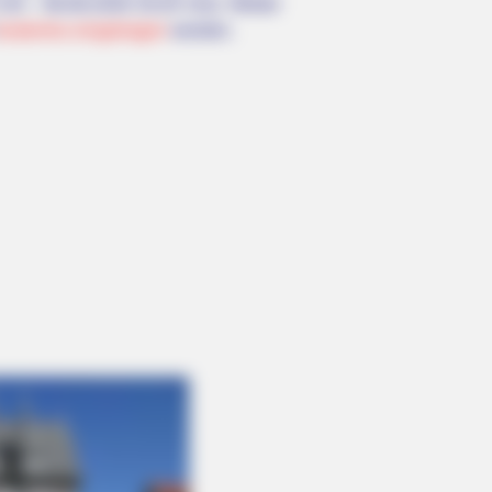
hr - 08.08.2026 20:20 Uhr). Weiter
kostenlos eingetragen
werden.