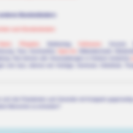
From Tire
 anderen Bundesländern:
chten nach Bundesländern
stern
,
Pfingsten
, Maifeiertag,
Halloween
, Konzert, 
rlesung, Tanz, Sommerfest,
Open-Air
, Mittelaltermarkt, Oktober
ltung. Hier können alle Veranstaltungen in Herborn kostenlos
ger und Jazz, ebenso wie Vorträge, Seminare, Volksfeste, The
t We All Suspected
 sich die Präsidenten und Generäle mit Knüppeln gegenseitig 
dere Menschen zu ermorden?