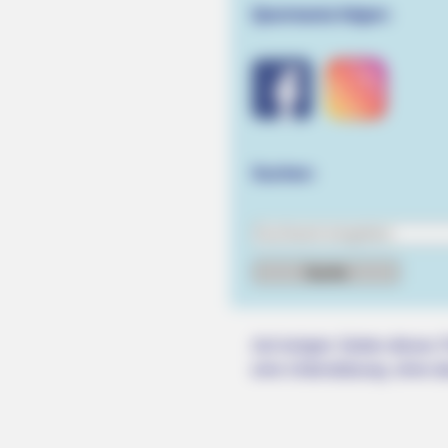
Quermania folgen:
HABERION
He Helped A Dying Polar Bear—Th
Ending Is Unbelievable!
Suchen:
Auf einigen Seiten dieses P
eine Unterstützung, ohne da