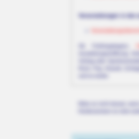
Veranstaltungen in den
Veranstaltungsübersi
Ob Frühlingsbeginn,
O
Ausstellungseröffnung, Vo
Vortrag oder Sportveransta
Rock, Pop, Klassik, Schla
und so weiter.
HABERION
Nicole Kidman Finally Admits Wha
Wäre es nicht besser, wenn
Herdenarmeen so viele an