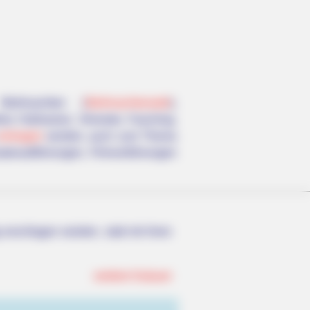
Weihnachten (
Weihnachtsmarkt
),
fest, Halloween, Silvester, Fasching,
eintragen
werden, auch zum Thema
ateraufführungen, Filmvorführungen
erschlagen würden, statt mit ihren
weitere Kalauer