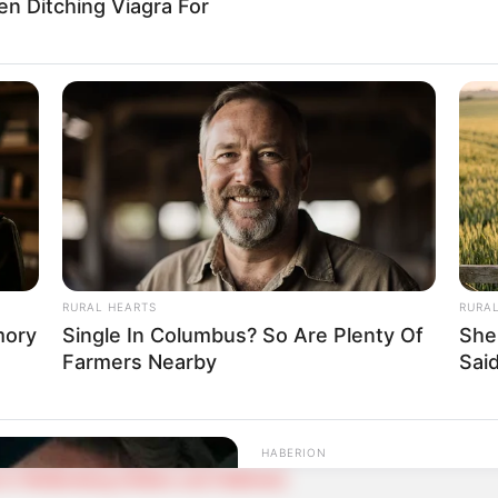
 stattfindenden Veranstaltungen in Hessen (z.B.
Volksf
Men Ditching Viagra For
lstadt
Wiesbaden
st
ch im Odenwald
feld
rankenstein (Frankensteins Monster)
 Hessen
RURAL HEARTS
RURA
mory
Single In Columbus? So Are Plenty Of
She
Farmers Nearby
Said
seiten für Hessen:
 auf Facebook
ildungen (alle zwei Jahre)
HABERION
Colorado Elk's Surprisi
 in Wettenberg (Oldies und Oldtimer)