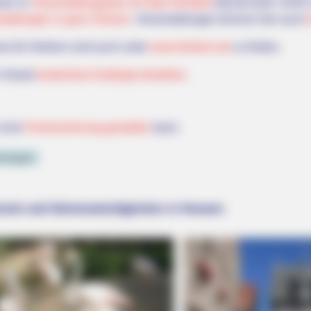
te im
Veranstaltungsplan für Bad Hersfeld
(08.08.2026 19:00 U
staltungen in ganz Hessen
. Veranstaltungen können hier auch
se für Herborn sind auch unter
www.herborn.de
zu finden.
n Urlaub
kostenlose Kataloge bestellen
.
 eine
Ferienwohnung gestalten
kann.
intragen
ziele und Sehenswürdigkeiten in Hessen: