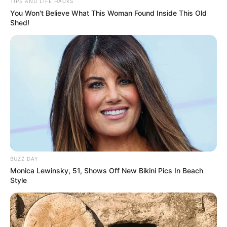
TIPS AND LIFE HACKS
Suchen:
You Won't Believe What This Woman Found Inside This Old
Shed!
Auf einigen Seiten dieses Projektes sind Affiliate-
Angebote integriert. Wenn etwas darüber gebucht oder
gekauft wird, ist das eine Unterstützung, ohne dass sich
dadurch der Preis ändert.
BUZZ DAY
Monica Lewinsky, 51, Shows Off New Bikini Pics In Beach
Style