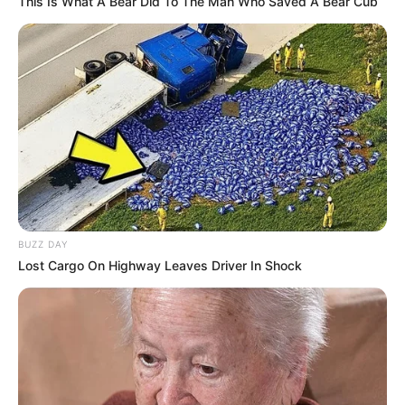
This Is What A Bear Did To The Man Who Saved A Bear Cub
BUZZ DAY
Lost Cargo On Highway Leaves Driver In Shock