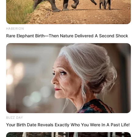
HABERION
Rare Elephant Birth—Then Nature Delivered A Second Shock
BUZZ DAY
Your Birth Date Reveals Exactly Who You Were In A Past Life!