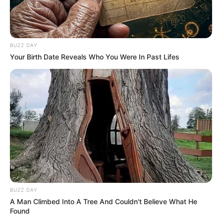
BUZZ DAY
Your Birth Date Reveals Who You Were In Past Lifes
BUZZ DAY
A Man Climbed Into A Tree And Couldn't Believe What He
Found