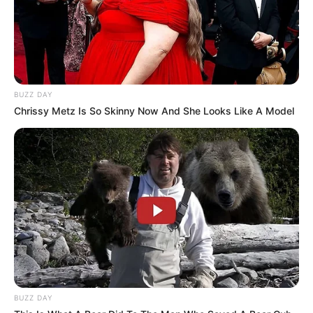
BUZZ DAY
Chrissy Metz Is So Skinny Now And She Looks Like A Model
BUZZ DAY