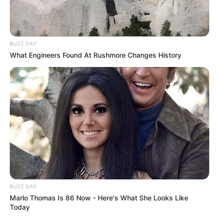
BUZZ DAY
What Engineers Found At Rushmore Changes History
BUZZ DAY
Marlo Thomas Is 86 Now - Here's What She Looks Like
Today