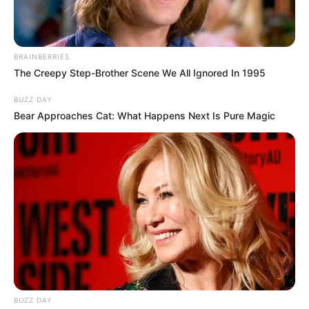
Städtereiseziele in Deutschland:
BRAINBERRIES
The Creepy Step-Brother Scene We All Ignored In 1995
BUZZ DAY
Bear Approaches Cat: What Happens Next Is Pure Magic
BUZZ DAY