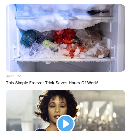
Ansbach und Umgebung
Alle Ausflugsziele
Morgen ist Hohes Friedensfest (in Augsburg ein
Feiertag): Sonnabend, den 08.08.2026
Hier wird eine Auswahl von Ausflugszielen in und um
BUZZ DAY
Ansbach und Weihenzell (Region Naturpark
This Simple Freezer Trick Saves Hours Of Work!
Frankenhöhe) vorgestellt, die auch von Menschen mit
Behinderung besucht werden können.
Anzumerken ist, dass die Auflistung unvollständig ist und
auch nicht jede Behinderung gleich ist. Das Thema ist
ziemlich komplex. Außerdem ist die Recherche für einen
gesunden Menschen nicht einfach. Man übersieht zu viel.