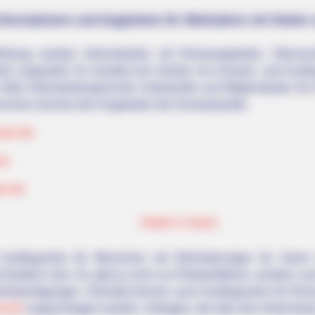
Informationen und Angeboten für Behinderte mit Hotels
listung werden Internetseiten mit Reiseangeboten, Überna
rte vorgestellt. Es handelt sich hierbei um Urlaubs- und Ausfl
elt. Behindertengerechte Unterkünfte und Möglichkeiten für A
nschen sind bei den Angeboten die Schwerpunkte.
sen.de
de
en.de
Hotels in Soest
Ausflugsziele für Menschen mit Behinderungen für Soest
hiedlich sein. Es gibt ja nicht nur Rollstuhlfahrer, sondern 
nträchtigungen. Deshalb können auch Ausflugsziele für Pers
ia.de
vorgeschlagen werden. Anfragen, die über den Inhalt dies