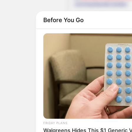
nicht beantwortet werden.
Gibt es stattdessen durc
Before You Go
Sorgentelefon
(z.B. der Te
Wäre es nicht besser, wenn
Herdenarmeen so viele an
Quermania folgen:
FRIDAY PLANS
Walgreens Hides This $1 Generic V