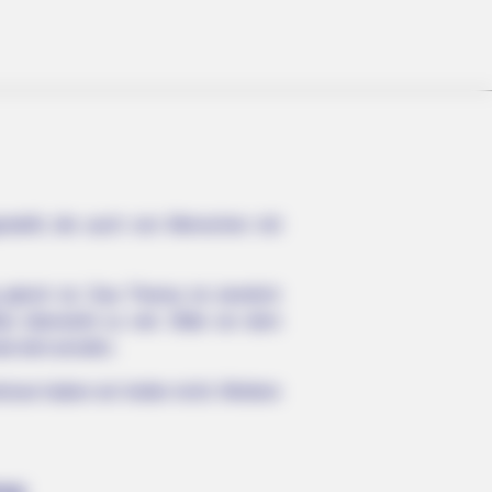
stellt, die auch von Menschen mit
 gleich ist. Das Thema ist ziemlich
 übersieht zu viel. Bitte vor dem
b dort anrufen.
nisse haben wir leider nicht. Weitere
ung: