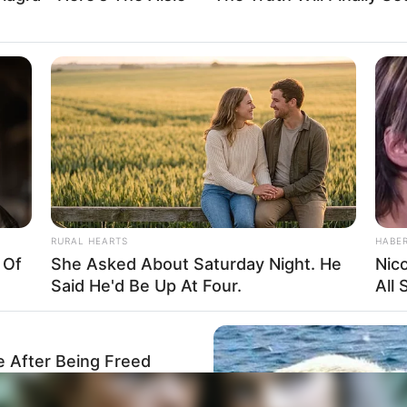
rojektes sind Affiliate-Angebote integriert. Wenn etwas darüber
ss sich dadurch der Preis ändert.
RURAL HEARTS
HABE
 Of
She Asked About Saturday Night. He
Nic
Said He'd Be Up At Four.
All
e After Being Freed