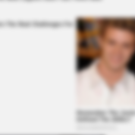
HABERION
HABE
Jesus' Tomb Is Opened And Scientists
Wha
Make An Incredible Discovery
Sho
BUZZ DAY