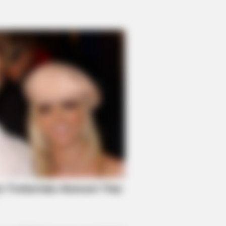
RION
t Cops Saw On This Empty Island
cked Them!