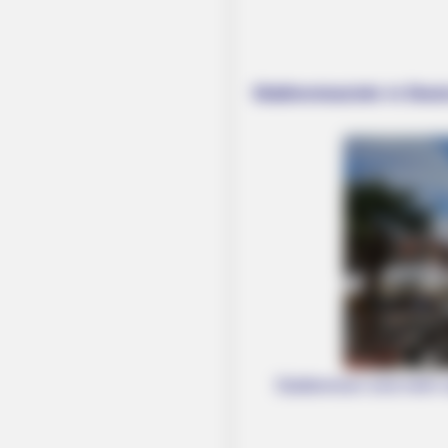
Städtereiseziele in Deu
Städtereisen sind mehr 