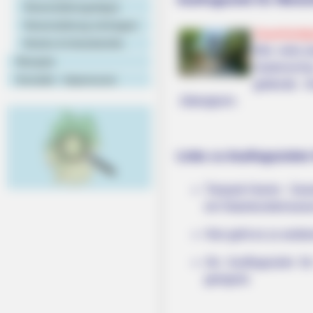
Veranstaltungstipps
Veranstaltung eintragen
Sauerlandp
Hotels & Unterkünfte
Wie viele j
Rezepte
Gartenscha
Kontakt - Impressum
geltende A
Jübergturm.
Links zu Ausflugsziele
Tierpark Hamm - Sowo
ein Naturkundemuseum
Hier geht es zu weit
Als Ausflugsziele f
geeignet.