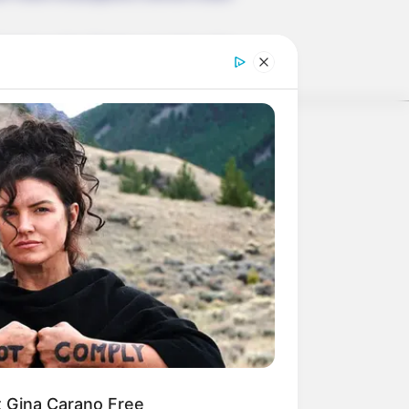
 Kummer oder Sorgen, so kann das
erschlagen würden, statt mit ihren
weitere Kalauer
et Gina Carano Free