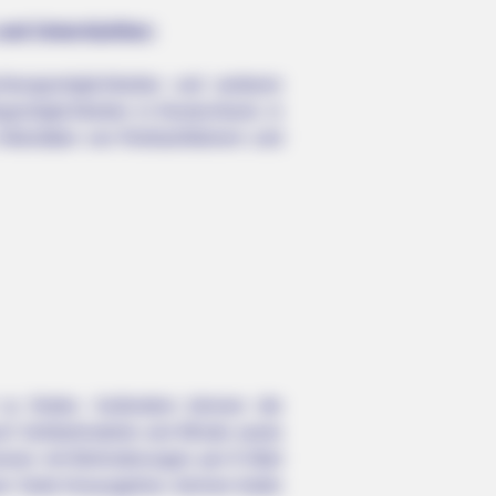
 und Unterkünften:
chtungsmöglichkeiten und weiteren
ugsmöglichkeiten in Deutschland, in
ktivitäten von Rollstuhlfahrern und
 zu finden. Außerdem können die
auch Sehbehinderte und Blinde sowie
onen mit Behinderungen per E-Mail
er Seite hinausgehen, können leider