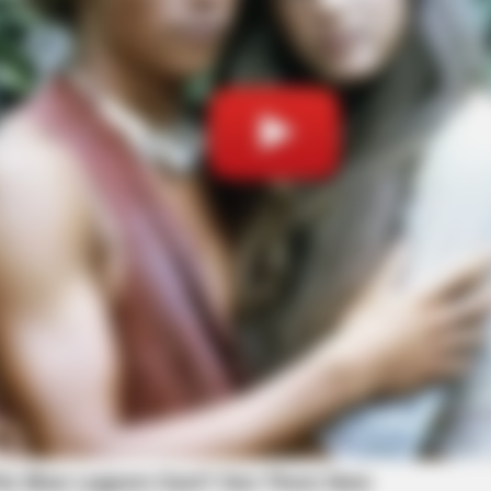
HABERION
He Helped A Dying Polar