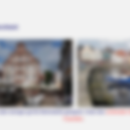
tschland:
oder weniger gut für Behinderte geeignet. Unter den
schönsten 
Favoriten
.