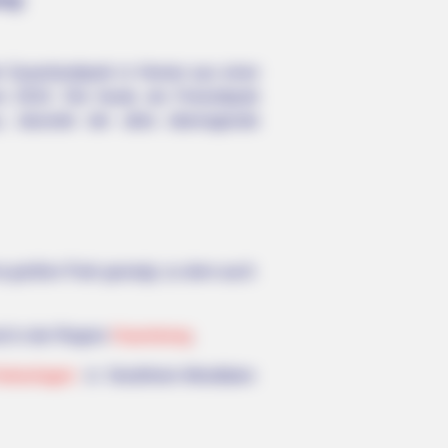
r Sauerlandpark in Hemer aus einer
 2010. Die heute als Freizeitpark
u, darunter der alles überragende
a großen Park gezeigt, zu dem auch
d in der Region
Haarstrang
.
arkanlagen
in Nordrhein-Westfalen