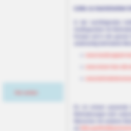
Links zu touristischen 
In der nachfolgenden Auf
Ausflugszielen für Behinde
Europa und in der ganzen W
anderweitig behinderte Me
www.handicapped-rei
www.reisen-fuer-alle.
www.behindertenreis
Hier werben
Es ist schwer passende 
Behinderungen sehr untersc
Menschen mit anderen Beei
an
falko.goethel@querman