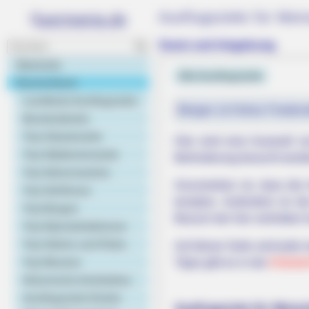
Ausflugsziele für Me
Soest und Umgebung
Startseite
Alle Ausflugsziele
Deutschland
Landkarte Ausflugsziele
Morgen ist Hohes Friedens
Bundesländer
Top Urlaubsziele
Hier wird eine Auswahl vo
Top Städtereiseziele
Behinderung besucht werd
Top Sehenswertes
Anzumerken ist, dass die A
Top Schlösser
komplex. Außerdem ist di
Top Burgen
Besuch der hier verlinkten 
Top Naturattraktionen
Top Gärten und Parks
Auf dieser Seite wird jede 
Top Museen
Tipps gibt es in der
Anbiete
Historische Architektur
Ausflugsziele Kinder
Ausflugsziele für Mens