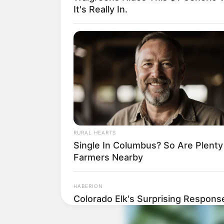
Suchen:
It's Really In.
Auf einigen Seiten dieses P
eine Unterstützung, ohne da
RURAL HEARTS
Single In Columbus? So Are Plenty
Farmers Nearby
HABERION
Colorado Elk's Surprising Respons
From Tire