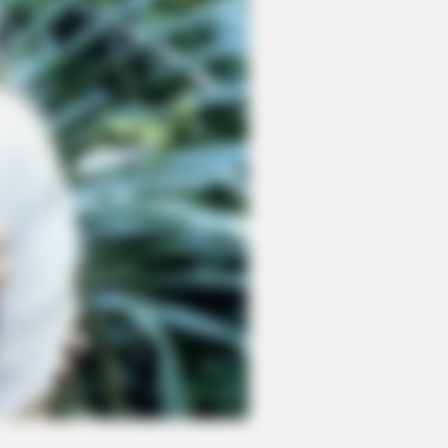
 Bear—The Ending Is Unbelievable!