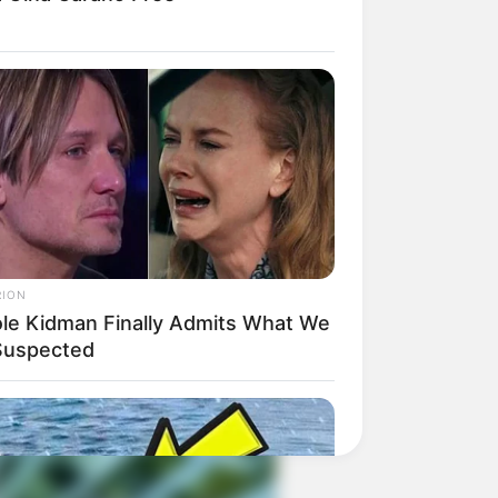
 gebucht oder gekauft wird, ist das
RION
ole Kidman Finally Admits What We
 Suspected