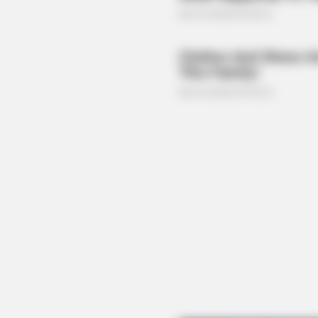
HABERION
William And Kate Let Their Guard
Down, But The Cameras Were On
BUZZ DAY