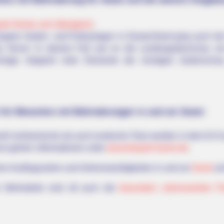
ark Hemer und Jübergturm
üngere Garten- und Parkanlagen in Deutschland ging auch de
u hervor. In diesem Fall war es die Landesgartenschau von
nlage integriert viele Elemente der einstigen Gartenscha
n für Menschen mit Behinderungen in und um Soest:
hl einheimische als auch exotische Tiere werden in dem 6,5 h
 gehört. Informationen unter
www.tierpark-hamm.de
.
eren Ausflugszielen und Sehenswürdigkeiten in und um
Soest
un
ür Behinderte sind oft auch die
besonders sehenswerten P