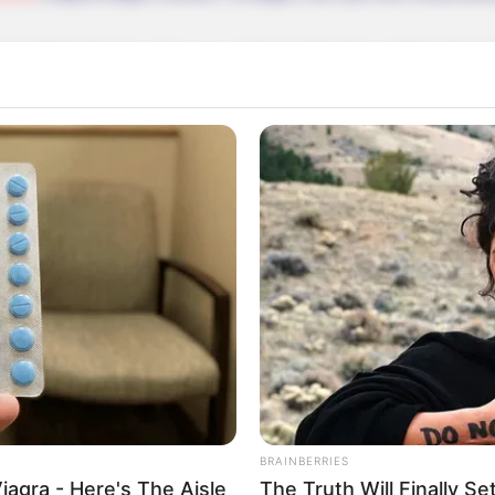
h die Behinderung oder aus anderen Gründen auftretender
lefonseelsorge) angerufen werden.
 sich die Präsidenten und Generäle mit Knüppeln gegenseitig 
dere Menschen zu ermorden?
Impressum & Kontakt
Auf Quermania werben
BRAINBERRIES
iagra - Here's The Aisle
The Truth Will Finally S