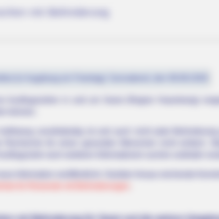
nschen mit Behinderung
fest (in Augsburg ein Feiertag): Sonnabend, den 08.08.2026
n Ausflugszielen in und um Soest (Region Haarstrang) vorge
en können.
uflistung unvollständig ist und auch nicht jede Behinderung
e Recherche für einen gesunden Menschen nicht einfach. Man
Ausflugsziele nach weiteren Informationen suchen und/oder vora
neue Information veröffentlicht. Darüber hinaus reichende Kennt
rliste für Reisende mit Behinderungen
.
chen mit Behinderung für Soest und die weitere Umgeb