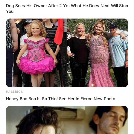
Dog Sees His Owner After 2 Yrs What He Does Next Will Stun
You
HABERION
Honey Boo Boo Is So Thin! See Her In Fierce New Photo