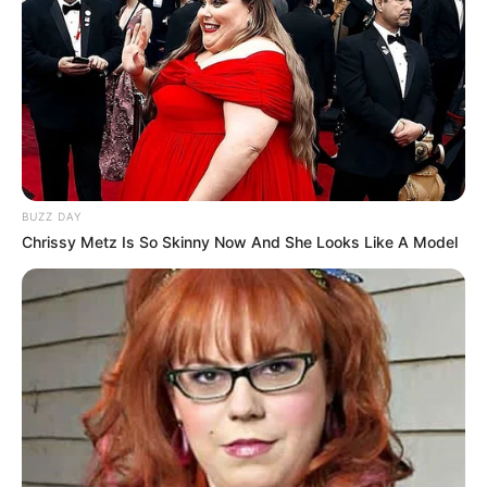
Wäre es nicht besser, wenn sich die Präsidenten und
Generäle mit Knüppeln gegenseitig erschlagen würden,
statt mit ihren Herdenarmeen so viele andere Menschen
zu ermorden?
BUZZ DAY
Chrissy Metz Is So Skinny Now And She Looks Like A Model
weitere Kalauer
Quermania folgen:
Impressum & Kontakt
Smartphone Startseite