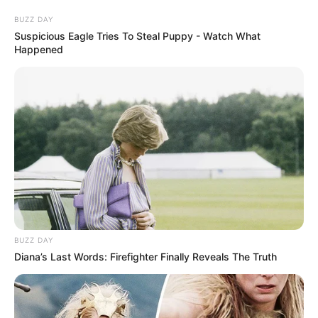
BUZZ DAY
Odenwaldtherme in Bad König - Mit Innen- und
Suspicious Eagle Tries To Steal Puppy - Watch What
Außenbecken, Wildwasserkanal, Kinderbecken,
Happened
Saunaland und Salzgrotte besitzt das Thermalbad
in Bad König viele Möglichkeiten für Erholung und
Entspannung. Informationen unter
www.odenwald-th
erme.de
.
Hier geht es zu allen weiteren Ausflugszielen und
Sehenswürdigkeiten in und um
Sensbachtal
und in
der Region
Naturpark Neckartal-Odenwald
.
BUZZ DAY
Weitere Bademöglichkeiten in Spaß- und
Diana’s Last Words: Firefighter Finally Reveals The Truth
Erlebnissbädern haben wir für folgende Bundesländer
bzw. Regionen zusammengestellt:
Unterfranken
,
Baden-
Württemberg
und
Hessen
.