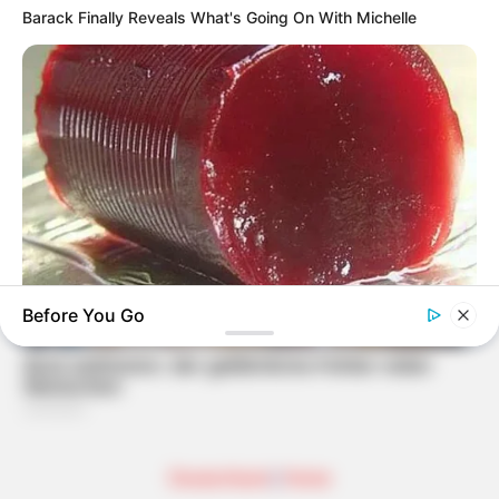
Barack Finally Reveals What's Going On With Michelle
Before You Go
GLYCOGEN SUPPORT
Endocrinologist: If You Have Diabetes, Read This Before It's
Removed!
Deutschland
|
Home