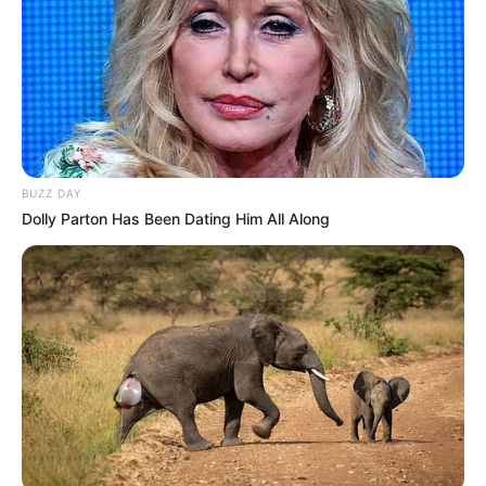
BUZZ DAY
Dolly Parton Has Been Dating Him All Along