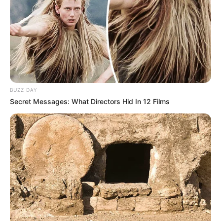
An vielen Badeseen liegen außerdem schöne
Campingplätze
.
Kompass zu den Nachbarregionen von
Sensbachtal:
N
BUZZ DAY
Secret Messages: What Directors Hid In 12 Films
W
O
S
Zum Baden in und um Sensbachtal sowie in der Region
Naturpark Neckartal-Odenwald gibt es viele
Möglichkeiten, zu denen Spaßbäder, Freizeitbäder,
Schwimmhallen, Schwimmbäder, Freibäder, Badeseen,
Kurbäder und Wellnessbäder aber auch Saunawelten
und Saunalandschaften gehören. Die aufgelisteten
Badeseen und Badestrände bzw. Badestellen aber auch