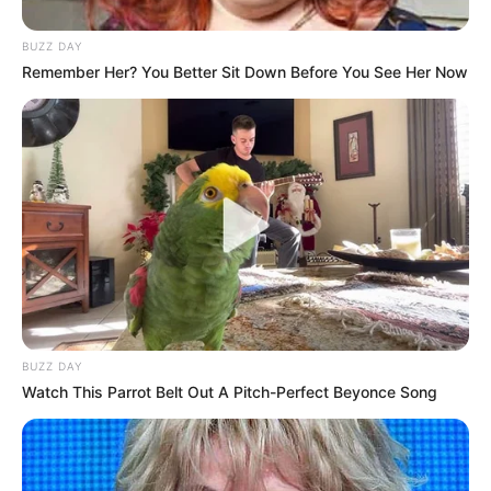
Suchen:
BUZZ DAY
Remember Her? You Better Sit Down Before You See Her Now
Auf einigen Seiten dieses Projektes sind Affiliate-
Angebote integriert. Wenn etwas darüber gebucht oder
gekauft wird, ist das eine Unterstützung, ohne dass sich
dadurch der Preis ändert.
BUZZ DAY
Watch This Parrot Belt Out A Pitch-Perfect Beyonce Song