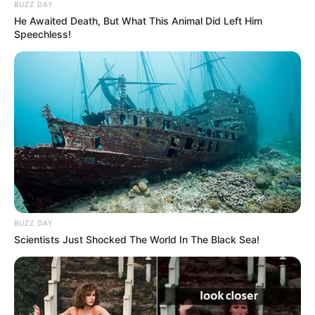
BUZZ DAY
He Awaited Death, But What This Animal Did Left Him
Speechless!
BUZZ DAY
Scientists Just Shocked The World In The Black Sea!