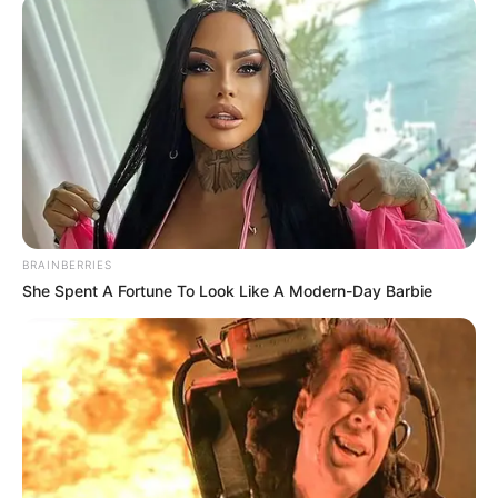
Wellnessbehandlungen nebst mentalen Ruhezeiten.
Links zu Bademöglichkeiten mit Spaßbädern,
Freizeitbädern und Badeseen bzw. Badestränden
in und um Limburg a. d. Lahn, Dietz, Hadamar und
Beselich:
Hier geht es zu allen weiteren Ausflugszielen und
Sehenswürdigkeiten in und um
Limburg an der Lahn
BRAINBERRIES
und in der Region
Limburger Becken
.
She Spent A Fortune To Look Like A Modern-Day Barbie
Weitere Bademöglichkeiten in Spaß- und
Erlebnissbädern gibt es auch in den Rubriken
Baden in
Hessen
und
Baden in Rheinland-Pfalz
.
An vielen Badeseen liegen außerdem schöne