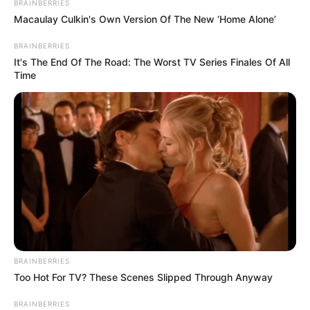
Suchen:
BRAINBERRIES
Macaulay Culkin's Own Version Of The New ‘Home Alone’
BRAINBERRIES
It's The End Of The Road: The Worst TV Series Finales Of All
Time
Auf einigen Seiten dieses Projektes sind Affiliate-
Angebote integriert. Wenn etwas darüber gebucht oder
gekauft wird, ist das eine Unterstützung, ohne dass sich
dadurch der Preis ändert.
BRAINBERRIES
Too Hot For TV? These Scenes Slipped Through Anyway
BRAINBERRIES