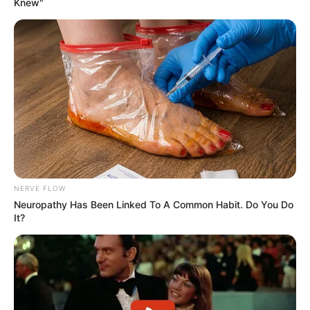
Knew"
NERVE FLOW
Neuropathy Has Been Linked To A Common Habit. Do You Do
It?