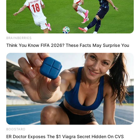
Kletterparks in Koblenz, Bendorf, Neuwied,
Mülheim-Kärlich, Weißenthurm, Urmitz,
Kaltenengers und St. Sebastian mit der weiteren
Umgebung:
BRAINBERRIES
Für die erweiterte Region um Koblenz haben wir
Think You Know FIFA 2026? These Facts May Surprise You
leider noch keinen Kletterpark erfasst.
Hier geht es zu allen Freizeitangeboten,
Ausflugszielen und Sehenswürdigkeiten in und um
Koblenz
und in der Region
Mittelrhein
.
Erlebnisse buchen und Gutscheine:
Puzzle
BOOSTARO
ER Doctor Exposes The $1 Viagra Secret Hidden On CVS
Kinderausflugsziele und Abenteuer in ganz