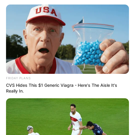
Kletterangebote für Koblenz, Bendorf, Neuwied,
Mülheim-Kärlich, Weißenthurm, Urmitz,
Kaltenengers und St. Sebastian
Alle Ausflugsziele
Puzzle
Bald ist Hohes Friedensfest (in Augsburg ein Feiertag):
Sonnabend, den 08.08.2026
FRIDAY PLANS
CVS Hides This $1 Generic Viagra - Here's The Aisle It's
Hier werden Kletterparks und Hochseilanlagen für
Really In.
Koblenz, Bendorf, Neuwied, Mülheim-Kärlich,
Weißenthurm, Urmitz, Kaltenengers und St. Sebastian
(Region Mittelrhein) vorgestellt. Diese sind oft auch für die
Ausrichtung einer
Kindergeburtstagsfeier
geeignet.