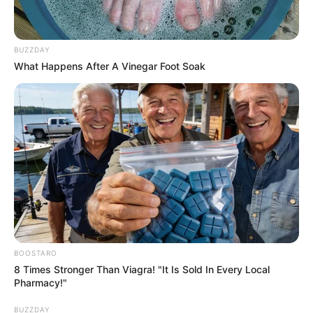
BUZZDAY
What Happens After A Vinegar Foot Soak
BOOSTARO
8 Times Stronger Than Viagra! "It Is Sold In Every Local
Pharmacy!"
BUZZDAY